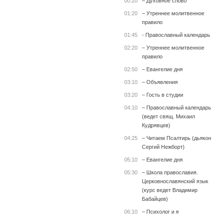
00:20
– Духовное слово
01:20
– Утреннее молитвенное
правило
01:45
- Православный календарь
02:20
– Утреннее молитвенное
правило
02:50
– Евангелие дня
03:10
– Объявления
03:20
– Гость в студии
04:10
– Православный календарь
(ведет свящ. Михаил
Кудрявцев)
04:25
– Читаем Псалтирь (дьякон
Сергий Нежборт)
05:10
– Евангелие дня
05:30
– Школа православия.
Церковнославянский язык
(курс ведет Владимир
Бабайцев)
06:10
– Психолог и я