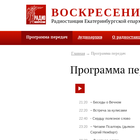
ВОСКРЕСЕН
Радиостанция Екатеринбургской епар
Программа передач
Аудиоархив
О радиостан
Главная
→ Программа передач
Программа пе
21:20
– Беседы о Вечном
22:20
– Встреча за кулисами
22:40
- Сердцу полезное слово
23:20
– Читаем Псалтирь (дьякон
Сергий Нежборт)