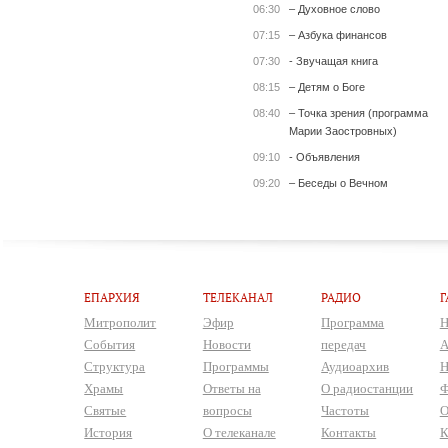
06:30
– Духовное слово
07:15
– Азбука финансов
07:30
- Звучащая книга
08:15
– Детям о Боге
08:40
– Точка зрения (программа
Марии Заостровных)
09:10
- Объявления
09:20
– Беседы о Вечном
ЕПАРХИЯ
ТЕЛЕКАНАЛ
РАДИО
Г
Митрополит
Эфир
Программа
Н
События
Новости
передач
А
Структура
Программы
Аудиоархив
Н
Храмы
Ответы на
О радиостанции
Ф
Святые
вопросы
Частоты
О
История
О телеканале
Контакты
К