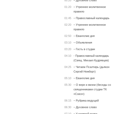
00:20
– Духовное слово
01:20
– Утреннее молитвенное
правило
01:45
– Православный календарь
02:20
– Утреннее молитвенное
правило
02:50
– Евангелие дня
03:10
– Объявления
03:20
– Гость в студии
04:10
- Православный календарь
(Свящ. Михаил Кудрявцев)
04:25
– Читаем Псалтирь (дьякон
Сергий Нежборт)
05:10
– Евангелие дня
05:30
– О вере и жизни (беседы со
священниками студии ТК
«Союз»)
06:15
– Рубрика ведущей
06:30
– Духовное слово
07:10
– У книжной полки