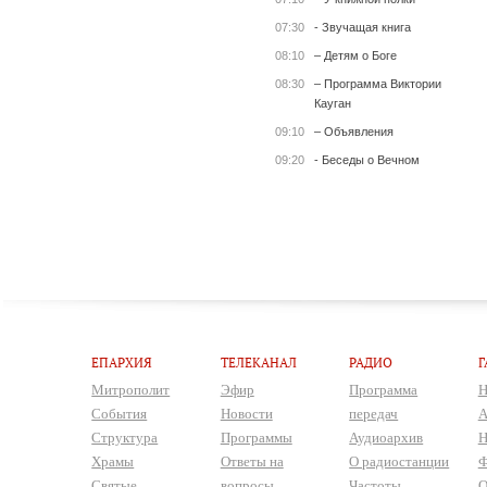
07:30
- Звучащая книга
08:10
– Детям о Боге
08:30
– Программа Виктории
Кауган
09:10
– Объявления
09:20
- Беседы о Вечном
ЕПАРХИЯ
ТЕЛЕКАНАЛ
РАДИО
Г
Митрополит
Эфир
Программа
Н
События
Новости
передач
А
Структура
Программы
Аудиоархив
Н
Храмы
Ответы на
О радиостанции
Ф
Святые
вопросы
Частоты
О