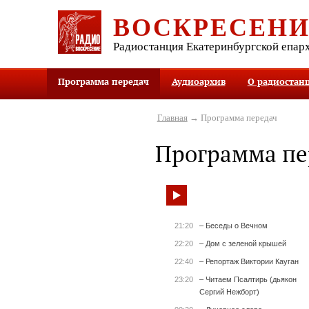
ВОСКРЕСЕН
Радиостанция Екатеринбургской епар
Программа передач
Аудиоархив
О радиостан
Главная
→ Программа передач
Программа пе
21:20
– Беседы о Вечном
22:20
– Дом с зеленой крышей
22:40
– Репортаж Виктории Кауган
23:20
– Читаем Псалтирь (дьякон
Сергий Нежборт)