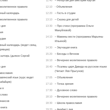
 слово
11:40
– Репортаж дня Виктории Кауган
 молитвенное правило
12:10
- Объявления
вный календарь
12:20
– Гость в студии
 молитвенное правило
13:10
– Сказка для детей
е дня
13:30
– Про стихи (программа Ольги
Мануйловой)
ния
14:10
– Мамины вести (программа Марьяны
тудии
Ильиной)
вный календарь (ведет свящ.
14:30
– Звучащая книга
рявцев)
15:20
– Беседы о Вечном
салтирь (дьякон Сергий
16:10
– Вечернее молитвенное правило
е дня
16:40
– Псалмы царя Давида на русском языке
(Читает Лев Прыгунов)
авославия.
авянский язык (курс ведет
17:05
– Объявления
абайцев)
17:10
– Точка зрения
и я
17:30
– Духовное слово
 слово
18:10
– Вечернее молитвенное правило
инансов
18:30
– Школа православия
 книга
19:20
– Акафист дня