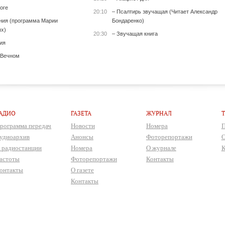
оге
20:10
– Псалтирь звучащая (Читает Александр
ения (программа Марии
Бондаренко)
х)
20:30
– Звучащая книга
ия
 Вечном
АДИО
ГАЗЕТА
ЖУРНАЛ
рограмма передач
Новости
Номера
П
удиоархив
Анонсы
Фоторепортажи
О
 радиостанции
Номера
О журнале
К
астоты
Фоторепортажи
Контакты
онтакты
О газете
Контакты