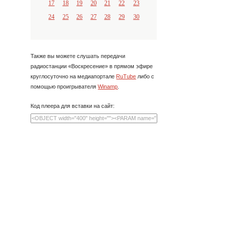
17
18
19
20
21
22
23
24
25
26
27
28
29
30
Также вы можете слушать передачи
радиостанции «Воскресение» в прямом эфире
круглосуточно на медиапортале
RuTube
либо с
помощью проигрывателя
Winamp
.
Код плеера для вставки на сайт: