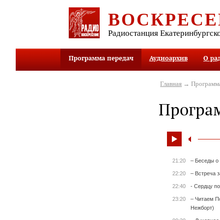
ВОСКРЕСЕ
Радиостанция Екатеринбургск
Программа передач
Аудиоархив
О ра
Главная
→ Программа
Програ
21:20
– Беседы о
22:20
– Встреча 
22:40
- Сердцу п
23:20
– Читаем П
Нежборт)