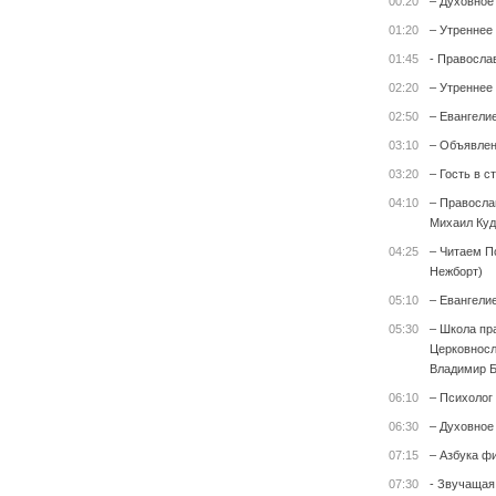
00:20
– Духовное
01:20
– Утреннее
01:45
- Правосла
02:20
– Утреннее
02:50
– Евангели
03:10
– Объявле
03:20
– Гость в с
04:10
– Правосла
Михаил Куд
04:25
– Читаем П
Нежборт)
05:10
– Евангели
05:30
– Школа пр
Церковносл
Владимир Б
06:10
– Психолог 
06:30
– Духовное
07:15
– Азбука ф
07:30
- Звучащая