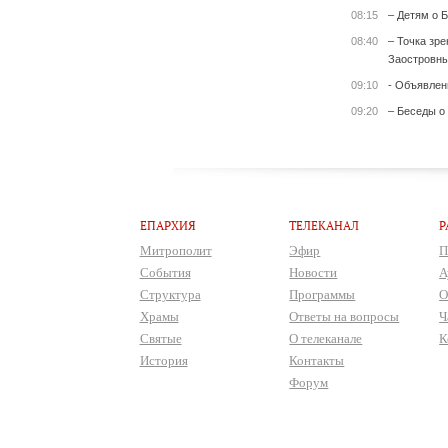
08:15
– Детям о Б
08:40
– Точка зр
Заостровны
09:10
- Объявлен
09:20
– Беседы о
ЕПАРХИЯ
ТЕЛЕКАНАЛ
Р
Митрополит
Эфир
П
События
Новости
А
Структура
Программы
О
Храмы
Ответы на вопросы
Ч
Святые
О телеканале
К
История
Контакты
Форум