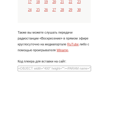
17
18
19
20
21
22
23
24
25
26
27
28
29
30
Также вы можете слушать передачи
радиостанции «Воскресение» в прямом эфире
круглосуточно на медиапортале
RuTube
либо с
помощью проигрывателя
Winamp
.
Код плеера для вставки на сайт: