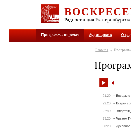
ВОСКРЕСЕ
Радиостанция Екатеринбургск
Программа передач
Аудиоархив
О ра
Главная
→ Программа
Програ
21:20
– Беседы о
22:20
– Встреча 
22:40
- Репортаж 
23:20
– Читаем П
00:20
– Духовное