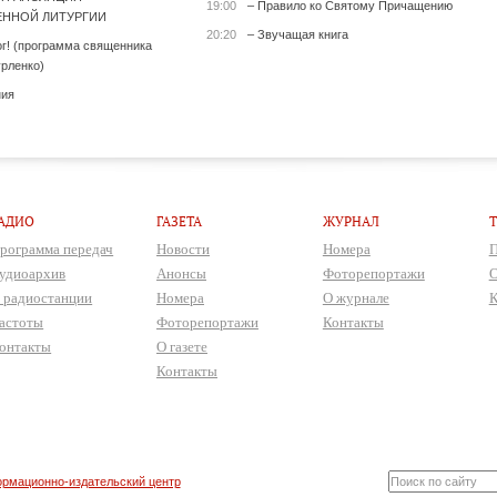
19:00
– Правило ко Святому Причащению
ННОЙ ЛИТУРГИИ
20:20
– Звучащая книга
ог! (программа священника
рленко)
ния
АДИО
ГАЗЕТА
ЖУРНАЛ
рограмма передач
Новости
Номера
П
удиоархив
Анонсы
Фоторепортажи
О
 радиостанции
Номера
О журнале
К
астоты
Фоторепортажи
Контакты
онтакты
О газете
Контакты
рмационно-издательский центр