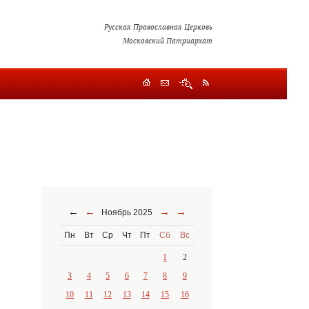
Русская Православная Церковь
Московский Патриархат
←
←
→
→
Ноябрь 2025
Пн
Вт
Ср
Чт
Пт
Сб
Вс
1
2
3
4
5
6
7
8
9
10
11
12
13
14
15
16