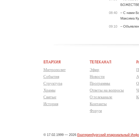
БОЖЕСТВЕ
08:40
– С нами Б
Максима Ку
09:10
– Объявле
ЕПАРХИЯ
ТЕЛЕКАНАЛ
Р
Митрополит
Эфир
П
События
Новости
А
Структура
Программы
О
Храмы
Ответы на вопросы
Ч
Святые
О телеканале
К
История
Контакты
Форум
© 17.02.1999 — 2026
Екатеринбургский епархиальный Инфо