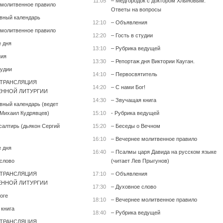
11:05
– Медгородок с доктором Хлыновым.
 молитвенное правило
Ответы на вопросы
вный календарь
12:10
– Объявления
 молитвенное правило
12:20
– Гость в студии
е дня
13:10
– Рубрика ведущей
ния
13:30
– Репортаж дня Виктории Кауган.
тудии
14:10
– Первосвятитель
 ТРАНСЛЯЦИЯ
14:20
– С нами Бог!
ННОЙ ЛИТУРГИИ
14:30
– Звучащая книга
вный календарь (ведет
Михаил Кудрявцев)
15:10
- Рубрика ведущей
салтирь (дьякон Сергий
15:20
– Беседы о Вечном
16:10
– Вечернее молитвенное правило
е дня
16:40
– Псалмы царя Давида на русском языке
 слово
(читает Лев Прыгунов)
 ТРАНСЛЯЦИЯ
17:10
– Объявления
ННОЙ ЛИТУРГИИ
17:30
– Духовное слово
оге
18:10
– Вечернее молитвенное правило
 книга
18:40
– Рубрика ведущей
 ТРАНСЛЯЦИЯ