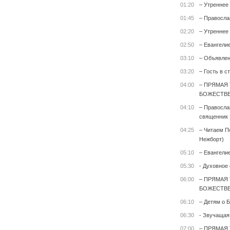
01:20
– Утреннее
01:45
– Правосла
02:20
– Утреннее
02:50
– Евангели
03:10
– Объявле
03:20
– Гость в с
04:00
– ПРЯМАЯ
БОЖЕСТВЕ
04:10
– Правосла
священник 
04:25
– Читаем П
Нежборт)
05:10
– Евангели
05:30
- Духовное
06:00
– ПРЯМАЯ
БОЖЕСТВЕ
06:10
– Детям о Б
06:30
- Звучащая
07:00
– ПРЯМАЯ