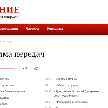
НИЕ
ой епархии
диостанции
Частоты
Контакты
 передач
мма передач
 Вечном
09:20
– Беседы о Вечном
за кулисами
10:15
– Рубрика ведущей
дня Виктории Кауган
10:30
– Дом с зеленой крышей (программа
Ольги Мануйловой)
салтирь
10:50
– Православный календарь
 слово