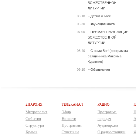
БОЖЕСТВЕННОЙ
ЛИТУРГИИ
06:10
– Детям о Боге
06:30
- Звучащая книга
07:00
– ПРЯМАЯ ТРАНСЛЯЦИЯ
БОЖЕСТВЕННОЙ
ЛИТУРГИИ
08:40
– С нами Бог! (программа
священника Максима
Курленко)
09:10
– Объявления
ЕПАРХИЯ
ТЕЛЕКАНАЛ
РАДИО
Г
Митрополит
Эфир
Программа
Н
События
Новости
передач
А
Структура
Программы
Аудиоархив
Н
Храмы
Ответы на
О радиостанции
Ф