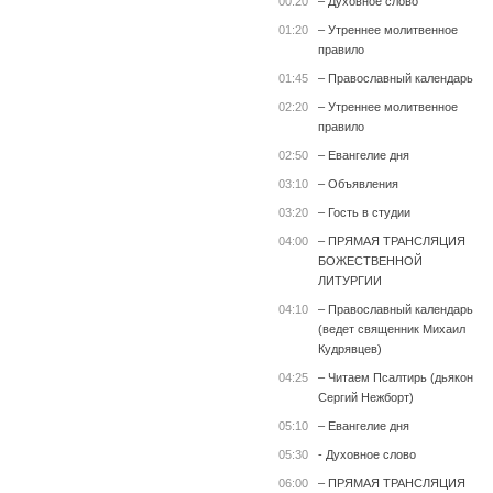
00:20
– Духовное слово
01:20
– Утреннее молитвенное
правило
01:45
– Православный календарь
02:20
– Утреннее молитвенное
правило
02:50
– Евангелие дня
03:10
– Объявления
03:20
– Гость в студии
04:00
– ПРЯМАЯ ТРАНСЛЯЦИЯ
БОЖЕСТВЕННОЙ
ЛИТУРГИИ
04:10
– Православный календарь
(ведет священник Михаил
Кудрявцев)
04:25
– Читаем Псалтирь (дьякон
Сергий Нежборт)
05:10
– Евангелие дня
05:30
- Духовное слово
06:00
– ПРЯМАЯ ТРАНСЛЯЦИЯ