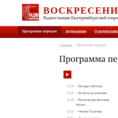
ВОСКРЕСЕН
Радиостанция Екатеринбургской епар
Программа передач
Аудиоархив
О радиостан
Главная
→ Программа передач
Программа пе
21:20
– Беседы о Вечном
22:20
– Встреча за кулисами
22:40
- Репортаж дня Виктории
Кауган
23:20
– Читаем Псалтирь