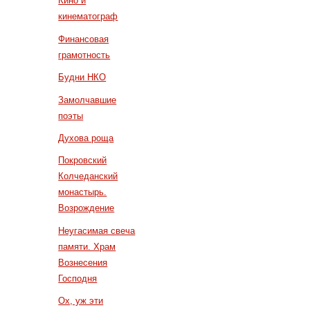
Кино и
кинематограф
Финансовая
грамотность
Будни НКО
Замолчавшие
поэты
Духова роща
Покровский
Колчеданский
монастырь.
Возрождение
Неугасимая свеча
памяти. Храм
Вознесения
Господня
Ох, уж эти