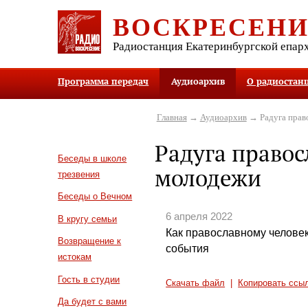
ВОСКРЕСЕН
Радиостанция Екатеринбургской епар
Программа передач
Аудиоархив
О радиостан
Главная
→
Аудиоархив
→ Радуга прав
Радуга право
Беседы в школе
молодежи
трезвения
Беседы о Вечном
6 апреля 2022
В кругу семьи
Как православному челове
Возвращение к
события
истокам
Гость в студии
Скачать файл
|
Копировать ссы
Да будет с вами