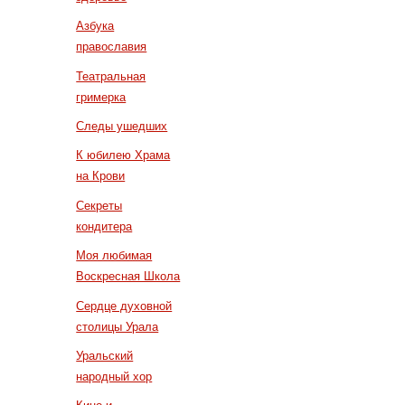
Азбука
православия
Театральная
гримерка
Следы ушедших
К юбилею Храма
на Крови
Секреты
кондитера
Моя любимая
Воскресная Школа
Сердце духовной
столицы Урала
Уральский
народный хор