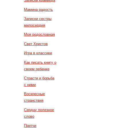
Записки краеведа
Мамина радость
Записки сестры
милосердия
Моя родословная
Свет Христов
Игра в классики
Как писать книгу о
своем ребенке
Страсти и борьба
с ними
Воскресные
странствия
Сердцу полезное
слово
Притчи