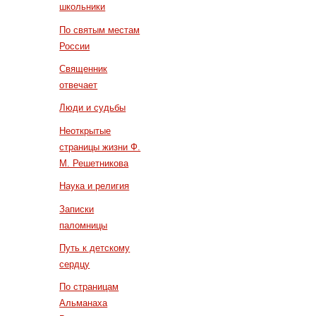
школьники
По святым местам
России
Священник
отвечает
Люди и судьбы
Неоткрытые
страницы жизни Ф.
М. Решетникова
Наука и религия
Записки
паломницы
Путь к детскому
сердцу
По страницам
Альманаха