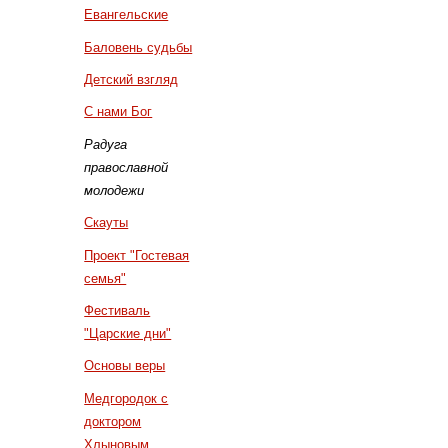
Евангельские
Баловень судьбы
Детский взгляд
С нами Бог
Радуга
православной
молодежи
Скауты
Проект "Гостевая
семья"
Фестиваль
"Царские дни"
Основы веры
Медгородок с
доктором
Хлыновым