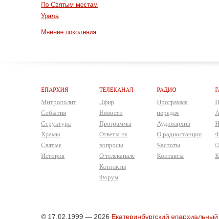
По Святым местам
Урала
Мнение поколения
ЕПАРХИЯ
ТЕЛЕКАНАЛ
РАДИО
Г
Митрополит
Эфир
Программа
Н
События
Новости
передач
А
Структура
Программы
Аудиоархив
Н
Храмы
Ответы на
О радиостанции
Ф
Святые
вопросы
Частоты
О
История
О телеканале
Контакты
К
Контакты
Форум
© 17.02.1999 — 2026
Екатеринбургский епархиальный