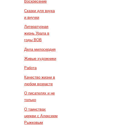
Воскресение
Сказки для внука
и внучки
Литературная
жизнь Урала в
годы ВОВ
Дела милосердия
Живые художники
Работа
Качество жизни в
любом возрасте
О писателях и не
только
О таинствах
церкви с Алексеем
Рыжковым