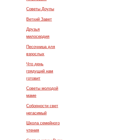
Советы Доулы
Ветхий Завет
Друзья
милосердия
Песочница для
взрослых
Что день
грядущий нам
готовит
Советы молодой
маме
Соборности свет
негасимый
Школа семейного
чтения