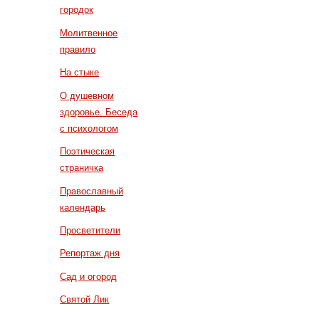
городок
Молитвенное
правило
На стыке
О душевном
здоровье. Беседа
с психологом
Поэтическая
страничка
Православный
календарь
Просветители
Репортаж дня
Сад и огород
Святой Лик