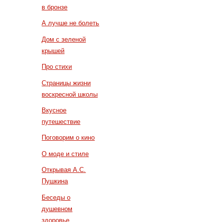
в бронзе
А лучше не болеть
Дом с зеленой
крышей
Про стихи
Страницы жизни
воскресной школы
Вкусное
путешествие
Поговорим о кино
О моде и стиле
Открывая А.С.
Пушкина
Беседы о
душевном
здоровье