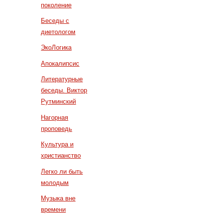
поколение
Беседы с
диетологом
ЭкоЛогика
Апокалипсис
Литературные
беседы. Виктор
Рутминский
Нагорная
проповедь
Культура и
христианство
Легко ли быть
молодым
Музыка вне
времени