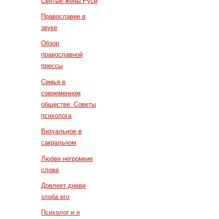
Святые жены Руси
Православие в
звуке
Обзор
православной
прессы
Семья в
современном
обществе. Советы
психолога
Визуальное в
сакральном
Любви негромкие
слова
Довлеет дневи
злоба его
Психолог и я