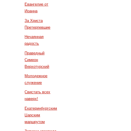
Евангелие от
Иоанна
За Христа
Претерпевшие
Нечаянная
радость
Праведный
Симеон
Верхотурский
Молодежное
служение
Свистать всех
наверх!
Екатеринбургским
Царским
маршрутом