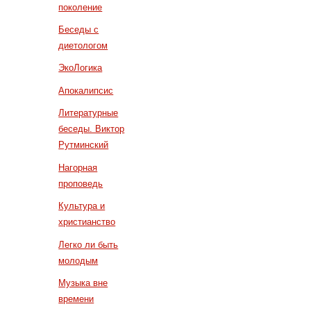
поколение
Беседы с
диетологом
ЭкоЛогика
Апокалипсис
Литературные
беседы. Виктор
Рутминский
Нагорная
проповедь
Культура и
христианство
Легко ли быть
молодым
Музыка вне
времени