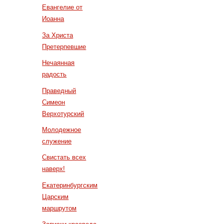
Евангелие от
Иоанна
За Христа
Претерпевшие
Нечаянная
радость
Праведный
Симеон
Верхотурский
Молодежное
служение
Свистать всех
наверх!
Екатеринбургским
Царским
маршрутом