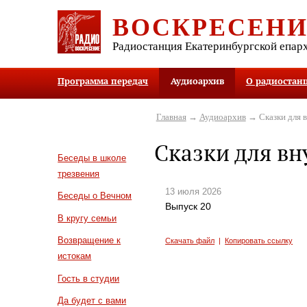
ВОСКРЕСЕН
Радиостанция Екатеринбургской епар
Программа передач
Аудиоархив
О радиостан
Главная
→
Аудиоархив
→ Сказки для в
Сказки для вн
Беседы в школе
трезвения
13 июля 2026
Беседы о Вечном
Выпуск 20
В кругу семьи
Возвращение к
Скачать файл
|
Копировать ссылку
истокам
Гость в студии
Да будет с вами