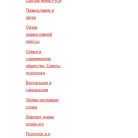
Святые жены Руси
Православие в
звуке
Обзор
православной
прессы
Семья в
современном
обществе. Советы
психолога
Визуальное в
сакральном
Любви негромкие
слова
Довлеет дневи
злоба его
Психолог и я