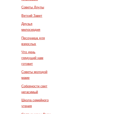
Советы Доулы
Ветхий Завет
Друзья
милосердия
Песочница для
взрослых
Что день
грядущий нам
готовит
Советы молодой
маме
Соборности свет
негасимый
Школа семейного
чтения