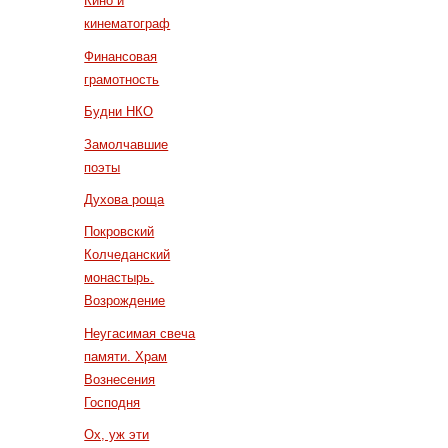
Кино и
кинематограф
Финансовая
грамотность
Будни НКО
Замолчавшие
поэты
Духова роща
Покровский
Колчеданский
монастырь.
Возрождение
Неугасимая свеча
памяти. Храм
Вознесения
Господня
Ох, уж эти