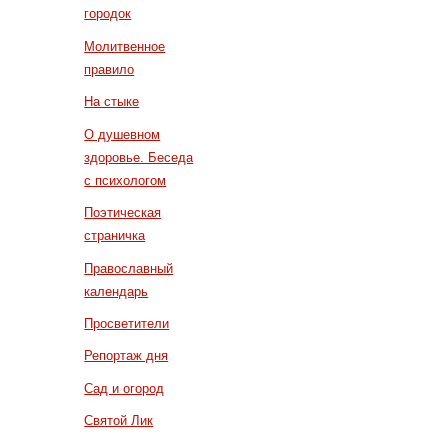
городок
Молитвенное
правило
На стыке
О душевном
здоровье. Беседа
с психологом
Поэтическая
страничка
Православный
календарь
Просветители
Репортаж дня
Сад и огород
Святой Лик