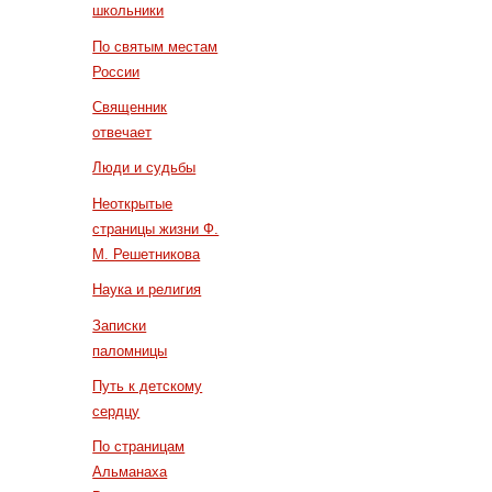
школьники
По святым местам
России
Священник
отвечает
Люди и судьбы
Неоткрытые
страницы жизни Ф.
М. Решетникова
Наука и религия
Записки
паломницы
Путь к детскому
сердцу
По страницам
Альманаха