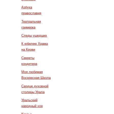
Азбука
православия
Театральная
гримерка
Следы ушедших
К юбилею Храма
на Крови
Секреты
кондитера
Моя любимая
Воскресная Школа
Сердце духовной
столицы Урала
Уральский
народный хор