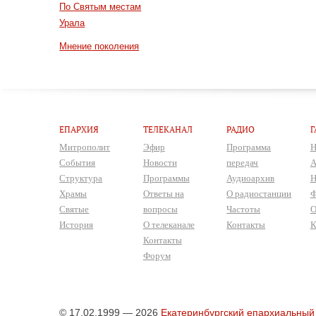
По Святым местам
Урала
Мнение поколения
ЕПАРХИЯ
ТЕЛЕКАНАЛ
РАДИО
Г
Митрополит
Эфир
Программа
Н
События
Новости
передач
А
Структура
Программы
Аудиоархив
Н
Храмы
Ответы на
О радиостанции
Ф
Святые
вопросы
Частоты
О
История
О телеканале
Контакты
К
Контакты
Форум
© 17.02.1999 — 2026
Екатеринбургский епархиальный