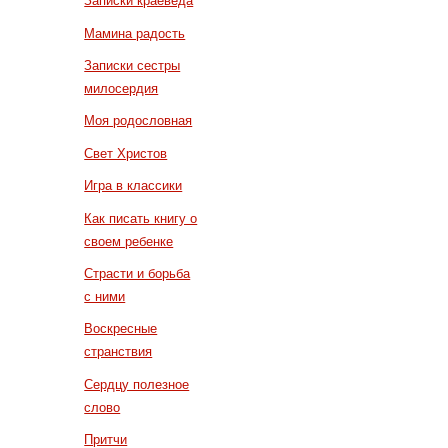
Записки краеведа
Мамина радость
Записки сестры
милосердия
Моя родословная
Свет Христов
Игра в классики
Как писать книгу о
своем ребенке
Страсти и борьба
с ними
Воскресные
странствия
Сердцу полезное
слово
Притчи