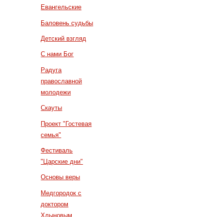
Евангельские
Баловень судьбы
Детский взгляд
С нами Бог
Радуга
православной
молодежи
Скауты
Проект "Гостевая
семья"
Фестиваль
"Царские дни"
Основы веры
Медгородок с
доктором
Хлыновым