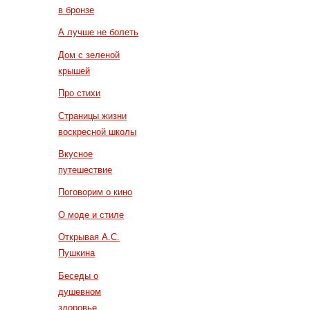
в бронзе
А лучше не болеть
Дом с зеленой
крышей
Про стихи
Страницы жизни
воскресной школы
Вкусное
путешествие
Поговорим о кино
О моде и стиле
Открывая А.С.
Пушкина
Беседы о
душевном
здоровье