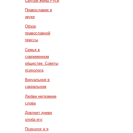
Святые жены Руси
Православие в
звуке
Обзор
православной
прессы
Семья в
современном
обществе. Советы
психолога
Визуальное в
сакральном
Любви негромкие
слова
Довлеет дневи
злоба его
Психолог и я