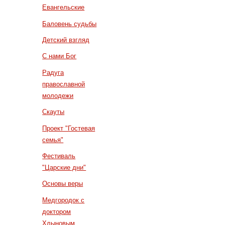
Евангельские
Баловень судьбы
Детский взгляд
С нами Бог
Радуга
православной
молодежи
Скауты
Проект "Гостевая
семья"
Фестиваль
"Царские дни"
Основы веры
Медгородок с
доктором
Хлыновым