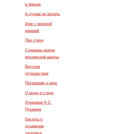
в бронзе
А лучше не болеть
Дом с зеленой
крышей
Про стихи
Страницы жизни
воскресной школы
Вкусное
путешествие
Поговорим о кино
О моде и стиле
Открывая А.С.
Пушкина
Беседы о
душевном
здоровье