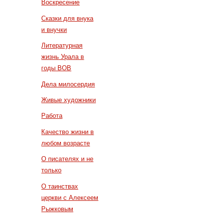
Воскресение
Сказки для внука
и внучки
Литературная
жизнь Урала в
годы ВОВ
Дела милосердия
Живые художники
Работа
Качество жизни в
любом возрасте
О писателях и не
только
О таинствах
церкви с Алексеем
Рыжковым