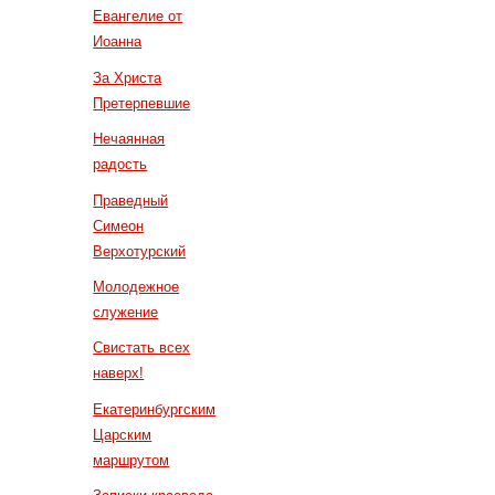
Евангелие от
Иоанна
За Христа
Претерпевшие
Нечаянная
радость
Праведный
Симеон
Верхотурский
Молодежное
служение
Свистать всех
наверх!
Екатеринбургским
Царским
маршрутом