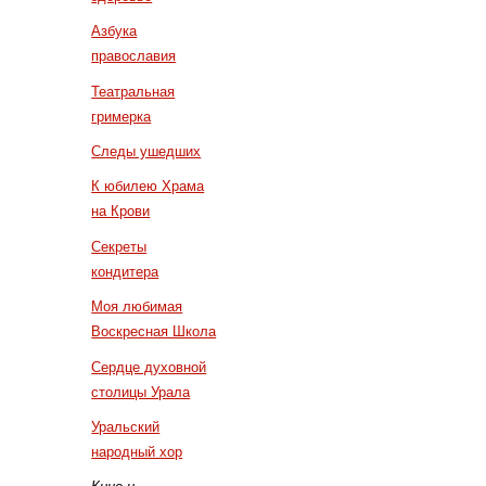
Азбука
православия
Театральная
гримерка
Следы ушедших
К юбилею Храма
на Крови
Секреты
кондитера
Моя любимая
Воскресная Школа
Сердце духовной
столицы Урала
Уральский
народный хор