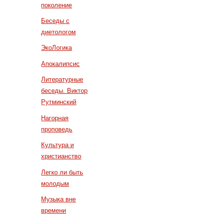
поколение
Беседы с
диетологом
ЭкоЛогика
Апокалипсис
Литературные
беседы. Виктор
Рутминский
Нагорная
проповедь
Культура и
христианство
Легко ли быть
молодым
Музыка вне
времени