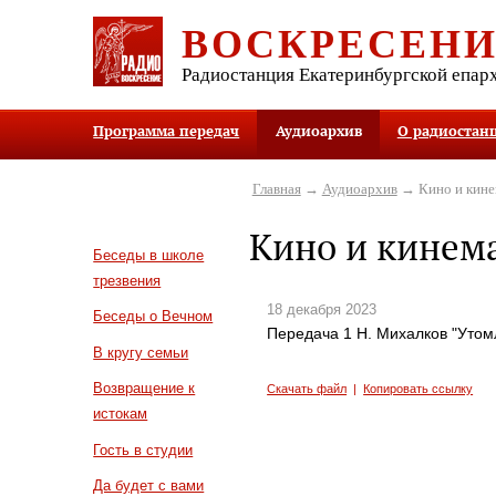
ВОСКРЕСЕН
Радиостанция Екатеринбургской епар
Программа передач
Аудиоархив
О радиостан
Главная
→
Аудиоархив
→ Кино и кине
Кино и кинем
Беседы в школе
трезвения
18 декабря 2023
Беседы о Вечном
Передача 1 Н. Михалков "Уто
В кругу семьи
Возвращение к
Скачать файл
|
Копировать ссылку
истокам
Гость в студии
Да будет с вами