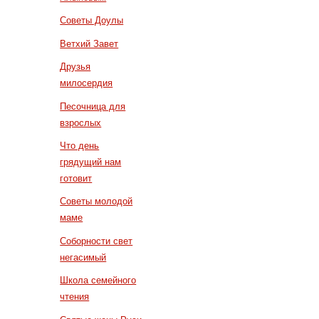
Советы Доулы
Ветхий Завет
Друзья
милосердия
Песочница для
взрослых
Что день
грядущий нам
готовит
Советы молодой
маме
Соборности свет
негасимый
Школа семейного
чтения