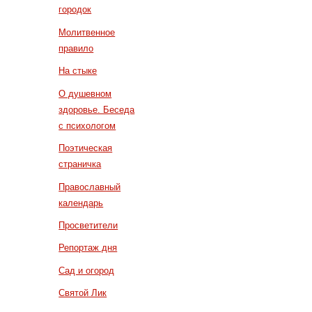
городок
Молитвенное
правило
На стыке
О душевном
здоровье. Беседа
с психологом
Поэтическая
страничка
Православный
календарь
Просветители
Репортаж дня
Сад и огород
Святой Лик