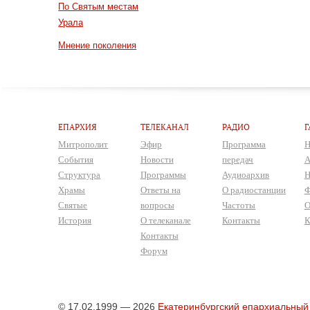
По Святым местам
Урала
Мнение поколения
ЕПАРХИЯ
ТЕЛЕКАНАЛ
РАДИО
Г
Митрополит
Эфир
Программа
Н
События
Новости
передач
А
Структура
Программы
Аудиоархив
Н
Храмы
Ответы на
О радиостанции
Ф
Святые
вопросы
Частоты
О
История
О телеканале
Контакты
К
Контакты
Форум
© 17.02.1999 — 2026
Екатеринбургский епархиальный