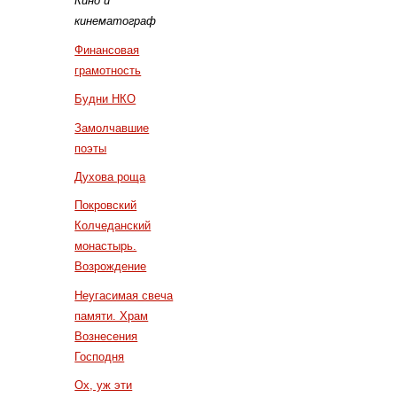
Кино и
кинематограф
Финансовая
грамотность
Будни НКО
Замолчавшие
поэты
Духова роща
Покровский
Колчеданский
монастырь.
Возрождение
Неугасимая свеча
памяти. Храм
Вознесения
Господня
Ох, уж эти