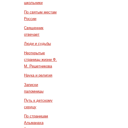
школьники
По святым местам
России
Священник
отвечает
Люди и судьбы
Неоткрытые
страницы жизни Ф.
М. Решетникова
Наука и религия
Записки
паломницы
Путь к детскому
сердцу
По страницам
Альманаха