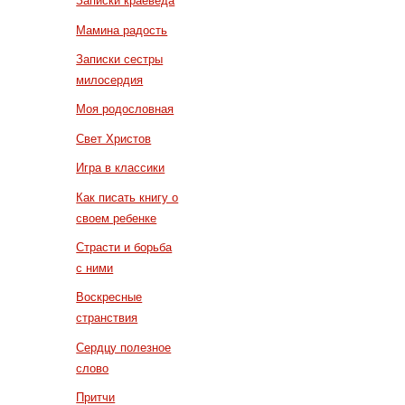
Записки краеведа
Мамина радость
Записки сестры
милосердия
Моя родословная
Свет Христов
Игра в классики
Как писать книгу о
своем ребенке
Страсти и борьба
с ними
Воскресные
странствия
Сердцу полезное
слово
Притчи