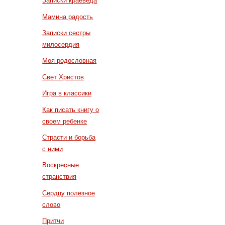
Записки краеведа
Мамина радость
Записки сестры
милосердия
Моя родословная
Свет Христов
Игра в классики
Как писать книгу о
своем ребенке
Страсти и борьба
с ними
Воскресные
странствия
Сердцу полезное
слово
Притчи