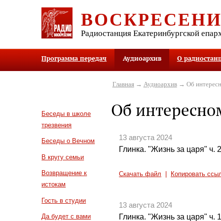
ВОСКРЕСЕН
Радиостанция Екатеринбургской епар
Программа передач
Аудиоархив
О радиостан
Главная
→
Аудиоархив
→ Об интересн
Об интересно
Беседы в школе
трезвения
13 августа 2024
Беседы о Вечном
Глинка. "Жизнь за царя" ч. 
В кругу семьи
Возвращение к
Скачать файл
|
Копировать ссы
истокам
Гость в студии
13 августа 2024
Глинка. "Жизнь за царя" ч. 
Да будет с вами