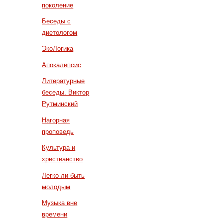
поколение
Беседы с
диетологом
ЭкоЛогика
Апокалипсис
Литературные
беседы. Виктор
Рутминский
Нагорная
проповедь
Культура и
христианство
Легко ли быть
молодым
Музыка вне
времени