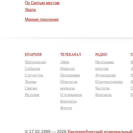
По Святым местам
Урала
Мнение поколения
ЕПАРХИЯ
ТЕЛЕКАНАЛ
РАДИО
Г
Митрополит
Эфир
Программа
Н
События
Новости
передач
А
Структура
Программы
Аудиоархив
Н
Храмы
Ответы на
О радиостанции
Ф
Святые
вопросы
Частоты
О
История
О телеканале
Контакты
К
Контакты
Форум
© 17.02.1999 — 2026
Екатеринбургский епархиальный