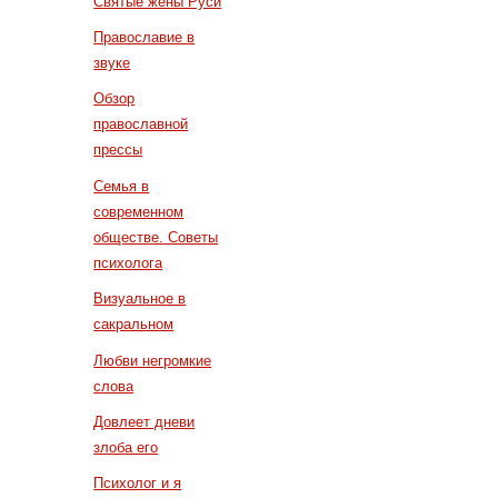
Святые жены Руси
Православие в
звуке
Обзор
православной
прессы
Семья в
современном
обществе. Советы
психолога
Визуальное в
сакральном
Любви негромкие
слова
Довлеет дневи
злоба его
Психолог и я