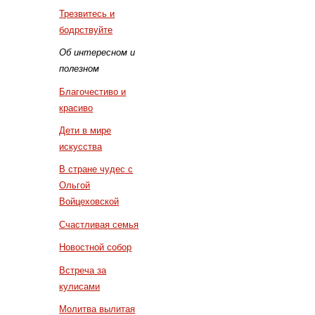
Трезвитесь и
бодрствуйте
Об интересном и
полезном
Благочестиво и
красиво
Дети в мире
искусства
В стране чудес с
Ольгой
Войцеховской
Счастливая семья
Новостной собор
Встреча за
кулисами
Молитва вылитая