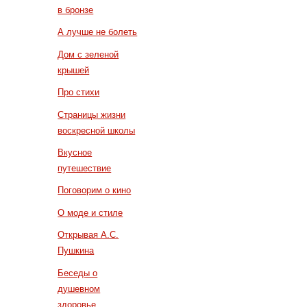
в бронзе
А лучше не болеть
Дом с зеленой
крышей
Про стихи
Страницы жизни
воскресной школы
Вкусное
путешествие
Поговорим о кино
О моде и стиле
Открывая А.С.
Пушкина
Беседы о
душевном
здоровье