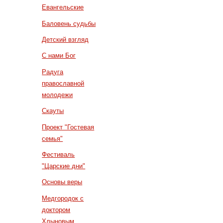
Евангельские
Баловень судьбы
Детский взгляд
С нами Бог
Радуга
православной
молодежи
Скауты
Проект "Гостевая
семья"
Фестиваль
"Царские дни"
Основы веры
Медгородок с
доктором
Хлыновым