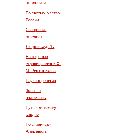
школьники
По святым местам
России
Священник
отвечает
Люди и судьбы
Неоткрытые
страницы жизни Ф.
М. Решетникова
Наука и религия
Записки
паломницы
Путь к детскому
сердцу
По страницам
Альманаха