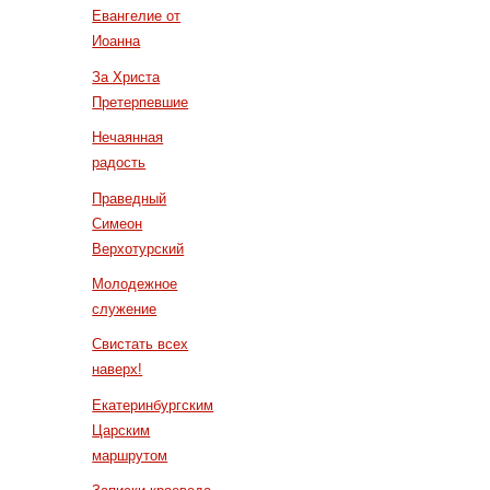
Евангелие от
Иоанна
За Христа
Претерпевшие
Нечаянная
радость
Праведный
Симеон
Верхотурский
Молодежное
служение
Свистать всех
наверх!
Екатеринбургским
Царским
маршрутом