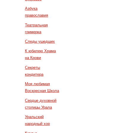
Азбука
православия
Театральная
гримерка
Следы ушедших
К юбилею Храма
на Крови
Секреты
кондитера
Моя любимая
Воскресная Школа
Сердце духовной
столицы Урала
Уральский
народный хор