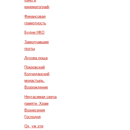
Кино и
кинематограф
Финансовая
грамотность
Будни НКО
Замолчавшие
поэты
Духова роща
Покровский
Колчеданский
монастырь.
Возрождение
Неугасимая свеча
памяти. Храм
Вознесения
Господня
Ох, уж эти