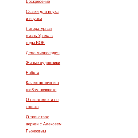
Воскресение
Сказки для внука
и внучки
Литературная
жизнь Урала в
годы ВОВ
Дела милосердия
Живые художники
Работа
Качество жизни в
любом возрасте
О писателях и не
только
О таинствах
церкви с Алексеем
Рыжковым