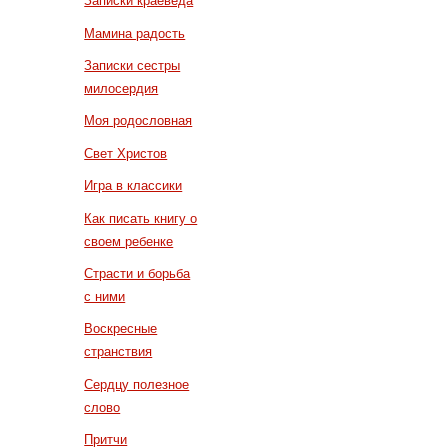
Записки краеведа
Мамина радость
Записки сестры
милосердия
Моя родословная
Свет Христов
Игра в классики
Как писать книгу о
своем ребенке
Страсти и борьба
с ними
Воскресные
странствия
Сердцу полезное
слово
Притчи