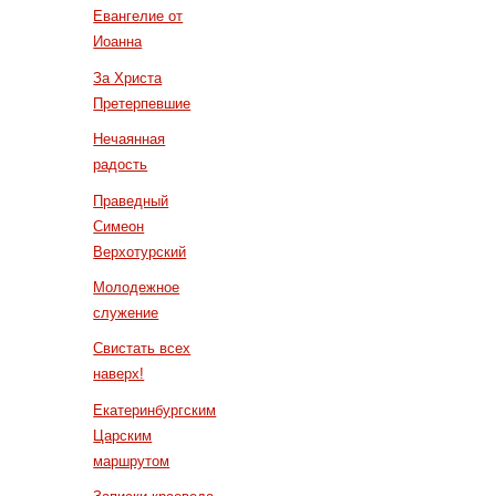
Евангелие от
Иоанна
За Христа
Претерпевшие
Нечаянная
радость
Праведный
Симеон
Верхотурский
Молодежное
служение
Свистать всех
наверх!
Екатеринбургским
Царским
маршрутом