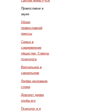
Святые жены Руси
Православие в
звуке
Обзор
православной
прессы
Семья в
современном
обществе. Советы
психолога
Визуальное в
сакральном
Любви негромкие
слова
Довлеет дневи
злоба его
Психолог и я