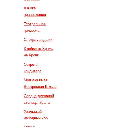
Азбука
православия
Театральная
гримерка
Следы ушедших
К юбилею Храма
на Крови
Секреты
кондитера
Моя любимая
Воскресная Школа
Сердце духовной
столицы Урала
Уральский
народный хор