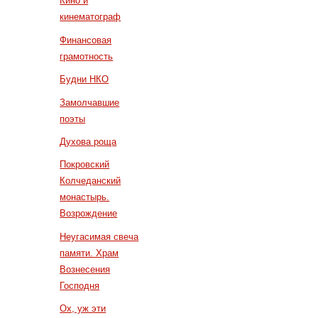
Кино и
кинематограф
Финансовая
грамотность
Будни НКО
Замолчавшие
поэты
Духова роща
Покровский
Колчеданский
монастырь.
Возрождение
Неугасимая свеча
памяти. Храм
Вознесения
Господня
Ох, уж эти