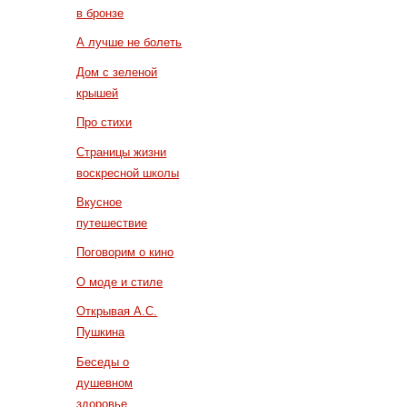
в бронзе
А лучше не болеть
Дом с зеленой
крышей
Про стихи
Страницы жизни
воскресной школы
Вкусное
путешествие
Поговорим о кино
О моде и стиле
Открывая А.С.
Пушкина
Беседы о
душевном
здоровье