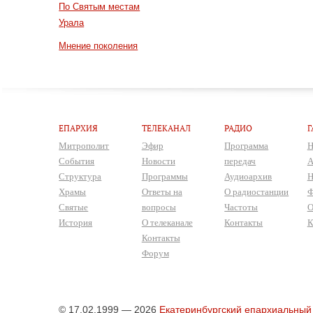
По Святым местам
Урала
Мнение поколения
ЕПАРХИЯ
ТЕЛЕКАНАЛ
РАДИО
Г
Митрополит
Эфир
Программа
Н
События
Новости
передач
А
Структура
Программы
Аудиоархив
Н
Храмы
Ответы на
О радиостанции
Ф
Святые
вопросы
Частоты
О
История
О телеканале
Контакты
К
Контакты
Форум
© 17.02.1999 — 2026
Екатеринбургский епархиальный