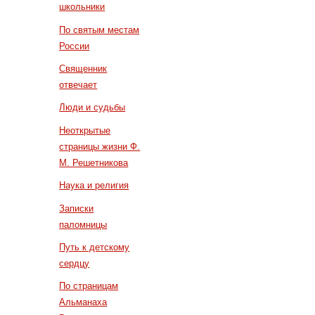
школьники
По святым местам
России
Священник
отвечает
Люди и судьбы
Неоткрытые
страницы жизни Ф.
М. Решетникова
Наука и религия
Записки
паломницы
Путь к детскому
сердцу
По страницам
Альманаха