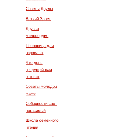
Советы Доулы
Ветхий Завет
Друзья
милосердия
Песочница для
взрослых
Что день
грядущий нам
готовит
Советы молодой
маме
Соборности свет
негасимый
Школа семейного
чтения