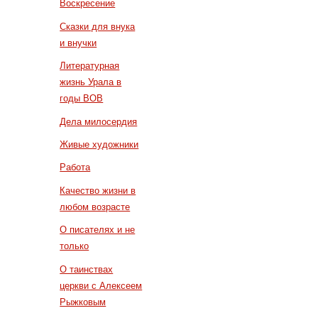
Воскресение
Сказки для внука
и внучки
Литературная
жизнь Урала в
годы ВОВ
Дела милосердия
Живые художники
Работа
Качество жизни в
любом возрасте
О писателях и не
только
О таинствах
церкви с Алексеем
Рыжковым