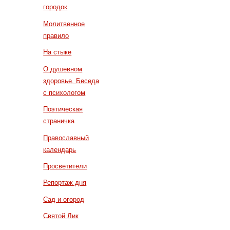
городок
Молитвенное
правило
На стыке
О душевном
здоровье. Беседа
с психологом
Поэтическая
страничка
Православный
календарь
Просветители
Репортаж дня
Сад и огород
Святой Лик