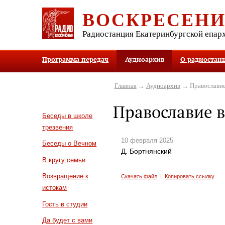
ВОСКРЕСЕН
Радиостанция Екатеринбургской епар
Программа передач
Аудиоархив
О радиостан
Главная
→
Аудиоархив
→ Православие 
Православие в
Беседы в школе
трезвения
10 февраля 2025
Беседы о Вечном
Д. Бортнянский
В кругу семьи
Возвращение к
Скачать файл
|
Копировать ссылку
истокам
Гость в студии
Да будет с вами