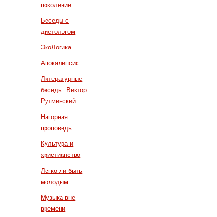
поколение
Беседы с
диетологом
ЭкоЛогика
Апокалипсис
Литературные
беседы. Виктор
Рутминский
Нагорная
проповедь
Культура и
христианство
Легко ли быть
молодым
Музыка вне
времени