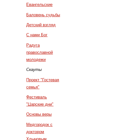
Евангельские
Баловень судьбы
Детский взгляд
С нами Бог
Радуга
православной
молодежи
Скауты
Проект "Гостевая
семья"
Фестиваль
"Царские дни"
Основы веры
Медгородок с
доктором
Хлыновым