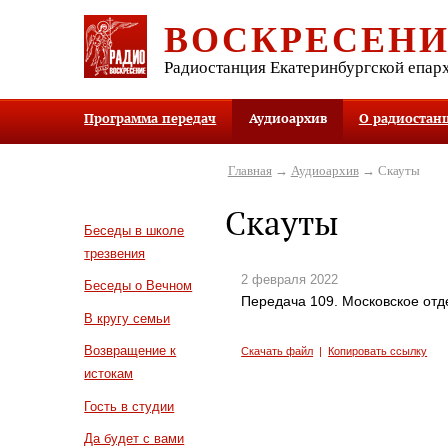
ВОСКРЕСЕН
Радиостанция Екатеринбургской епар
Программа передач
Аудиоархив
О радиостан
Главная
→
Аудиоархив
→ Скауты
Скауты
Беседы в школе
трезвения
2 февраля 2022
Беседы о Вечном
Передача 109. Московское от
В кругу семьи
Возвращение к
Скачать файл
|
Копировать ссылку
истокам
Гость в студии
Да будет с вами