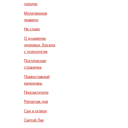
городок
Молитвенное
правило
На стыке
О душевном
здоровье. Беседа
с психологом
Поэтическая
страничка
Православный
календарь
Просветители
Репортаж дня
Сад и огород
Святой Лик