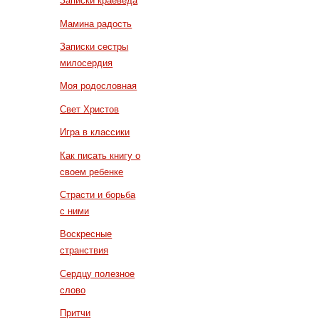
Записки краеведа
Мамина радость
Записки сестры
милосердия
Моя родословная
Свет Христов
Игра в классики
Как писать книгу о
своем ребенке
Страсти и борьба
с ними
Воскресные
странствия
Сердцу полезное
слово
Притчи