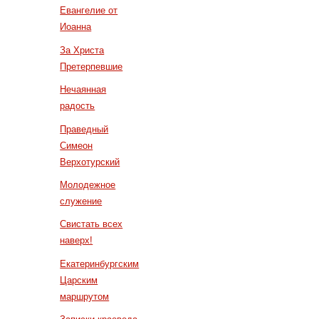
Евангелие от
Иоанна
За Христа
Претерпевшие
Нечаянная
радость
Праведный
Симеон
Верхотурский
Молодежное
служение
Свистать всех
наверх!
Екатеринбургским
Царским
маршрутом