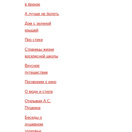
в бронзе
А лучше не болеть
Дом с зеленой
крышей
Про стихи
Страницы жизни
воскресной школы
Вкусное
путешествие
Поговорим о кино
О моде и стиле
Открывая А.С.
Пушкина
Беседы о
душевном
здоровье