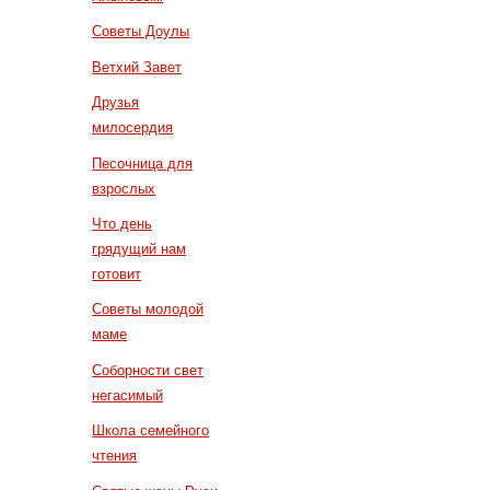
Советы Доулы
Ветхий Завет
Друзья
милосердия
Песочница для
взрослых
Что день
грядущий нам
готовит
Советы молодой
маме
Соборности свет
негасимый
Школа семейного
чтения