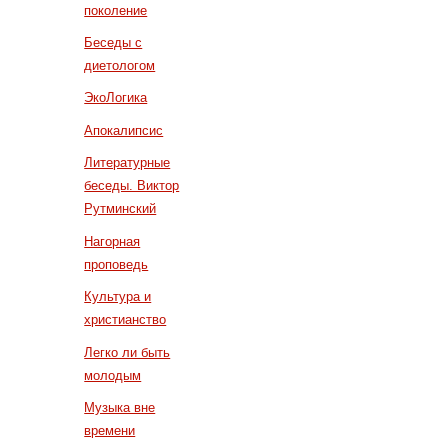
поколение
Беседы с
диетологом
ЭкоЛогика
Апокалипсис
Литературные
беседы. Виктор
Рутминский
Нагорная
проповедь
Культура и
христианство
Легко ли быть
молодым
Музыка вне
времени