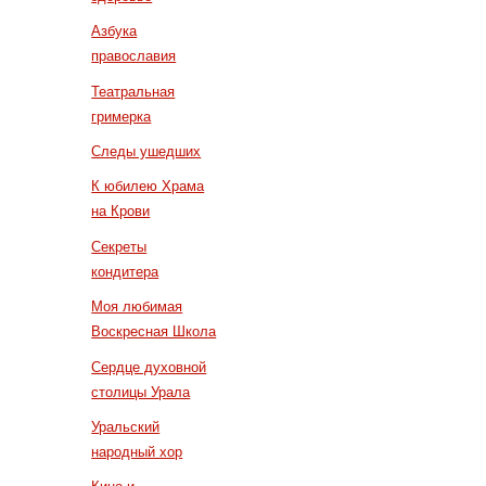
Азбука
православия
Театральная
гримерка
Следы ушедших
К юбилею Храма
на Крови
Секреты
кондитера
Моя любимая
Воскресная Школа
Сердце духовной
столицы Урала
Уральский
народный хор