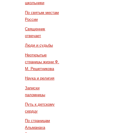
школьники
По святым местам
России
Священник
отвечает
Люди и судьбы
Неоткрытые
страницы жизни Ф.
М. Решетникова
Наука и религия
Записки
паломницы
Путь к детскому
сердцу
По страницам
Альманаха