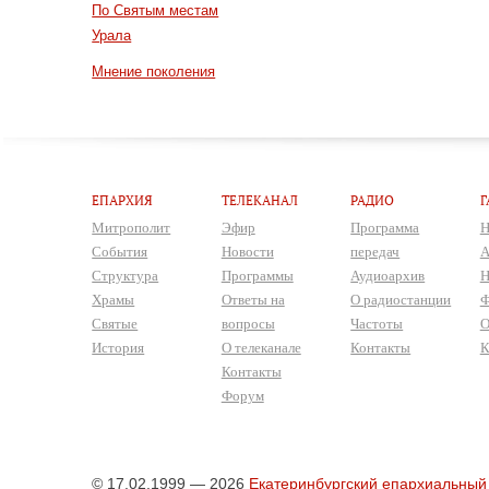
По Святым местам
Урала
Мнение поколения
ЕПАРХИЯ
ТЕЛЕКАНАЛ
РАДИО
Г
Митрополит
Эфир
Программа
Н
События
Новости
передач
А
Структура
Программы
Аудиоархив
Н
Храмы
Ответы на
О радиостанции
Ф
Святые
вопросы
Частоты
О
История
О телеканале
Контакты
К
Контакты
Форум
© 17.02.1999 — 2026
Екатеринбургский епархиальный