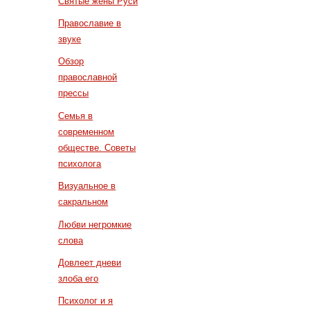
Святые жены Руси
Православие в
звуке
Обзор
православной
прессы
Семья в
современном
обществе. Советы
психолога
Визуальное в
сакральном
Любви негромкие
слова
Довлеет дневи
злоба его
Психолог и я