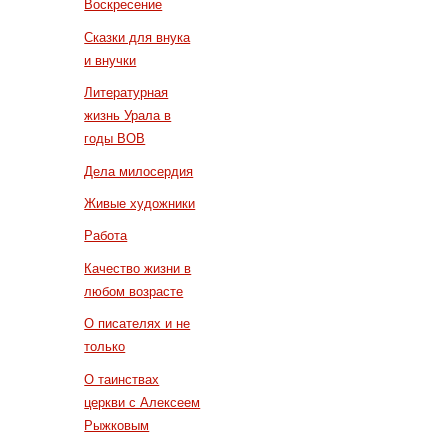
Воскресение
Сказки для внука
и внучки
Литературная
жизнь Урала в
годы ВОВ
Дела милосердия
Живые художники
Работа
Качество жизни в
любом возрасте
О писателях и не
только
О таинствах
церкви с Алексеем
Рыжковым