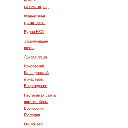
Кино и
кинематограф
Финансовая
грамотность
Будни НКО
Замолчавшие
поэты
Духова роща
Покровский
Колчеданский
монастырь.
Возрождение
Неугасимая свеча
памяти. Храм
Вознесения
Господня
Ох, уж эти