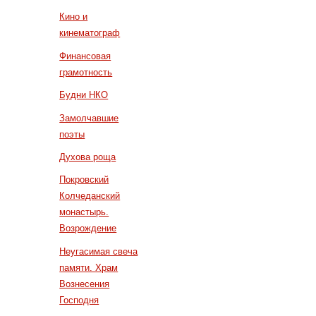
Кино и
кинематограф
Финансовая
грамотность
Будни НКО
Замолчавшие
поэты
Духова роща
Покровский
Колчеданский
монастырь.
Возрождение
Неугасимая свеча
памяти. Храм
Вознесения
Господня