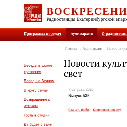
ВОСКРЕСЕН
Радиостанция Екатеринбургской епар
Программа передач
Аудиоархив
О радиостан
Главная
→
Аудиоархив
→ Новости куль
Новости культ
Беседы в школе
свет
трезвения
Беседы о Вечном
7 августа 2026
В кругу семьи
Выпуск 535
Возвращение к
истокам
Скачать файл
|
Копировать ссылку
Гость в студии
Да будет с вами