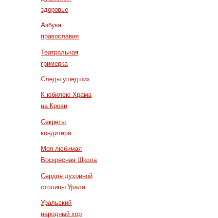
здоровье
Азбука
православия
Театральная
гримерка
Следы ушедших
К юбилею Храма
на Крови
Секреты
кондитера
Моя любимая
Воскресная Школа
Сердце духовной
столицы Урала
Уральский
народный хор