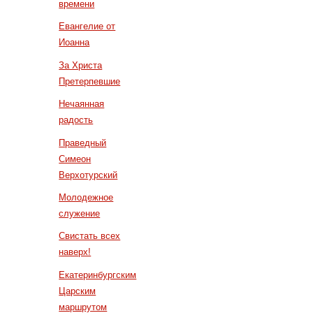
времени
Евангелие от
Иоанна
За Христа
Претерпевшие
Нечаянная
радость
Праведный
Симеон
Верхотурский
Молодежное
служение
Свистать всех
наверх!
Екатеринбургским
Царским
маршрутом