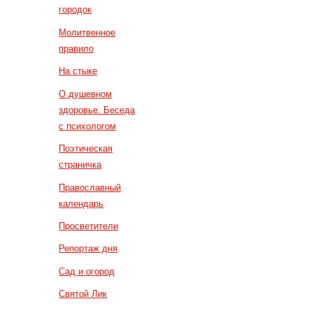
городок
Молитвенное
правило
На стыке
О душевном
здоровье. Беседа
с психологом
Поэтическая
страничка
Православный
календарь
Просветители
Репортаж дня
Сад и огород
Святой Лик