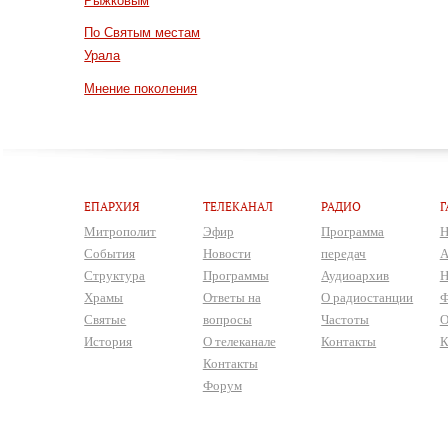
Рыжковым
По Святым местам
Урала
Мнение поколения
ЕПАРХИЯ
ТЕЛЕКАНАЛ
РАДИО
Г
Митрополит
Эфир
Программа
Н
События
Новости
передач
А
Структура
Программы
Аудиоархив
Н
Храмы
Ответы на
О радиостанции
Ф
Святые
вопросы
Частоты
О
История
О телеканале
Контакты
К
Контакты
Форум