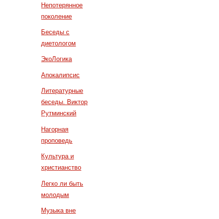
Непотерянное
поколение
Беседы с
диетологом
ЭкоЛогика
Апокалипсис
Литературные
беседы. Виктор
Рутминский
Нагорная
проповедь
Культура и
христианство
Легко ли быть
молодым
Музыка вне