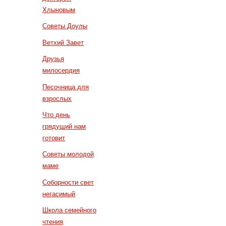
Хлыновым
Советы Доулы
Ветхий Завет
Друзья
милосердия
Песочница для
взрослых
Что день
грядущий нам
готовит
Советы молодой
маме
Соборности свет
негасимый
Школа семейного
чтения