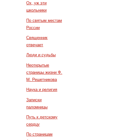
Ох, уж эти
школьники
По святым местам
России
Священник
отвечает
Люди и судьбы
Неоткрытые
страницы жизни Ф.
М. Решетникова
Наука и религия
Записки
паломницы
Путь к детскому
сердцу
По страницам