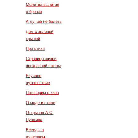
Молитва вылитая
в бронзе
А лучше не болеть
Дом с зеленой
крышей
Про стихи
Страницы жизни
воскресной школы
Вкусное
путешествие
Поговорим о кино
О моде и стиле
Открывая А.С.
Пушкина
Беседы о
душевном