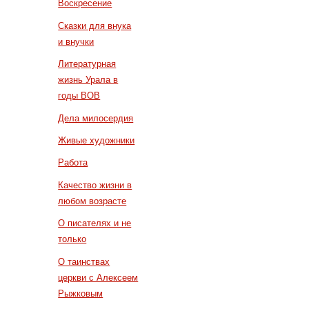
Воскресение
Сказки для внука
и внучки
Литературная
жизнь Урала в
годы ВОВ
Дела милосердия
Живые художники
Работа
Качество жизни в
любом возрасте
О писателях и не
только
О таинствах
церкви с Алексеем
Рыжковым