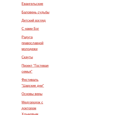
Евангельские
Баловень судьбы
Детский взгляд
С нами Бог
Радуга
православной
молодежи
Скауты
Проект "Гостевая
семья"
Фестиваль
"Царские дни"
Основы веры
Медгородок с
доктором
Хлыновым