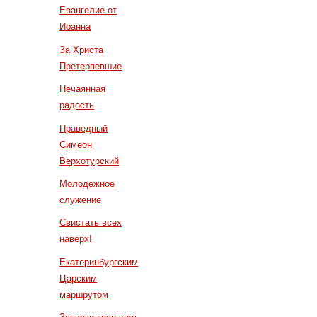
Евангелие от
Иоанна
За Христа
Претерпевшие
Нечаянная
радость
Праведный
Симеон
Верхотурский
Молодежное
служение
Свистать всех
наверх!
Екатеринбургским
Царским
маршрутом