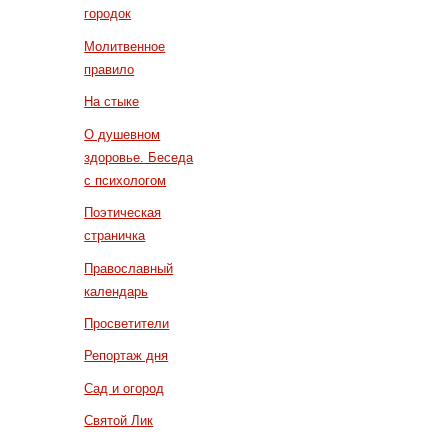
городок
Молитвенное
правило
На стыке
О душевном
здоровье. Беседа
с психологом
Поэтическая
страничка
Православный
календарь
Просветители
Репортаж дня
Сад и огород
Святой Лик