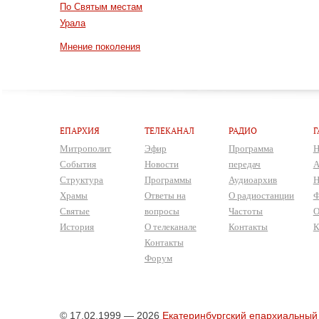
По Святым местам
Урала
Мнение поколения
ЕПАРХИЯ
ТЕЛЕКАНАЛ
РАДИО
Г
Митрополит
Эфир
Программа
Н
События
Новости
передач
А
Структура
Программы
Аудиоархив
Н
Храмы
Ответы на
О радиостанции
Ф
Святые
вопросы
Частоты
О
История
О телеканале
Контакты
К
Контакты
Форум
© 17.02.1999 — 2026
Екатеринбургский епархиальный