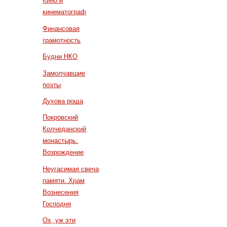
Кино и
кинематограф
Финансовая
грамотность
Будни НКО
Замолчавшие
поэты
Духова роща
Покровский
Колчеданский
монастырь.
Возрождение
Неугасимая свеча
памяти. Храм
Вознесения
Господня
Ох, уж эти