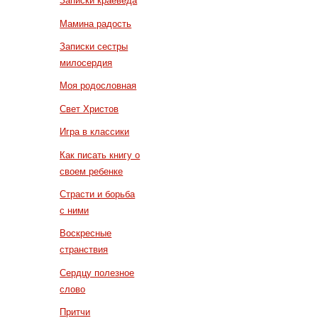
Записки краеведа
Мамина радость
Записки сестры
милосердия
Моя родословная
Свет Христов
Игра в классики
Как писать книгу о
своем ребенке
Страсти и борьба
с ними
Воскресные
странствия
Сердцу полезное
слово
Притчи