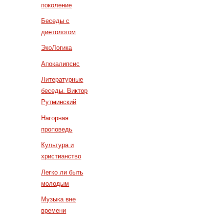
поколение
Беседы с
диетологом
ЭкоЛогика
Апокалипсис
Литературные
беседы. Виктор
Рутминский
Нагорная
проповедь
Культура и
христианство
Легко ли быть
молодым
Музыка вне
времени