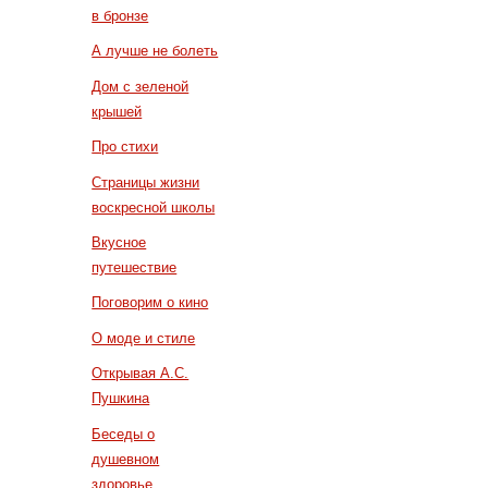
в бронзе
А лучше не болеть
Дом с зеленой
крышей
Про стихи
Страницы жизни
воскресной школы
Вкусное
путешествие
Поговорим о кино
О моде и стиле
Открывая А.С.
Пушкина
Беседы о
душевном
здоровье