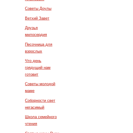
Советы Доулы
Ветхий Завет
Друзья
милосердия
Песочница для
взрослых
Что день
грядущий нам
готовит
Советы молодой
маме
Соборности свет
негасимый
Школа семейного
чтения