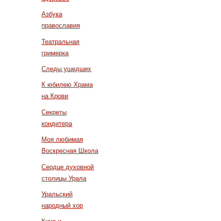
Азбука
православия
Театральная
гримерка
Следы ушедших
К юбилею Храма
на Крови
Секреты
кондитера
Моя любимая
Воскресная Школа
Сердце духовной
столицы Урала
Уральский
народный хор