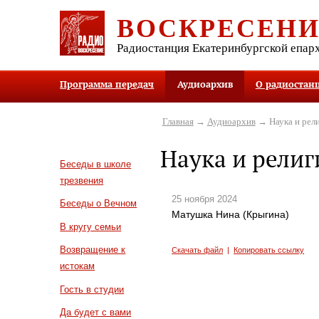
ВОСКРЕСЕН
Радиостанция Екатеринбургской епар
Программа передач
Аудиоархив
О радиостан
Главная
→
Аудиоархив
→ Наука и рел
Наука и религ
Беседы в школе
трезвения
25 ноября 2024
Беседы о Вечном
Матушка Нина (Крыгина)
В кругу семьи
Возвращение к
Скачать файл
|
Копировать ссылку
истокам
Гость в студии
Да будет с вами