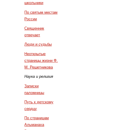
школьники
По святым местам
России
Священник
отвечает
Люди и судьбы
Неоткрытые
страницы жизни Ф.
М. Решетникова
Наука и религия
Записки
паломницы
Путь к детскому
сердцу
По страницам
Альманаха