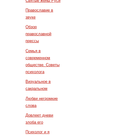
Святые жены Руси
Православие в
звуке
Обзор
православной
прессы
Семья в
современном
обществе. Советы
психолога
Визуальное в
сакральном
Любви негромкие
слова
Довлеет дневи
злоба его
Психолог и я