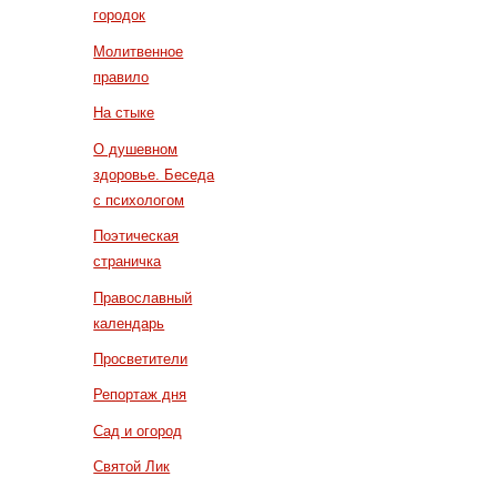
городок
Молитвенное
правило
На стыке
О душевном
здоровье. Беседа
с психологом
Поэтическая
страничка
Православный
календарь
Просветители
Репортаж дня
Сад и огород
Святой Лик