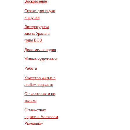
Воскресение
Сказки для внука
и внучки
Литературная
жизнь Урала в
годы ВОВ
Дела милосердия
Живые художники
Работа
Качество жизни в
любом возрасте
О писателях и не
только
О таинствах
церкви с Алексеем
Рыжковым