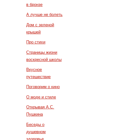
в бронзе
А лучше не болеть
Дом с зеленой
крышей
Про стихи
Страницы жизни
воскресной школы
Вкусное
путешествие
Поговорим о кино
О моде и стиле
Открывая А.С.
Пушкина
Беседы о
душевном
здоровье