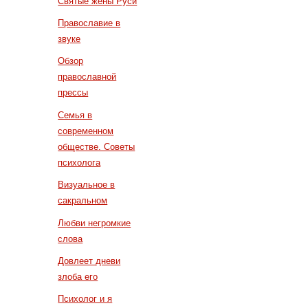
Святые жены Руси
Православие в
звуке
Обзор
православной
прессы
Семья в
современном
обществе. Советы
психолога
Визуальное в
сакральном
Любви негромкие
слова
Довлеет дневи
злоба его
Психолог и я