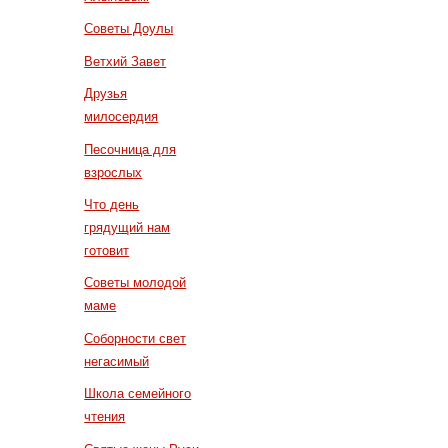
Советы Доулы
Ветхий Завет
Друзья
милосердия
Песочница для
взрослых
Что день
грядущий нам
готовит
Советы молодой
маме
Соборности свет
негасимый
Школа семейного
чтения