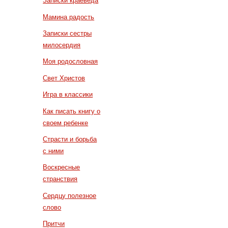
Записки краеведа
Мамина радость
Записки сестры
милосердия
Моя родословная
Свет Христов
Игра в классики
Как писать книгу о
своем ребенке
Страсти и борьба
с ними
Воскресные
странствия
Сердцу полезное
слово
Притчи