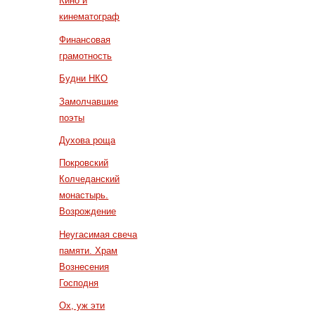
Кино и
кинематограф
Финансовая
грамотность
Будни НКО
Замолчавшие
поэты
Духова роща
Покровский
Колчеданский
монастырь.
Возрождение
Неугасимая свеча
памяти. Храм
Вознесения
Господня
Ох, уж эти