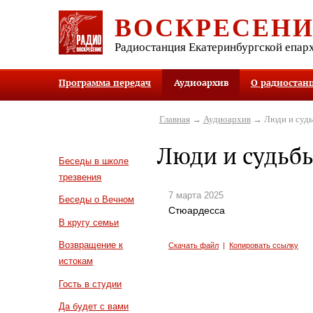
ВОСКРЕСЕН
Радиостанция Екатеринбургской епар
Программа передач
Аудиоархив
О радиостан
Главная
→
Аудиоархив
→ Люди и суд
Люди и судьб
Беседы в школе
трезвения
7 марта 2025
Беседы о Вечном
Стюардесса
В кругу семьи
Возвращение к
Скачать файл
|
Копировать ссылку
истокам
Гость в студии
Да будет с вами