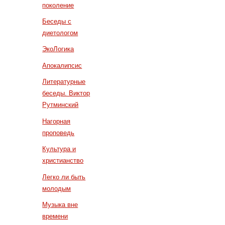
поколение
Беседы с
диетологом
ЭкоЛогика
Апокалипсис
Литературные
беседы. Виктор
Рутминский
Нагорная
проповедь
Культура и
христианство
Легко ли быть
молодым
Музыка вне
времени