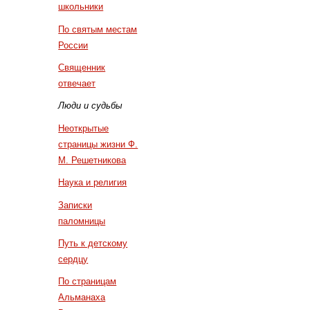
школьники
По святым местам
России
Священник
отвечает
Люди и судьбы
Неоткрытые
страницы жизни Ф.
М. Решетникова
Наука и религия
Записки
паломницы
Путь к детскому
сердцу
По страницам
Альманаха