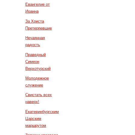
Евангелие от
Иоанна
За Христа
Претерпевшие
Нечаянная
радость
Праведный
Симеон
Верхотурский
Молодежное
служение
Свистать всех
наверх!
Екатеринбургским
Царским
маршрутом