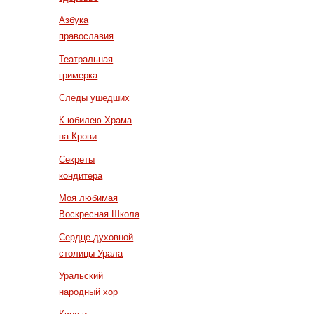
Азбука
православия
Театральная
гримерка
Следы ушедших
К юбилею Храма
на Крови
Секреты
кондитера
Моя любимая
Воскресная Школа
Сердце духовной
столицы Урала
Уральский
народный хор