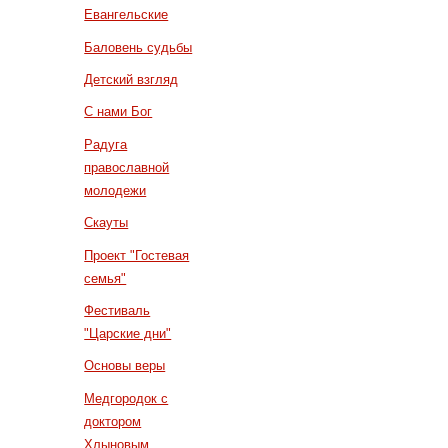
Евангельские
Баловень судьбы
Детский взгляд
С нами Бог
Радуга
православной
молодежи
Скауты
Проект "Гостевая
семья"
Фестиваль
"Царские дни"
Основы веры
Медгородок с
доктором
Хлыновым