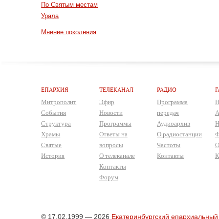
По Святым местам
Урала
Мнение поколения
ЕПАРХИЯ
ТЕЛЕКАНАЛ
РАДИО
Г
Митрополит
Эфир
Программа
Н
События
Новости
передач
А
Структура
Программы
Аудиоархив
Н
Храмы
Ответы на
О радиостанции
Ф
Святые
вопросы
Частоты
О
История
О телеканале
Контакты
К
Контакты
Форум
© 17.02.1999 — 2026
Екатеринбургский епархиальный