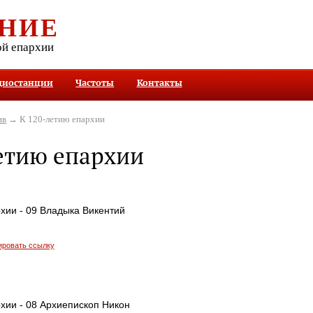
НИЕ
ой епархии
диостанции
Частоты
Контакты
ив
→ К 120-летию епархии
етию епархии
хии - 09 Владыка Викентий
ировать ссылку
хии - 08 Архиепископ Никон