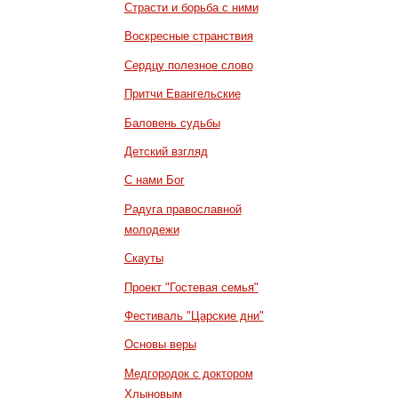
Страсти и борьба с ними
Воскресные странствия
Сердцу полезное слово
Притчи Евангельские
Баловень судьбы
Детский взгляд
С нами Бог
Радуга православной
молодежи
Скауты
Проект "Гостевая семья"
Фестиваль "Царские дни"
Основы веры
Медгородок с доктором
Хлыновым