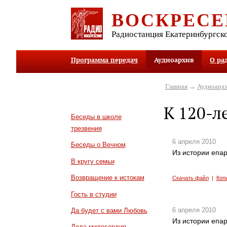
ВОСКРЕСЕ
Радиостанция Екатеринбургск
Программа передач
Аудиоархив
О ра
Главная
→
Аудиоарх
К 120-л
Беседы в школе
трезвения
6 апреля 2010
Беседы о Вечном
Из истории епар
В кругу семьи
Возвращение к истокам
Скачать файл
|
Коп
Гость в студии
6 апреля 2010
Да будет с вами Любовь
Из истории епар
Дела милосердия