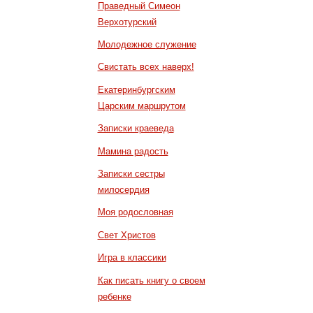
Праведный Симеон
Верхотурский
Молодежное служение
Свистать всех наверх!
Екатеринбургским
Царским маршрутом
Записки краеведа
Мамина радость
Записки сестры
милосердия
Моя родословная
Свет Христов
Игра в классики
Как писать книгу о своем
ребенке