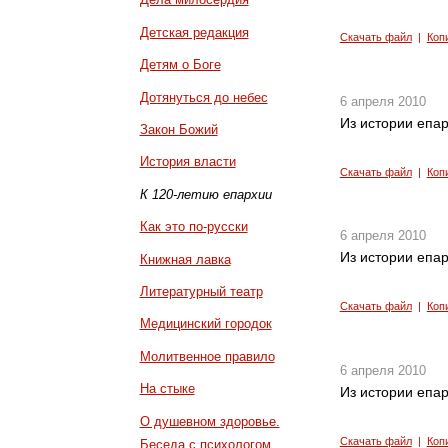
Детская редакция
Скачать файл
|
Коп
Детям о Боге
Дотянуться до небес
6 апреля 2010
Из истории епа
Закон Божий
История власти
Скачать файл
|
Коп
К 120-летию епархии
Как это по-русски
6 апреля 2010
Из истории епар
Книжная лавка
Литературный театр
Скачать файл
|
Коп
Медицинский городок
Молитвенное правило
6 апреля 2010
На стыке
Из истории епар
О душевном здоровье.
Скачать файл
|
Коп
Беседа с психологом