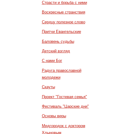
Страсти и борьба с ними
Воскресные странствия
Сердцу полезное слово
Притчи Евангельские
Баловень судьбы
Детский взгляд
С нами Бог
Радуга православной
молодежи
Скауты
Проект "Гостевая семья"
Фестиваль "Царские дни"
Основы веры
Медгородок с доктором
Хлыновым