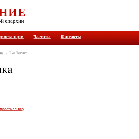
НИЕ
ой епархии
диостанции
Частоты
Контакты
ив
→ ЭкоЛогика
ика
ировать ссылку