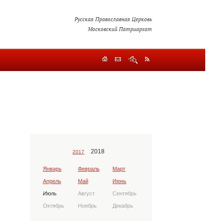
Русская Православная Церковь
Московский Патриархат
2018
2017
Январь
Февраль
Март
Апрель
Май
Июнь
Июль
Август
Сентябрь
Октябрь
Ноябрь
Декабрь