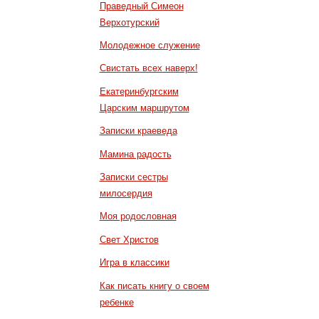
Праведный Симеон
Верхотурский
Молодежное служение
Свистать всех наверх!
Екатеринбургским
Царским маршрутом
Записки краеведа
Мамина радость
Записки сестры
милосердия
Моя родословная
Свет Христов
Игра в классики
Как писать книгу о своем
ребенке