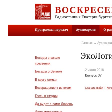
ВОСКРЕСЕ
Радиостанция Екатеринбургск
Программа передач
Аудиоархив
О ра
Главная
→
Аудиоарх
ЭкоЛог
Беседы в школе
трезвения
2 июля 2018
Беседы о Вечном
Выпуск 37
В кругу семьи
Возвращение к истокам
Скачать файл
|
Коп
Гость в студии
Да будет с вами Любовь
Дела милосердия