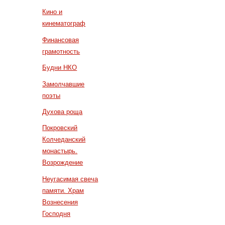
Кино и
кинематограф
Финансовая
грамотность
Будни НКО
Замолчавшие
поэты
Духова роща
Покровский
Колчеданский
монастырь.
Возрождение
Неугасимая свеча
памяти. Храм
Вознесения
Господня