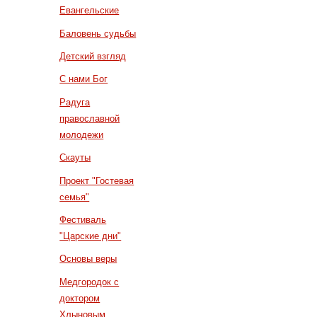
Евангельские
Баловень судьбы
Детский взгляд
С нами Бог
Радуга
православной
молодежи
Скауты
Проект "Гостевая
семья"
Фестиваль
"Царские дни"
Основы веры
Медгородок с
доктором
Хлыновым