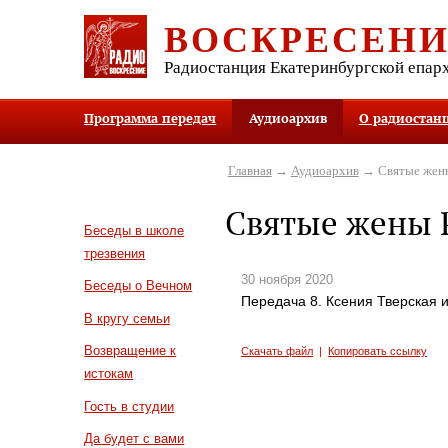
ВОСКРЕСЕН
Радиостанция Екатеринбургской епар
Программа передач
Аудиоархив
О радиостан
Главная
→
Аудиоархив
→ Святые жен
Святые жены 
Беседы в школе
трезвения
30 ноября 2020
Беседы о Вечном
Передача 8. Ксения Тверская 
В кругу семьи
Возвращение к
Скачать файл
|
Копировать ссылку
истокам
Гость в студии
Да будет с вами