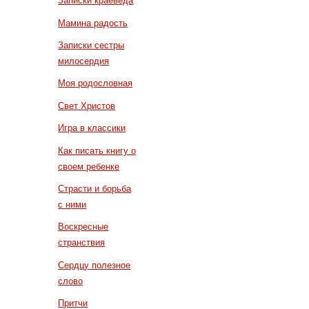
Записки краеведа
Мамина радость
Записки сестры
милосердия
Моя родословная
Свет Христов
Игра в классики
Как писать книгу о
своем ребенке
Страсти и борьба
с ними
Воскресные
странствия
Сердцу полезное
слово
Притчи