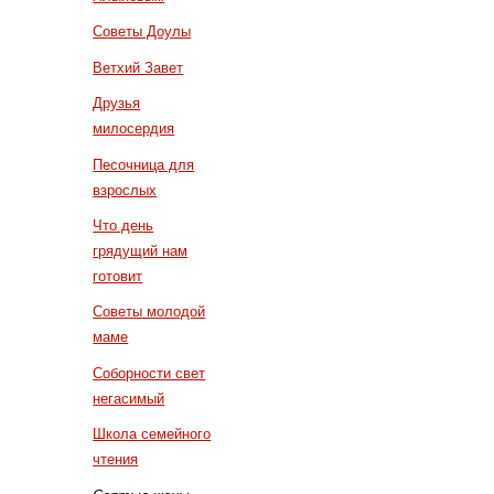
Советы Доулы
Ветхий Завет
Друзья
милосердия
Песочница для
взрослых
Что день
грядущий нам
готовит
Советы молодой
маме
Соборности свет
негасимый
Школа семейного
чтения