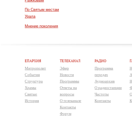
Рыжковым
По Святым местам
Урала
Мнение поколения
ЕПАРХИЯ
ТЕЛЕКАНАЛ
РАДИО
Г
Митрополит
Эфир
Программа
Н
События
Новости
передач
А
Структура
Программы
Аудиоархив
Н
Храмы
Ответы на
О радиостанции
Ф
Святые
вопросы
Частоты
О
История
О телеканале
Контакты
К
Контакты
Форум