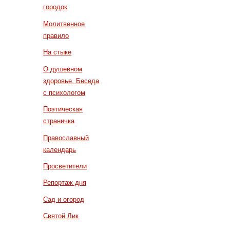
городок
Молитвенное
правило
На стыке
О душевном
здоровье. Беседа
с психологом
Поэтическая
страничка
Православный
календарь
Просветители
Репортаж дня
Сад и огород
Святой Лик