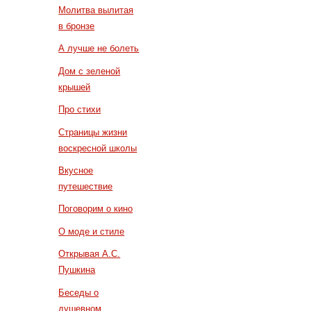
Молитва вылитая
в бронзе
А лучше не болеть
Дом с зеленой
крышей
Про стихи
Страницы жизни
воскресной школы
Вкусное
путешествие
Поговорим о кино
О моде и стиле
Открывая А.С.
Пушкина
Беседы о
душевном