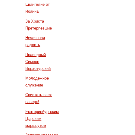
Евангелие от
Иоанна
За Христа
Претерпевшие
Нечаянная
радость
Праведный
Симеон
Верхотурский
Молодежное
служение
Свистать всех
наверх!
Екатеринбургским
Царским
маршрутом