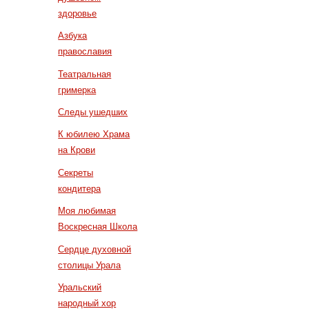
здоровье
Азбука
православия
Театральная
гримерка
Следы ушедших
К юбилею Храма
на Крови
Секреты
кондитера
Моя любимая
Воскресная Школа
Сердце духовной
столицы Урала
Уральский
народный хор