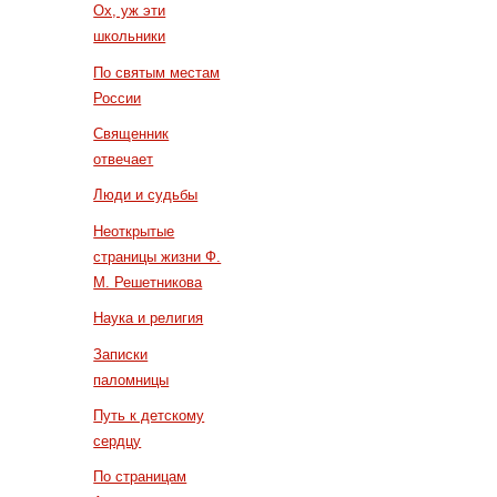
Ох, уж эти
школьники
По святым местам
России
Священник
отвечает
Люди и судьбы
Неоткрытые
страницы жизни Ф.
М. Решетникова
Наука и религия
Записки
паломницы
Путь к детскому
сердцу
По страницам