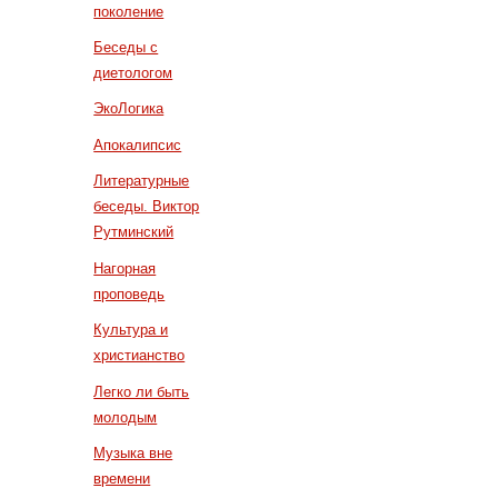
поколение
Беседы с
диетологом
ЭкоЛогика
Апокалипсис
Литературные
беседы. Виктор
Рутминский
Нагорная
проповедь
Культура и
христианство
Легко ли быть
молодым
Музыка вне
времени