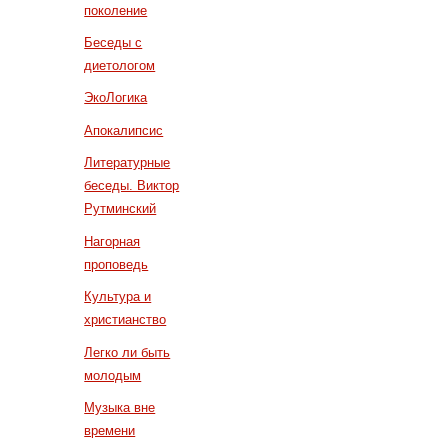
поколение
Беседы с
диетологом
ЭкоЛогика
Апокалипсис
Литературные
беседы. Виктор
Рутминский
Нагорная
проповедь
Культура и
христианство
Легко ли быть
молодым
Музыка вне
времени