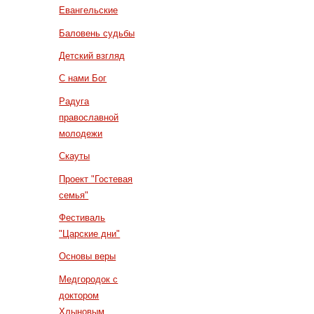
Евангельские
Баловень судьбы
Детский взгляд
С нами Бог
Радуга
православной
молодежи
Скауты
Проект "Гостевая
семья"
Фестиваль
"Царские дни"
Основы веры
Медгородок с
доктором
Хлыновым