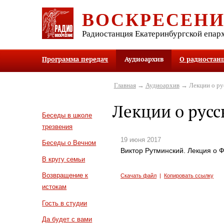
ВОСКРЕСЕН
Радиостанция Екатеринбургской епар
Программа передач
Аудиоархив
О радиостан
Главная
→
Аудиоархив
→ Лекции о ру
Лекции о русс
Беседы в школе
трезвения
19 июня 2017
Беседы о Вечном
Виктор Рутминский. Лекция о Ф
В кругу семьи
Возвращение к
Скачать файл
|
Копировать ссылку
истокам
Гость в студии
Да будет с вами