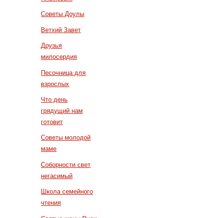
Советы Доулы
Ветхий Завет
Друзья
милосердия
Песочница для
взрослых
Что день
грядущий нам
готовит
Советы молодой
маме
Соборности свет
негасимый
Школа семейного
чтения