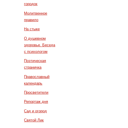
городок
Молитвенное
правило
На стыке
О душевном
здоровье. Беседа
с психологом
Поэтическая
страничка
Православный
календарь
Просветители
Репортаж дня
Сад и огород
Святой Лик