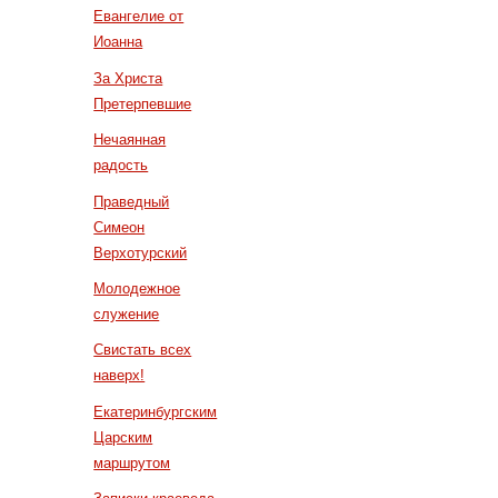
Евангелие от
Иоанна
За Христа
Претерпевшие
Нечаянная
радость
Праведный
Симеон
Верхотурский
Молодежное
служение
Свистать всех
наверх!
Екатеринбургским
Царским
маршрутом