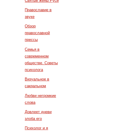
Святые жены Руси
Православие в
звуке
Обзор
православной
прессы
Семья в
современном
обществе. Советы
психолога
Визуальное в
сакральном
Любви негромкие
слова
Довлеет дневи
злоба его
Психолог и я