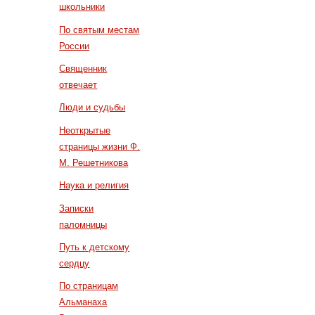
школьники
По святым местам
России
Священник
отвечает
Люди и судьбы
Неоткрытые
страницы жизни Ф.
М. Решетникова
Наука и религия
Записки
паломницы
Путь к детскому
сердцу
По страницам
Альманаха