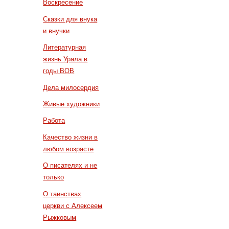
Воскресение
Сказки для внука
и внучки
Литературная
жизнь Урала в
годы ВОВ
Дела милосердия
Живые художники
Работа
Качество жизни в
любом возрасте
О писателях и не
только
О таинствах
церкви с Алексеем
Рыжковым