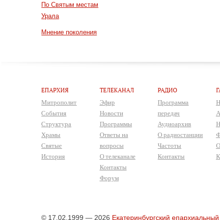
По Святым местам
Урала
Мнение поколения
ЕПАРХИЯ
ТЕЛЕКАНАЛ
РАДИО
Г
Митрополит
Эфир
Программа
Н
События
Новости
передач
А
Структура
Программы
Аудиоархив
Н
Храмы
Ответы на
О радиостанции
Ф
Святые
вопросы
Частоты
О
История
О телеканале
Контакты
К
Контакты
Форум
© 17.02.1999 — 2026
Екатеринбургский епархиальный