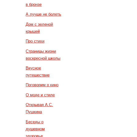
в бронзе
А лучше не болеть
Дом с зеленой
крышей
Про стихи
Страницы жизни
воскресной школы
Вкусное
путешествие
Поговорим о кино
О моде и стиле
Открывая А.С.
Пушкина
Беседы о
душевном
здоровье