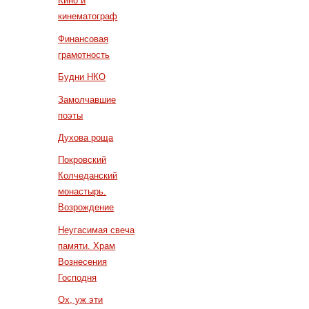
Кино и
кинематограф
Финансовая
грамотность
Будни НКО
Замолчавшие
поэты
Духова роща
Покровский
Колчеданский
монастырь.
Возрождение
Неугасимая свеча
памяти. Храм
Вознесения
Господня
Ох, уж эти