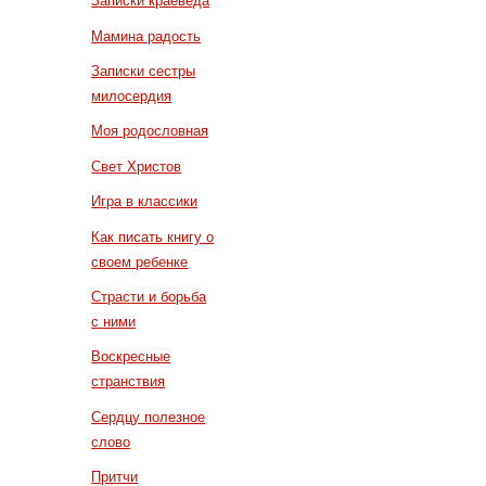
Записки краеведа
Мамина радость
Записки сестры
милосердия
Моя родословная
Свет Христов
Игра в классики
Как писать книгу о
своем ребенке
Страсти и борьба
с ними
Воскресные
странствия
Сердцу полезное
слово
Притчи