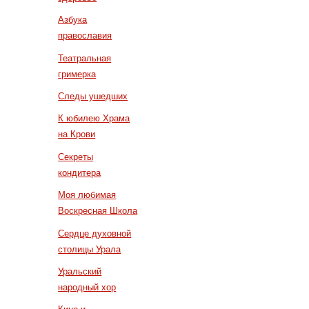
Азбука
православия
Театральная
гримерка
Следы ушедших
К юбилею Храма
на Крови
Секреты
кондитера
Моя любимая
Воскресная Школа
Сердце духовной
столицы Урала
Уральский
народный хор