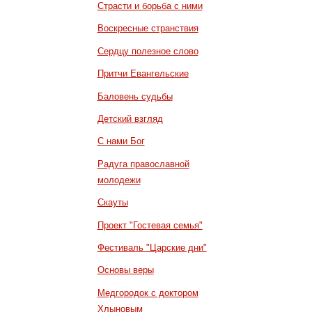
Страсти и борьба с ними
Воскресные странствия
Сердцу полезное слово
Притчи Евангельские
Баловень судьбы
Детский взгляд
С нами Бог
Радуга православной
молодежи
Скауты
Проект "Гостевая семья"
Фестиваль "Царские дни"
Основы веры
Медгородок с доктором
Хлыновым