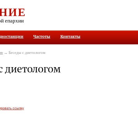
НИЕ
ой епархии
диостанции
Частоты
Контакты
ив
→ Беседы с диетологом
с диетологом
ировать ссылку