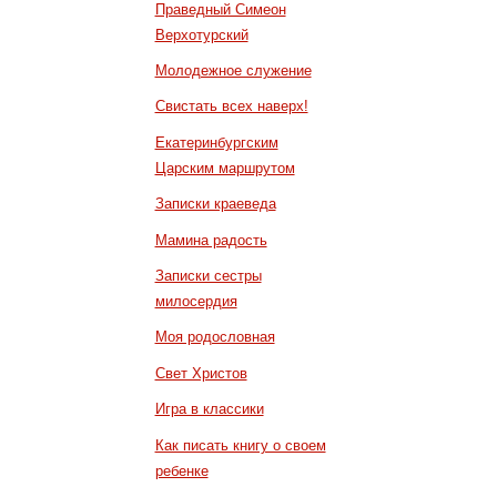
Праведный Симеон
Верхотурский
Молодежное служение
Свистать всех наверх!
Екатеринбургским
Царским маршрутом
Записки краеведа
Мамина радость
Записки сестры
милосердия
Моя родословная
Свет Христов
Игра в классики
Как писать книгу о своем
ребенке