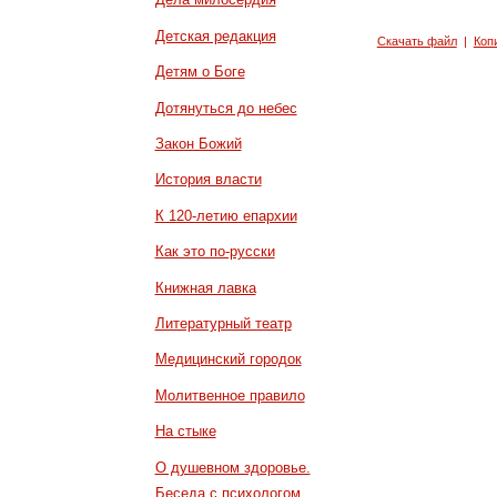
Детская редакция
Скачать файл
|
Коп
Детям о Боге
Дотянуться до небес
Закон Божий
История власти
К 120-летию епархии
Как это по-русски
Книжная лавка
Литературный театр
Медицинский городок
Молитвенное правило
На стыке
О душевном здоровье.
Беседа с психологом