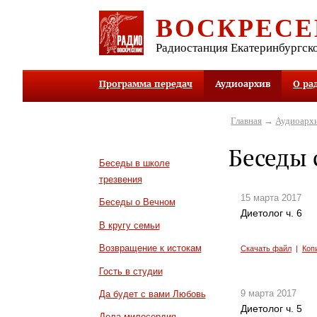
ВОСКРЕСЕ
Радиостанция Екатеринбургск
Программа передач
Аудиоархив
О ра
Главная
→
Аудиоарх
Беседы 
Беседы в школе
трезвения
15 марта 2017
Беседы о Вечном
Диетолог ч. 6
В кругу семьи
Возвращение к истокам
Скачать файл
|
Коп
Гость в студии
9 марта 2017
Да будет с вами Любовь
Диетолог ч. 5
Дела милосердия