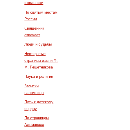
школьники
По святым местам
России
Священник
отвечает
Люди и судьбы
Неоткрытые
страницы жизни Ф.
М. Решетникова
Наука и религия
Записки
паломницы
Путь к детскому
сердцу
По страницам
Альманаха