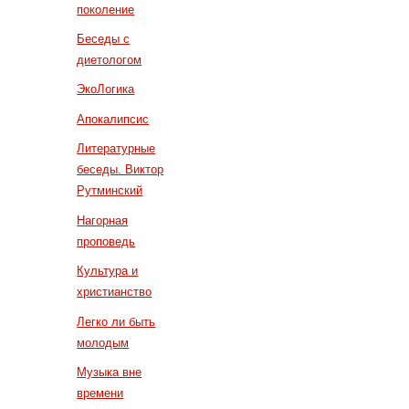
поколение
Беседы с
диетологом
ЭкоЛогика
Апокалипсис
Литературные
беседы. Виктор
Рутминский
Нагорная
проповедь
Культура и
христианство
Легко ли быть
молодым
Музыка вне
времени