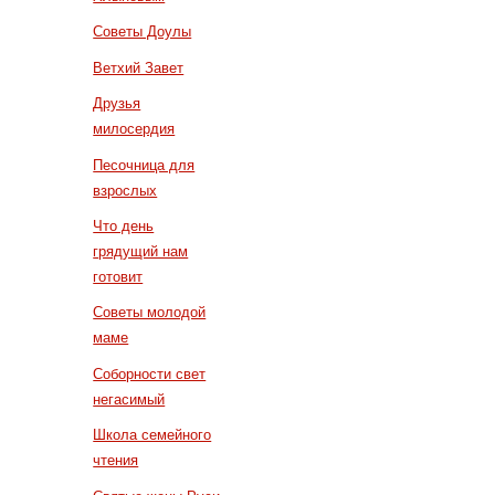
Советы Доулы
Ветхий Завет
Друзья
милосердия
Песочница для
взрослых
Что день
грядущий нам
готовит
Советы молодой
маме
Соборности свет
негасимый
Школа семейного
чтения