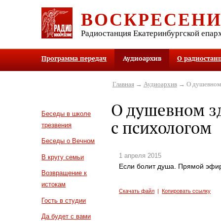
ВОСКРЕСЕН
Радиостанция Екатеринбургской епар
Программа передач
Аудиоархив
О радиостан
Главная
→
Аудиоархив
→ О душевном з
О душевном зд
Беседы в школе
с психологом
трезвения
Беседы о Вечном
1 апреля 2015
В кругу семьи
Если болит душа. Прямой эфир
Возвращение к
истокам
Скачать файл
|
Копировать ссылку
Гость в студии
Да будет с вами