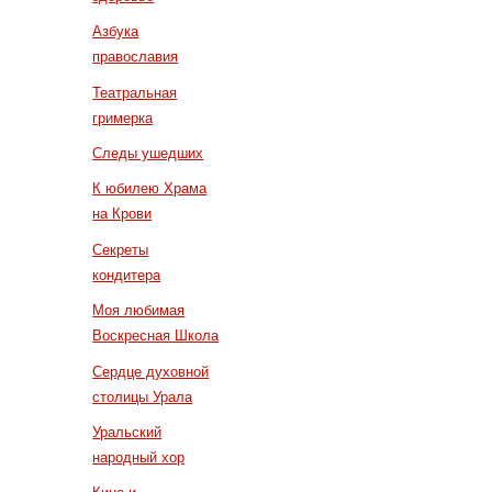
Азбука
православия
Театральная
гримерка
Следы ушедших
К юбилею Храма
на Крови
Секреты
кондитера
Моя любимая
Воскресная Школа
Сердце духовной
столицы Урала
Уральский
народный хор