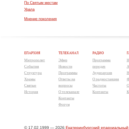
По Святым местам
Урала
Мнение поколения
ЕПАРХИЯ
ТЕЛЕКАНАЛ
РАДИО
Г
Митрополит
Эфир
Программа
Н
События
Новости
передач
А
Структура
Программы
Аудиоархив
Н
Храмы
Ответы на
О радиостанции
Ф
Святые
вопросы
Частоты
О
История
О телеканале
Контакты
К
Контакты
Форум
© 17.02.1999 — 2026
Екатеринбургский епархиальный