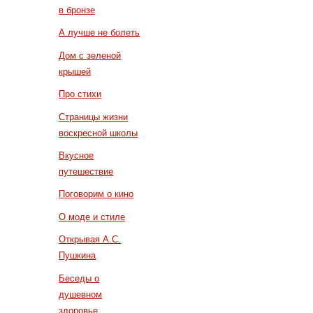
в бронзе
А лучше не болеть
Дом с зеленой
крышей
Про стихи
Страницы жизни
воскресной школы
Вкусное
путешествие
Поговорим о кино
О моде и стиле
Открывая А.С.
Пушкина
Беседы о
душевном
здоровье