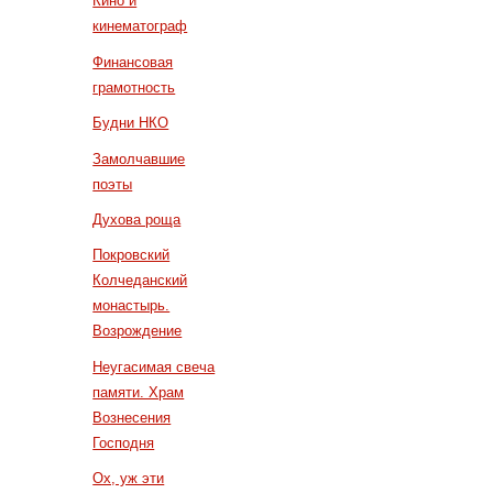
Кино и
кинематограф
Финансовая
грамотность
Будни НКО
Замолчавшие
поэты
Духова роща
Покровский
Колчеданский
монастырь.
Возрождение
Неугасимая свеча
памяти. Храм
Вознесения
Господня
Ох, уж эти