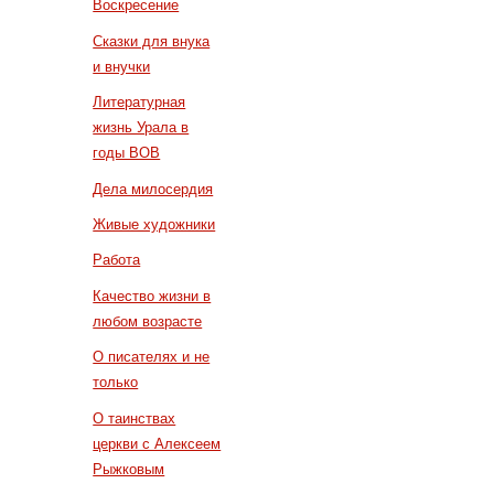
Воскресение
Сказки для внука
и внучки
Литературная
жизнь Урала в
годы ВОВ
Дела милосердия
Живые художники
Работа
Качество жизни в
любом возрасте
О писателях и не
только
О таинствах
церкви с Алексеем
Рыжковым