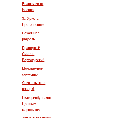
Евангелие от
Иоанна
За Христа
Претерпевшие
Нечаянная
радость
Праведный
Симеон
Верхотурский
Молодежное
служение
Свистать всех
наверх!
Екатеринбургским
Царским
маршрутом