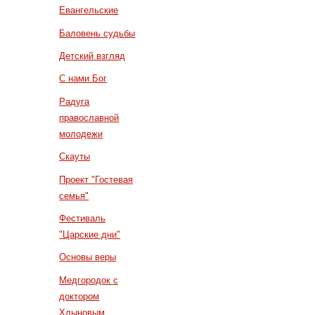
Евангельские
Баловень судьбы
Детский взгляд
С нами Бог
Радуга
православной
молодежи
Скауты
Проект "Гостевая
семья"
Фестиваль
"Царские дни"
Основы веры
Медгородок с
доктором
Хлыновым