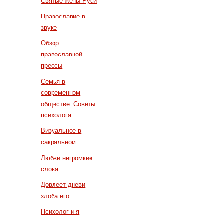
Святые жены Руси
Православие в
звуке
Обзор
православной
прессы
Семья в
современном
обществе. Советы
психолога
Визуальное в
сакральном
Любви негромкие
слова
Довлеет дневи
злоба его
Психолог и я