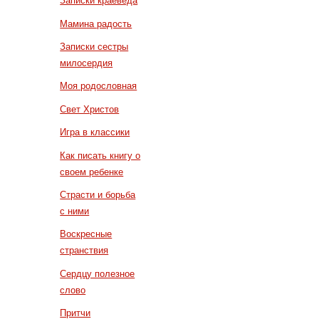
Записки краеведа
Мамина радость
Записки сестры
милосердия
Моя родословная
Свет Христов
Игра в классики
Как писать книгу о
своем ребенке
Страсти и борьба
с ними
Воскресные
странствия
Сердцу полезное
слово
Притчи