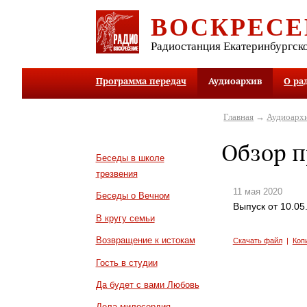
ВОСКРЕСЕ
Радиостанция Екатеринбургск
Программа передач
Аудиоархив
О ра
Главная
→
Аудиоарх
Обзор п
Беседы в школе
трезвения
11 мая 2020
Беседы о Вечном
Выпуск от 10.05
В кругу семьи
Возвращение к истокам
Скачать файл
|
Коп
Гость в студии
Да будет с вами Любовь
Дела милосердия