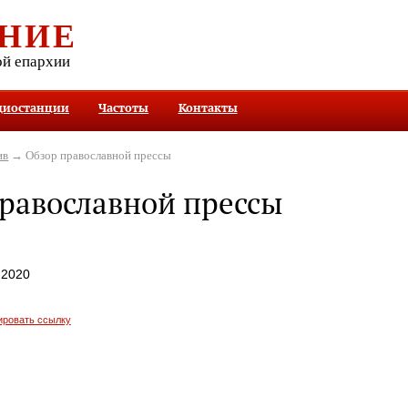
НИЕ
ой епархии
диостанции
Частоты
Контакты
ив
→ Обзор православной прессы
равославной прессы
.2020
ировать ссылку