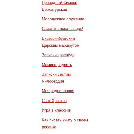
Праведный Симеон
Верхотурский
Молодежное служение
Свистать всех наверх!
Екатеринбургским
Царским маршрутом
Записки краеведа
Мамина радость
Записки сестры
милосердия
Моя родословная
Свет Христов
Игра в классики
Как писать книгу о своем
ребенке