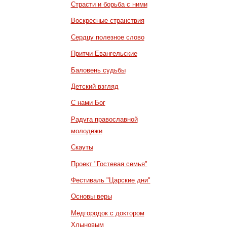
Страсти и борьба с ними
Воскресные странствия
Сердцу полезное слово
Притчи Евангельские
Баловень судьбы
Детский взгляд
С нами Бог
Радуга православной
молодежи
Скауты
Проект "Гостевая семья"
Фестиваль "Царские дни"
Основы веры
Медгородок с доктором
Хлыновым