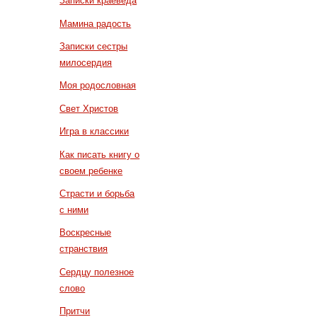
Записки краеведа
Мамина радость
Записки сестры
милосердия
Моя родословная
Свет Христов
Игра в классики
Как писать книгу о
своем ребенке
Страсти и борьба
с ними
Воскресные
странствия
Сердцу полезное
слово
Притчи