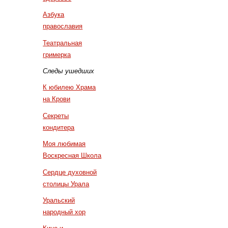
Азбука
православия
Театральная
гримерка
Следы ушедших
К юбилею Храма
на Крови
Секреты
кондитера
Моя любимая
Воскресная Школа
Сердце духовной
столицы Урала
Уральский
народный хор