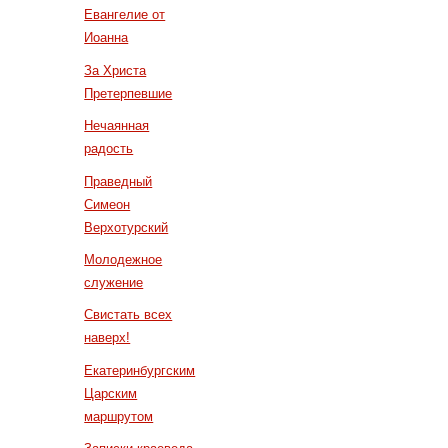
Евангелие от
Иоанна
За Христа
Претерпевшие
Нечаянная
радость
Праведный
Симеон
Верхотурский
Молодежное
служение
Свистать всех
наверх!
Екатеринбургским
Царским
маршрутом