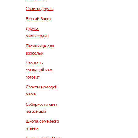
Советы Доулы
Ветхий Завет
Друзья
милосердия
Песочница для
взрослых
Что день
грядущий нам
готовит
Советы молодой
маме
Соборности свет
негасимый
Школа семейного
чтения