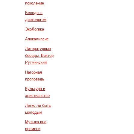
поколение
Беседы с
диетологом
ЭкоЛогика
Апокалипсис
Литературные
беседы. Виктор
Рутминский
Нагорная
проповедь
Культура и
христианство
Легко ли быть
молодым
Музыка вне
времени