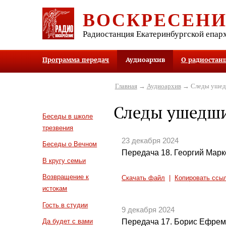
ВОСКРЕСЕН
Радиостанция Екатеринбургской епар
Программа передач
Аудиоархив
О радиостан
Главная
→
Аудиоархив
→ Следы уше
Следы ушедш
Беседы в школе
трезвения
23 декабря 2024
Беседы о Вечном
Передача 18. Георгий Марк
В кругу семьи
Возвращение к
Скачать файл
|
Копировать ссы
истокам
Гость в студии
9 декабря 2024
Передача 17. Борис Ефре
Да будет с вами