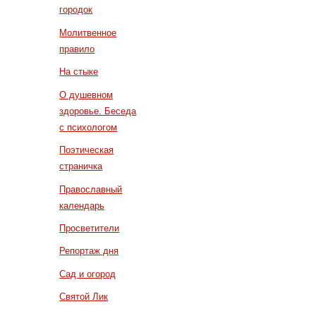
городок
Молитвенное
правило
На стыке
О душевном
здоровье. Беседа
с психологом
Поэтическая
страничка
Православный
календарь
Просветители
Репортаж дня
Сад и огород
Святой Лик