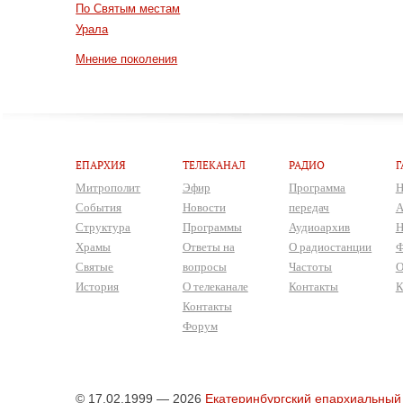
По Святым местам
Урала
Мнение поколения
ЕПАРХИЯ
ТЕЛЕКАНАЛ
РАДИО
Г
Митрополит
Эфир
Программа
Н
События
Новости
передач
А
Структура
Программы
Аудиоархив
Н
Храмы
Ответы на
О радиостанции
Ф
Святые
вопросы
Частоты
О
История
О телеканале
Контакты
К
Контакты
Форум
© 17.02.1999 — 2026
Екатеринбургский епархиальный