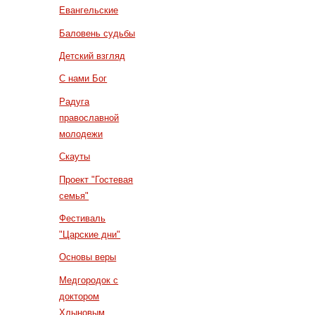
Евангельские
Баловень судьбы
Детский взгляд
С нами Бог
Радуга
православной
молодежи
Скауты
Проект "Гостевая
семья"
Фестиваль
"Царские дни"
Основы веры
Медгородок с
доктором
Хлыновым