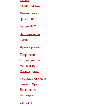
Кино и
кинематограф
Финансовая
грамотность
Будни НКО
Замолчавшие
поэты
Духова роща
Покровский
Колчеданский
монастырь.
Возрождение
Неугасимая свеча
памяти. Храм
Вознесения
Господня
Ох, уж эти