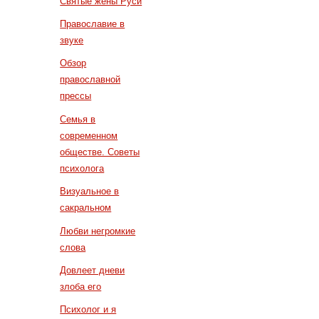
Святые жены Руси
Православие в
звуке
Обзор
православной
прессы
Семья в
современном
обществе. Советы
психолога
Визуальное в
сакральном
Любви негромкие
слова
Довлеет дневи
злоба его
Психолог и я