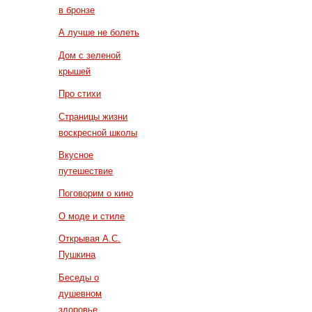
в бронзе
А лучше не болеть
Дом с зеленой
крышей
Про стихи
Страницы жизни
воскресной школы
Вкусное
путешествие
Поговорим о кино
О моде и стиле
Открывая А.С.
Пушкина
Беседы о
душевном
здоровье