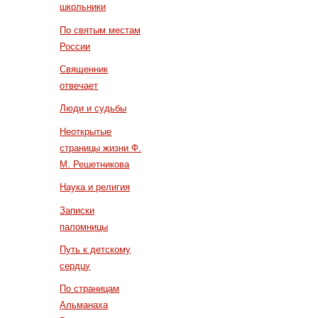
школьники
По святым местам
России
Священник
отвечает
Люди и судьбы
Неоткрытые
страницы жизни Ф.
М. Решетникова
Наука и религия
Записки
паломницы
Путь к детскому
сердцу
По страницам
Альманаха