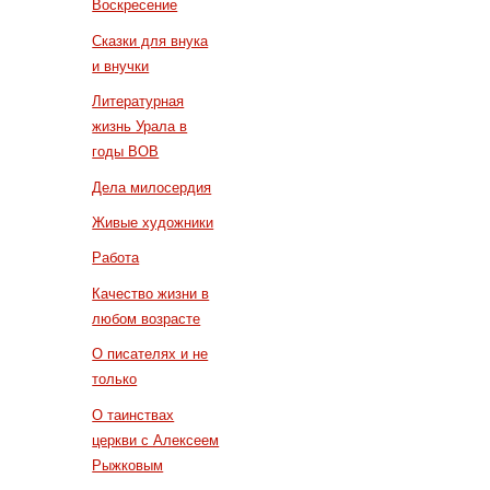
Воскресение
Сказки для внука
и внучки
Литературная
жизнь Урала в
годы ВОВ
Дела милосердия
Живые художники
Работа
Качество жизни в
любом возрасте
О писателях и не
только
О таинствах
церкви с Алексеем
Рыжковым