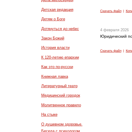
Детская редакция
Скачать файл
|
Коп
Детям о Боге
Дотянуться до небес
4 февраля 2026
Юридический по
Закон Божий
История власти
Скачать файл
|
Коп
К 120-летию епархии
Как это по-русски
Книжная лавка
Литературный театр
Медицинский городок
Молитвенное правило
На стыке
О душевном здоровье.
Беседа с психологом