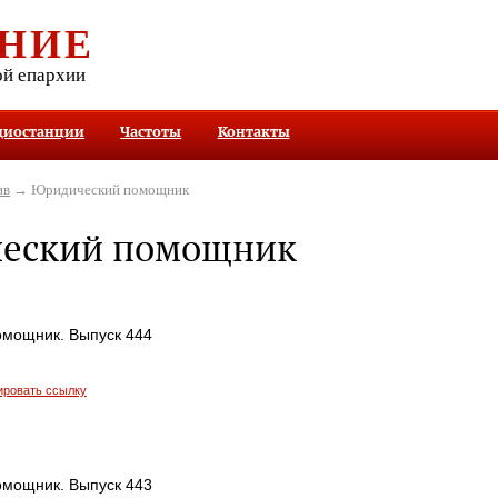
НИЕ
ой епархии
диостанции
Частоты
Контакты
ив
→ Юридический помощник
еский помощник
мощник. Выпуск 444
ировать ссылку
мощник. Выпуск 443