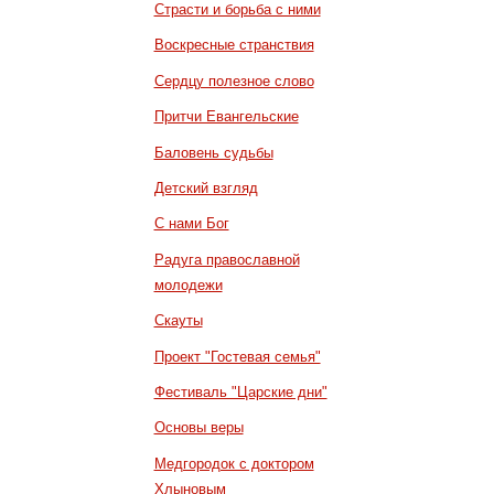
Страсти и борьба с ними
Воскресные странствия
Сердцу полезное слово
Притчи Евангельские
Баловень судьбы
Детский взгляд
С нами Бог
Радуга православной
молодежи
Скауты
Проект "Гостевая семья"
Фестиваль "Царские дни"
Основы веры
Медгородок с доктором
Хлыновым