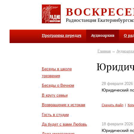
ВОСКРЕСЕ
Радиостанция Екатеринбургск
Программа передач
Аудиоархив
О ра
Главная
→
Аудиоарх
Юридич
Беседы в школе
трезвения
28 февраля 2026
Беседы о Вечном
Юридический по
В кругу семьи
Возвращение к истокам
Скачать файл
|
Коп
Гость в студии
18 февраля 2026
Да будет с вами Любовь
Юридический по
Дела милосердия