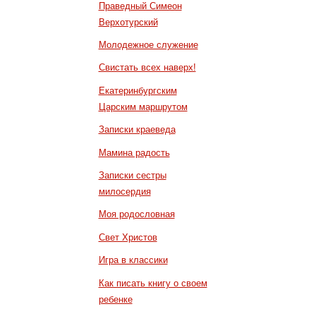
Праведный Симеон
Верхотурский
Молодежное служение
Свистать всех наверх!
Екатеринбургским
Царским маршрутом
Записки краеведа
Мамина радость
Записки сестры
милосердия
Моя родословная
Свет Христов
Игра в классики
Как писать книгу о своем
ребенке