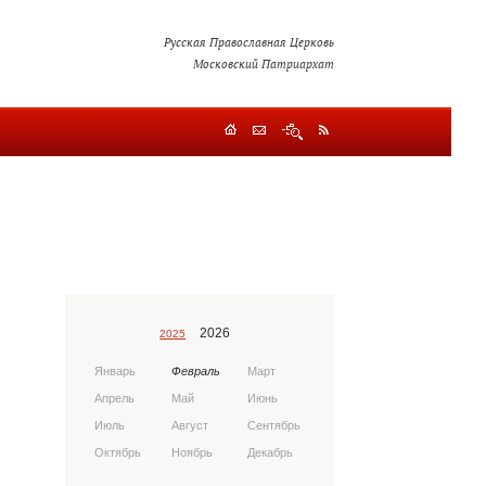
Русская Православная Церковь
Московский Патриархат
2026
2025
Январь
Февраль
Март
Апрель
Май
Июнь
Июль
Август
Сентябрь
Октябрь
Ноябрь
Декабрь