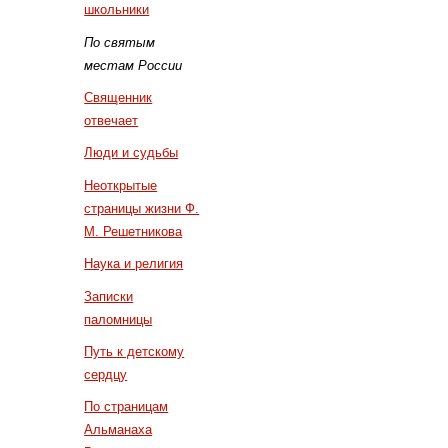
школьники
По святым
местам России
Священник
отвечает
Люди и судьбы
Неоткрытые
страницы жизни Ф.
М. Решетникова
Наука и религия
Записки
паломницы
Путь к детскому
сердцу
По страницам
Альманаха