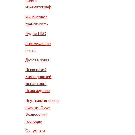
Кино и
кинематограф
Финансовая
грамотность
Будни НКО
Замолчавшие
поэты
Духова роща
Покровский
Колчеданский
монастырь.
Возрождение
Неугасимая свеча
памяти. Храм
Вознесения
Господня
Ох, уж эти