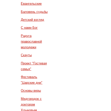
Евангельские
Баловень судьбы
Детский взгляд
С нами Бог
Радуга
православной
молодежи
Скауты
Проект "Гостевая
семья"
Фестиваль
"Царские дни"
Основы веры
Медгородок с
доктором
Хлыновым