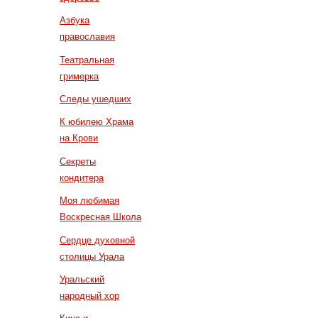
Азбука
православия
Театральная
гримерка
Следы ушедших
К юбилею Храма
на Крови
Секреты
кондитера
Моя любимая
Воскресная Школа
Сердце духовной
столицы Урала
Уральский
народный хор