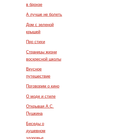
в бронзе
А лучше не болеть
Дом с зеленой
крышей
Про стихи
Страницы жизни
воскресной школы
Вкусное
путешествие
Поговорим о кино
О моде и стиле
Открывая А.С.
Пушкина
Беседы о
душевном
здоровье