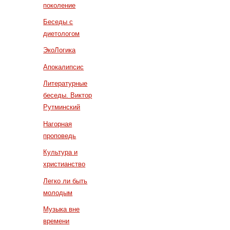
поколение
Беседы с
диетологом
ЭкоЛогика
Апокалипсис
Литературные
беседы. Виктор
Рутминский
Нагорная
проповедь
Культура и
христианство
Легко ли быть
молодым
Музыка вне
времени