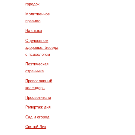
городок
Молитвенное
правило
На стыке
О душевном
здоровье. Беседа
с психологом
Поэтическая
страничка
Православный
календарь
Просветители
Репортаж дня
Сад и огород
Святой Лик