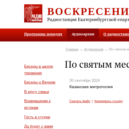
ВОСКРЕСЕН
Радиостанция Екатеринбургской епар
Программа передач
Аудиоархив
О радиостан
Главная
→
Аудиоархив
→ По святым м
По святым ме
Беседы в школе
трезвения
30 сентября 2024
Беседы о Вечном
Казанская митрополия
В кругу семьи
Возвращение к
Скачать файл
|
Копировать ссылку
истокам
Гость в студии
Да будет с вами