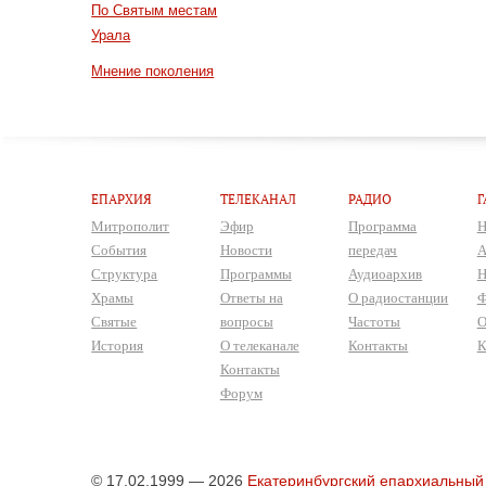
По Святым местам
Урала
Мнение поколения
ЕПАРХИЯ
ТЕЛЕКАНАЛ
РАДИО
Г
Митрополит
Эфир
Программа
Н
События
Новости
передач
А
Структура
Программы
Аудиоархив
Н
Храмы
Ответы на
О радиостанции
Ф
Святые
вопросы
Частоты
О
История
О телеканале
Контакты
К
Контакты
Форум
© 17.02.1999 — 2026
Екатеринбургский епархиальный