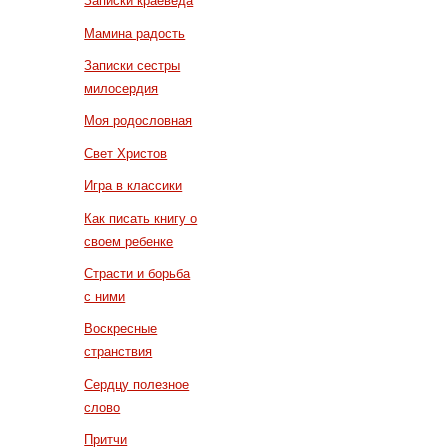
Записки краеведа
Мамина радость
Записки сестры
милосердия
Моя родословная
Свет Христов
Игра в классики
Как писать книгу о
своем ребенке
Страсти и борьба
с ними
Воскресные
странствия
Сердцу полезное
слово
Притчи