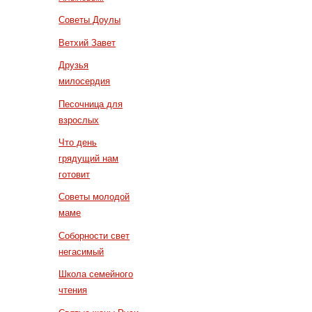
Советы Доулы
Ветхий Завет
Друзья
милосердия
Песочница для
взрослых
Что день
грядущий нам
готовит
Советы молодой
маме
Соборности свет
негасимый
Школа семейного
чтения