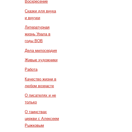
Воскресение
Сказки для внука
и внучки
Литературная
жизнь Урала в
годы ВОВ
Дела милосердия
Живые художники
Работа
Качество жизни в
любом возрасте
О писателях и не
только
О таинствах
церкви с Алексеем
Рыжковым