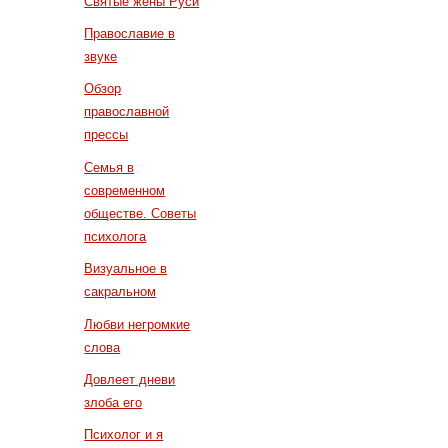
Святые жены Руси
Православие в
звуке
Обзор
православной
прессы
Семья в
современном
обществе. Советы
психолога
Визуальное в
сакральном
Любви негромкие
слова
Довлеет дневи
злоба его
Психолог и я