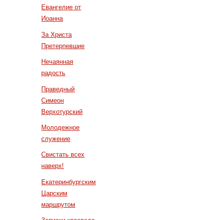
Евангелие от
Иоанна
За Христа
Претерпевшие
Нечаянная
радость
Праведный
Симеон
Верхотурский
Молодежное
служение
Свистать всех
наверх!
Екатеринбургским
Царским
маршрутом