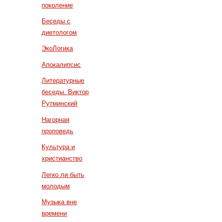
поколение
Беседы с
диетологом
ЭкоЛогика
Апокалипсис
Литературные
беседы. Виктор
Рутминский
Нагорная
проповедь
Культура и
христианство
Легко ли быть
молодым
Музыка вне
времени