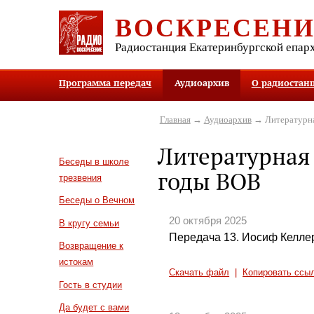
ВОСКРЕСЕН
Радиостанция Екатеринбургской епар
Программа передач
Аудиоархив
О радиостан
Главная
→
Аудиоархив
→ Литературна
Литературная 
Беседы в школе
годы ВОВ
трезвения
Беседы о Вечном
20 октября 2025
В кругу семьи
Передача 13. Иосиф Келле
Возвращение к
истокам
Скачать файл
|
Копировать ссы
Гость в студии
Да будет с вами