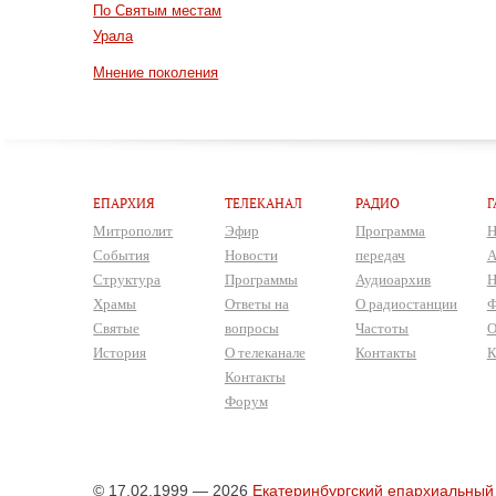
По Святым местам
Урала
Мнение поколения
ЕПАРХИЯ
ТЕЛЕКАНАЛ
РАДИО
Г
Митрополит
Эфир
Программа
Н
События
Новости
передач
А
Структура
Программы
Аудиоархив
Н
Храмы
Ответы на
О радиостанции
Ф
Святые
вопросы
Частоты
О
История
О телеканале
Контакты
К
Контакты
Форум
© 17.02.1999 — 2026
Екатеринбургский епархиальный