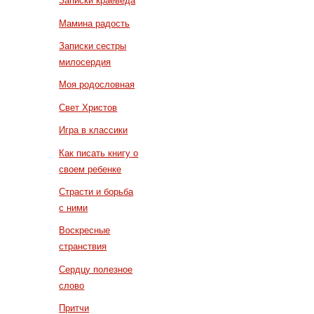
Записки краеведа
Мамина радость
Записки сестры
милосердия
Моя родословная
Свет Христов
Игра в классики
Как писать книгу о
своем ребенке
Страсти и борьба
с ними
Воскресные
странствия
Сердцу полезное
слово
Притчи