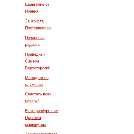
Евангелие от
Иоанна
За Христа
Претерпевшие
Нечаянная
радость
Праведный
Симеон
Верхотурский
Молодежное
служение
Свистать всех
наверх!
Екатеринбургским
Царским
маршрутом