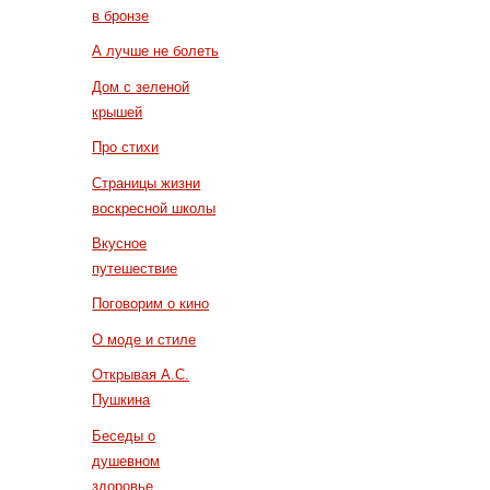
в бронзе
А лучше не болеть
Дом с зеленой
крышей
Про стихи
Страницы жизни
воскресной школы
Вкусное
путешествие
Поговорим о кино
О моде и стиле
Открывая А.С.
Пушкина
Беседы о
душевном
здоровье