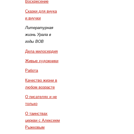
Воскресение
Сказки для внука
и внучки
Литературная
жизнь Урала в
годы ВОВ
Дела милосердия
Живые художники
Работа
Качество жизни в
любом возрасте
О писателях и не
только
О таинствах
церкви с Алексеем
Рыжковым