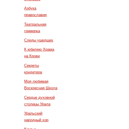
Азбука
православия
Театральная
гримерка
Следы ушедших
К юбилею Храма
на Крови
Секреты
кондитера
Моя любимая
Воскресная Школа
Сердце духовной
столицы Урала
Уральский
народный хор