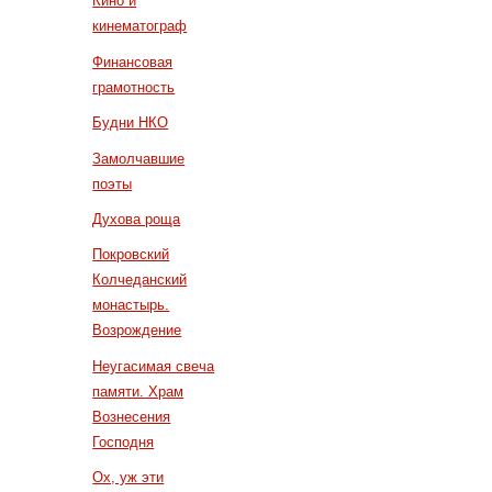
Кино и
кинематограф
Финансовая
грамотность
Будни НКО
Замолчавшие
поэты
Духова роща
Покровский
Колчеданский
монастырь.
Возрождение
Неугасимая свеча
памяти. Храм
Вознесения
Господня
Ох, уж эти