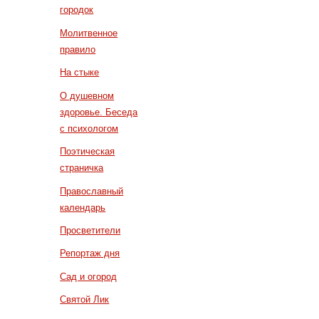
городок
Молитвенное
правило
На стыке
О душевном
здоровье. Беседа
с психологом
Поэтическая
страничка
Православный
календарь
Просветители
Репортаж дня
Сад и огород
Святой Лик