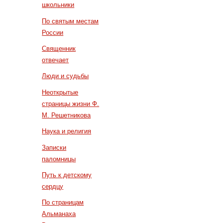
школьники
По святым местам
России
Священник
отвечает
Люди и судьбы
Неоткрытые
страницы жизни Ф.
М. Решетникова
Наука и религия
Записки
паломницы
Путь к детскому
сердцу
По страницам
Альманаха