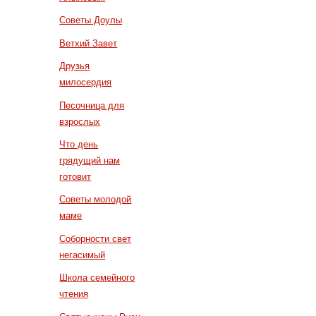
Советы Доулы
Ветхий Завет
Друзья
милосердия
Песочница для
взрослых
Что день
грядущий нам
готовит
Советы молодой
маме
Соборности свет
негасимый
Школа семейного
чтения