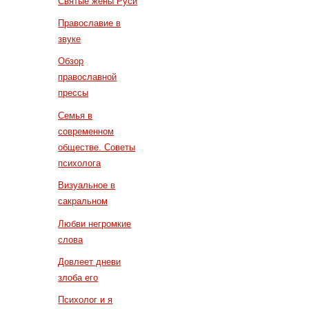
Святые жены Руси
Православие в
звуке
Обзор
православной
прессы
Семья в
современном
обществе. Советы
психолога
Визуальное в
сакральном
Любви негромкие
слова
Довлеет дневи
злоба его
Психолог и я