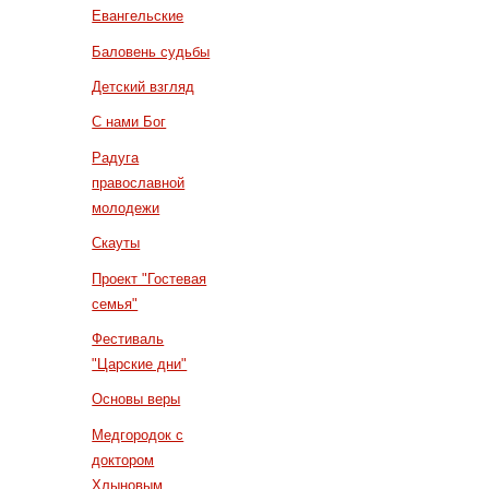
Евангельские
Баловень судьбы
Детский взгляд
С нами Бог
Радуга
православной
молодежи
Скауты
Проект "Гостевая
семья"
Фестиваль
"Царские дни"
Основы веры
Медгородок с
доктором
Хлыновым