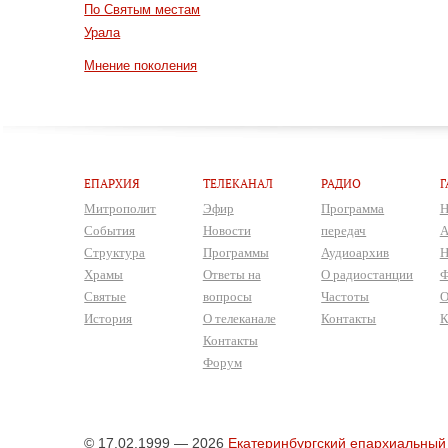
По Святым местам
Урала
Мнение поколения
ЕПАРХИЯ
ТЕЛЕКАНАЛ
РАДИО
Г
Митрополит
Эфир
Программа
Н
События
Новости
передач
А
Структура
Программы
Аудиоархив
Н
Храмы
Ответы на
О радиостанции
Ф
Святые
вопросы
Частоты
О
История
О телеканале
Контакты
К
Контакты
Форум
© 17.02.1999 — 2026
Екатеринбургский епархиальный