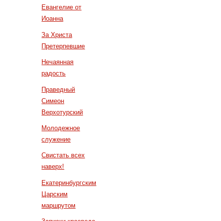
Евангелие от
Иоанна
За Христа
Претерпевшие
Нечаянная
радость
Праведный
Симеон
Верхотурский
Молодежное
служение
Свистать всех
наверх!
Екатеринбургским
Царским
маршрутом