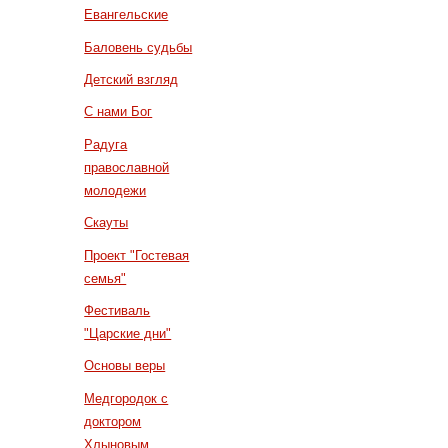
Евангельские
Баловень судьбы
Детский взгляд
С нами Бог
Радуга
православной
молодежи
Скауты
Проект "Гостевая
семья"
Фестиваль
"Царские дни"
Основы веры
Медгородок с
доктором
Хлыновым