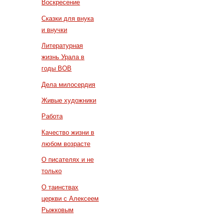
Воскресение
Сказки для внука
и внучки
Литературная
жизнь Урала в
годы ВОВ
Дела милосердия
Живые художники
Работа
Качество жизни в
любом возрасте
О писателях и не
только
О таинствах
церкви с Алексеем
Рыжковым