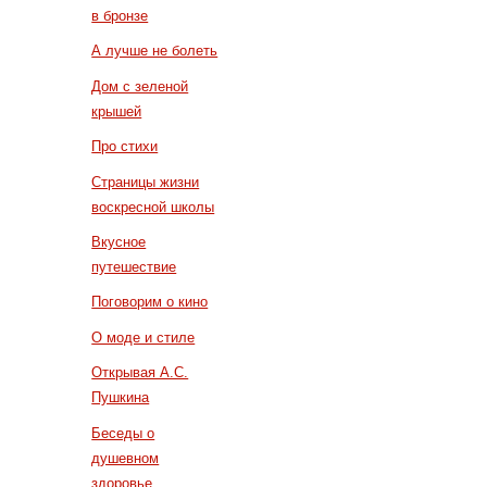
в бронзе
А лучше не болеть
Дом с зеленой
крышей
Про стихи
Страницы жизни
воскресной школы
Вкусное
путешествие
Поговорим о кино
О моде и стиле
Открывая А.С.
Пушкина
Беседы о
душевном
здоровье