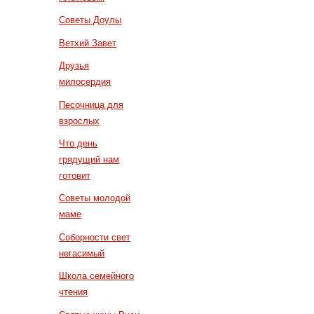
Советы Доулы
Ветхий Завет
Друзья
милосердия
Песочница для
взрослых
Что день
грядущий нам
готовит
Советы молодой
маме
Соборности свет
негасимый
Школа семейного
чтения