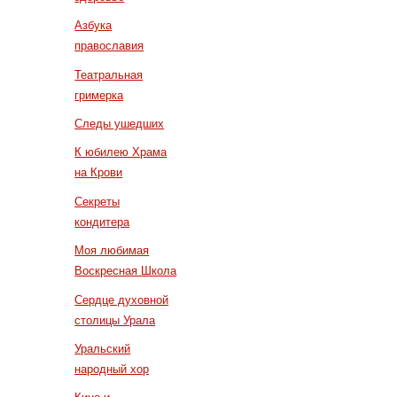
Азбука
православия
Театральная
гримерка
Следы ушедших
К юбилею Храма
на Крови
Секреты
кондитера
Моя любимая
Воскресная Школа
Сердце духовной
столицы Урала
Уральский
народный хор