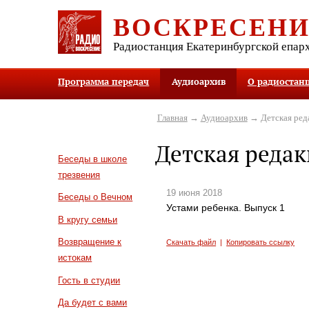
ВОСКРЕСЕН
Радиостанция Екатеринбургской епар
Программа передач
Аудиоархив
О радиостан
Главная
→
Аудиоархив
→ Детская ред
Детская реда
Беседы в школе
трезвения
19 июня 2018
Беседы о Вечном
Устами ребенка. Выпуск 1
В кругу семьи
Возвращение к
Скачать файл
|
Копировать ссылку
истокам
Гость в студии
Да будет с вами