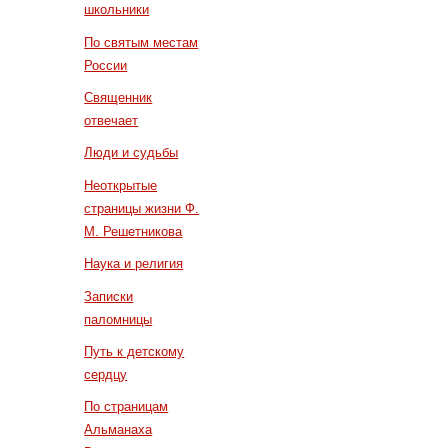
школьники
По святым местам
России
Священник
отвечает
Люди и судьбы
Неоткрытые
страницы жизни Ф.
М. Решетникова
Наука и религия
Записки
паломницы
Путь к детскому
сердцу
По страницам
Альманаха