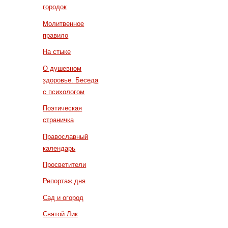
городок
Молитвенное
правило
На стыке
О душевном
здоровье. Беседа
с психологом
Поэтическая
страничка
Православный
календарь
Просветители
Репортаж дня
Сад и огород
Святой Лик