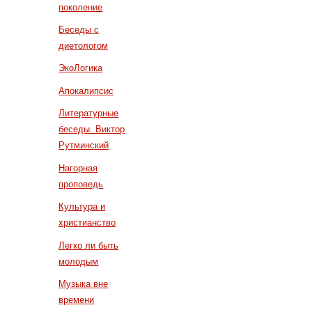
поколение
Беседы с
диетологом
ЭкоЛогика
Апокалипсис
Литературные
беседы. Виктор
Рутминский
Нагорная
проповедь
Культура и
христианство
Легко ли быть
молодым
Музыка вне
времени