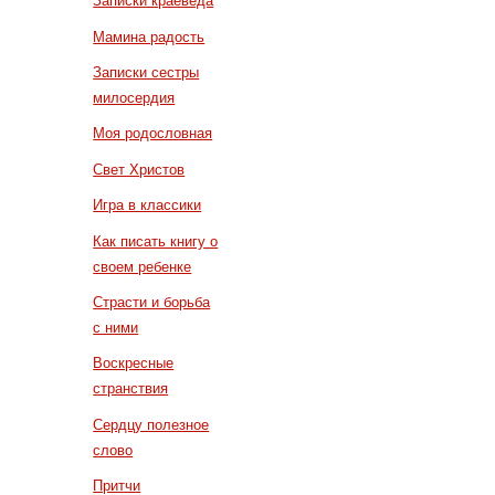
Записки краеведа
Мамина радость
Записки сестры
милосердия
Моя родословная
Свет Христов
Игра в классики
Как писать книгу о
своем ребенке
Страсти и борьба
с ними
Воскресные
странствия
Сердцу полезное
слово
Притчи