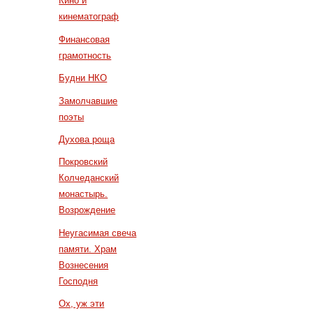
Кино и
кинематограф
Финансовая
грамотность
Будни НКО
Замолчавшие
поэты
Духова роща
Покровский
Колчеданский
монастырь.
Возрождение
Неугасимая свеча
памяти. Храм
Вознесения
Господня
Ох, уж эти