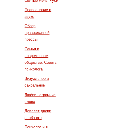
Святые жены Руси
Православие в
звуке
Обзор
православной
прессы
Семья в
современном
обществе. Советы
психолога
Визуальное в
сакральном
Любви негромкие
слова
Довлеет дневи
злоба его
Психолог и я