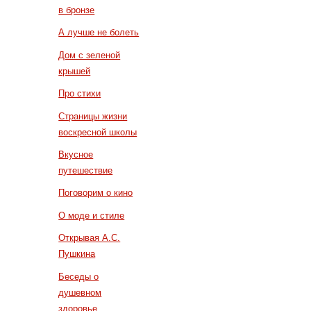
в бронзе
А лучше не болеть
Дом с зеленой
крышей
Про стихи
Страницы жизни
воскресной школы
Вкусное
путешествие
Поговорим о кино
О моде и стиле
Открывая А.С.
Пушкина
Беседы о
душевном
здоровье