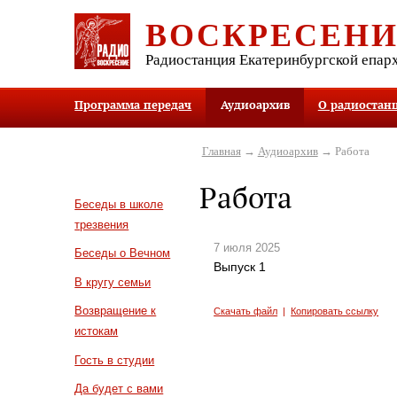
ВОСКРЕСЕН
Радиостанция Екатеринбургской епар
Программа передач
Аудиоархив
О радиостан
Главная
→
Аудиоархив
→ Работа
Работа
Беседы в школе
трезвения
7 июля 2025
Беседы о Вечном
Выпуск 1
В кругу семьи
Возвращение к
Скачать файл
|
Копировать ссылку
истокам
Гость в студии
Да будет с вами