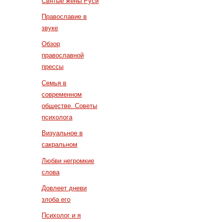
Святые жены Руси
Православие в
звуке
Обзор
православной
прессы
Семья в
современном
обществе. Советы
психолога
Визуальное в
сакральном
Любви негромкие
слова
Довлеет дневи
злоба его
Психолог и я