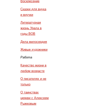
Воскресение
Сказки для внука
и внучки
Литературная
жизнь Урала в
годы ВОВ
Дела милосердия
Живые художники
Работа
Качество жизни в
любом возрасте
О писателях и не
только
О таинствах
церкви с Алексеем
Рыжковым