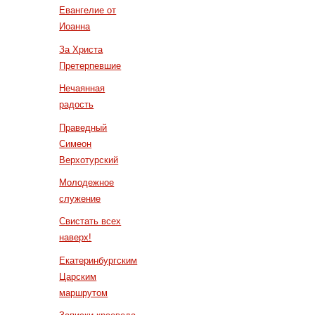
Евангелие от
Иоанна
За Христа
Претерпевшие
Нечаянная
радость
Праведный
Симеон
Верхотурский
Молодежное
служение
Свистать всех
наверх!
Екатеринбургским
Царским
маршрутом