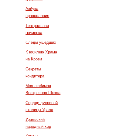
Азбука
православия
Театральная
гримерка
Следы ушедших
К юбилею Храма
на Крови
Секреты
кондитера
Моя любимая
Воскресная Школа
Сердце духовной
столицы Урала
Уральский
народный хор