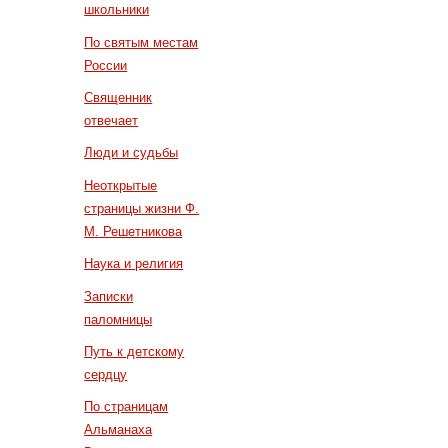
школьники
По святым местам
России
Священник
отвечает
Люди и судьбы
Неоткрытые
страницы жизни Ф.
М. Решетникова
Наука и религия
Записки
паломницы
Путь к детскому
сердцу
По страницам
Альманаха