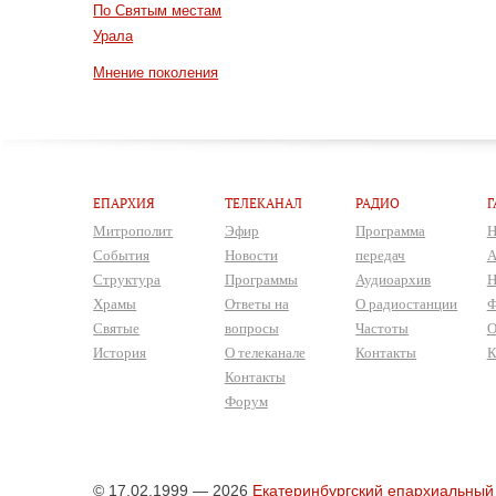
По Святым местам
Урала
Мнение поколения
ЕПАРХИЯ
ТЕЛЕКАНАЛ
РАДИО
Г
Митрополит
Эфир
Программа
Н
События
Новости
передач
А
Структура
Программы
Аудиоархив
Н
Храмы
Ответы на
О радиостанции
Ф
Святые
вопросы
Частоты
О
История
О телеканале
Контакты
К
Контакты
Форум
© 17.02.1999 — 2026
Екатеринбургский епархиальный