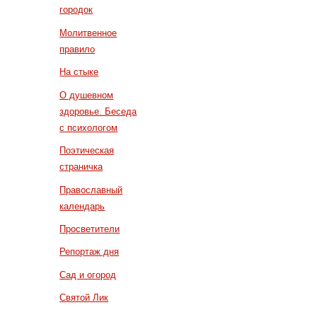
городок
Молитвенное
правило
На стыке
О душевном
здоровье. Беседа
с психологом
Поэтическая
страничка
Православный
календарь
Просветители
Репортаж дня
Сад и огород
Святой Лик