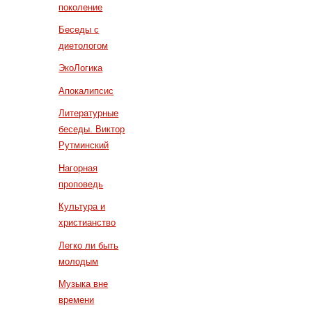
поколение
Беседы с
диетологом
ЭкоЛогика
Апокалипсис
Литературные
беседы. Виктор
Рутминский
Нагорная
проповедь
Культура и
христианство
Легко ли быть
молодым
Музыка вне
времени