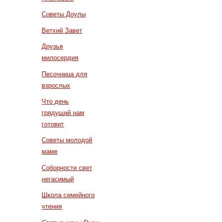
Советы Доулы
Ветхий Завет
Друзья
милосердия
Песочница для
взрослых
Что день
грядущий нам
готовит
Советы молодой
маме
Соборности свет
негасимый
Школа семейного
чтения