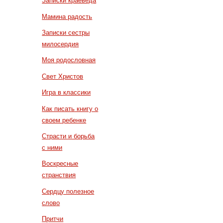
Записки краеведа
Мамина радость
Записки сестры
милосердия
Моя родословная
Свет Христов
Игра в классики
Как писать книгу о
своем ребенке
Страсти и борьба
с ними
Воскресные
странствия
Сердцу полезное
слово
Притчи