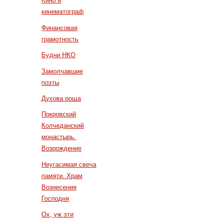
Кино и
кинематограф
Финансовая
грамотность
Будни НКО
Замолчавшие
поэты
Духова роща
Покровский
Колчеданский
монастырь.
Возрождение
Неугасимая свеча
памяти. Храм
Вознесения
Господня
Ох, уж эти