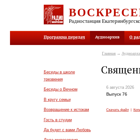
ВОСКРЕСЕ
Радиостанция Екатеринбургск
Программа передач
Аудиоархив
О ра
Главная
→
Аудиоарх
Священн
Беседы в школе
трезвения
6 августа 2026
Беседы о Вечном
Выпуск 76
В кругу семьи
Возвращение к истокам
Скачать файл
|
Коп
Гость в студии
Да будет с вами Любовь
Дела милосердия