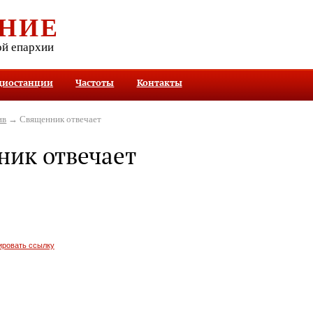
НИЕ
ой епархии
диостанции
Частоты
Контакты
ив
→ Священник отвечает
ик отвечает
ировать ссылку