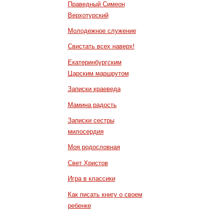
Праведный Симеон
Верхотурский
Молодежное служение
Свистать всех наверх!
Екатеринбургским
Царским маршрутом
Записки краеведа
Мамина радость
Записки сестры
милосердия
Моя родословная
Свет Христов
Игра в классики
Как писать книгу о своем
ребенке