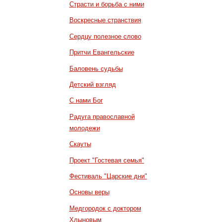
Страсти и борьба с ними
Воскресные странствия
Сердцу полезное слово
Притчи Евангельские
Баловень судьбы
Детский взгляд
С нами Бог
Радуга православной
молодежи
Скауты
Проект "Гостевая семья"
Фестиваль "Царские дни"
Основы веры
Медгородок с доктором
Хлыновым