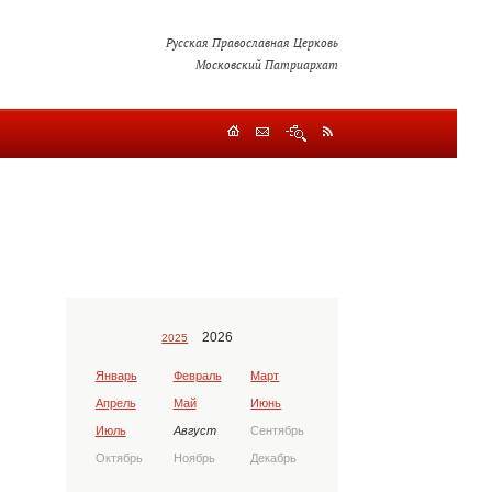
Русская Православная Церковь
Московский Патриархат
2026
2025
Январь
Февраль
Март
Апрель
Май
Июнь
Июль
Август
Сентябрь
Октябрь
Ноябрь
Декабрь