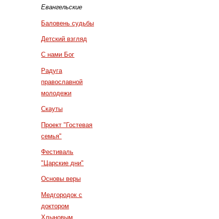
Евангельские
Баловень судьбы
Детский взгляд
С нами Бог
Радуга
православной
молодежи
Скауты
Проект "Гостевая
семья"
Фестиваль
"Царские дни"
Основы веры
Медгородок с
доктором
Хлыновым