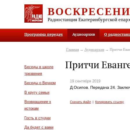
ВОСКРЕСЕН
Радиостанция Екатеринбургской епар
Программа передач
Аудиоархив
О радиостан
Главная
→
Аудиоархив
→ Притчи Еван
Притчи Еванг
Беседы в школе
трезвения
19 сентября 2019
Беседы о Вечном
Д.Осипов. Передача 24. Заклю
В кругу семьи
Возвращение к
Скачать файл
|
Копировать ссылку
истокам
Гость в студии
Да будет с вами