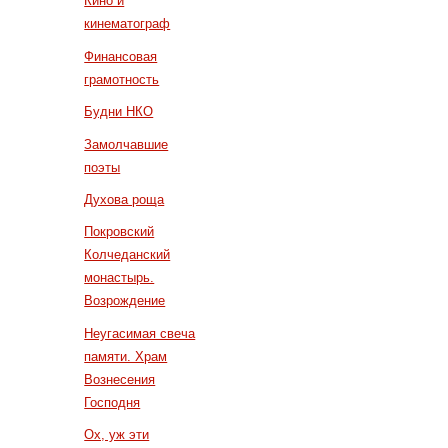
Кино и
кинематограф
Финансовая
грамотность
Будни НКО
Замолчавшие
поэты
Духова роща
Покровский
Колчеданский
монастырь.
Возрождение
Неугасимая свеча
памяти. Храм
Вознесения
Господня
Ох, уж эти