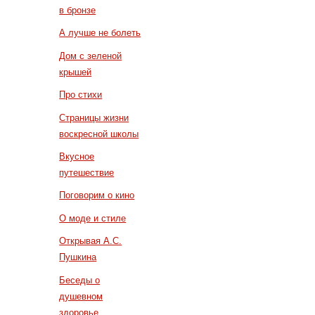
в бронзе
А лучше не болеть
Дом с зеленой
крышей
Про стихи
Страницы жизни
воскресной школы
Вкусное
путешествие
Поговорим о кино
О моде и стиле
Открывая А.С.
Пушкина
Беседы о
душевном
здоровье