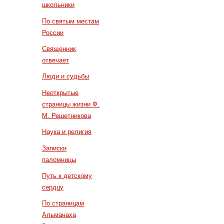
школьники
По святым местам
России
Священник
отвечает
Люди и судьбы
Неоткрытые
страницы жизни Ф.
М. Решетникова
Наука и религия
Записки
паломницы
Путь к детскому
сердцу
По страницам
Альманаха