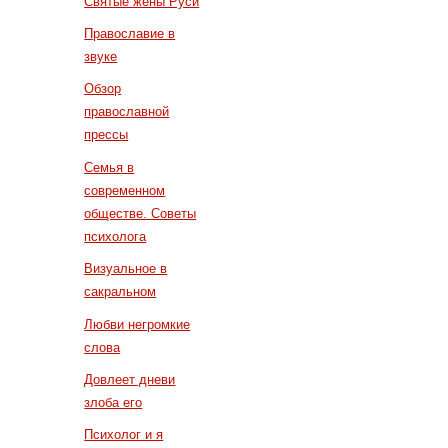
Святые жены Руси
Православие в
звуке
Обзор
православной
прессы
Семья в
современном
обществе. Советы
психолога
Визуальное в
сакральном
Любви негромкие
слова
Довлеет дневи
злоба его
Психолог и я