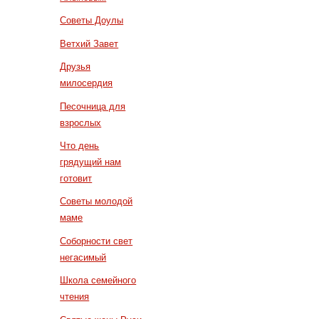
Советы Доулы
Ветхий Завет
Друзья
милосердия
Песочница для
взрослых
Что день
грядущий нам
готовит
Советы молодой
маме
Соборности свет
негасимый
Школа семейного
чтения