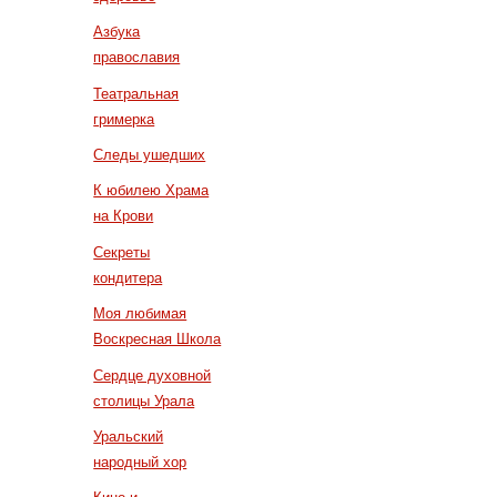
Азбука
православия
Театральная
гримерка
Следы ушедших
К юбилею Храма
на Крови
Секреты
кондитера
Моя любимая
Воскресная Школа
Сердце духовной
столицы Урала
Уральский
народный хор