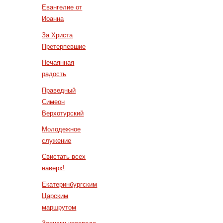
Евангелие от
Иоанна
За Христа
Претерпевшие
Нечаянная
радость
Праведный
Симеон
Верхотурский
Молодежное
служение
Свистать всех
наверх!
Екатеринбургским
Царским
маршрутом