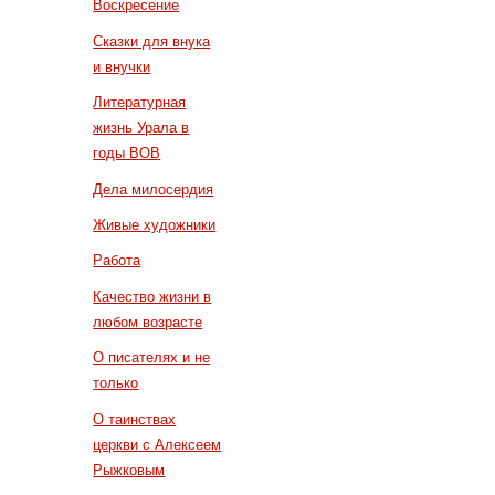
Воскресение
Сказки для внука
и внучки
Литературная
жизнь Урала в
годы ВОВ
Дела милосердия
Живые художники
Работа
Качество жизни в
любом возрасте
О писателях и не
только
О таинствах
церкви с Алексеем
Рыжковым