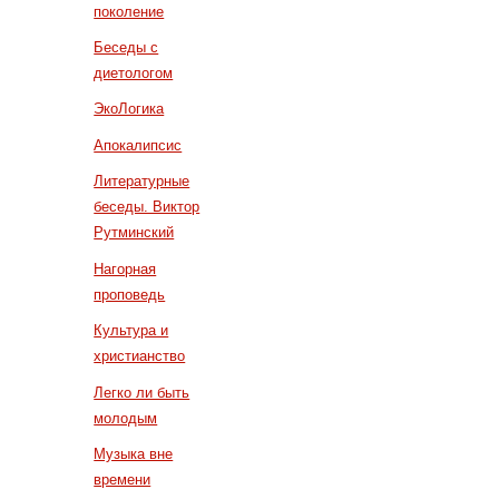
поколение
Беседы с
диетологом
ЭкоЛогика
Апокалипсис
Литературные
беседы. Виктор
Рутминский
Нагорная
проповедь
Культура и
христианство
Легко ли быть
молодым
Музыка вне
времени