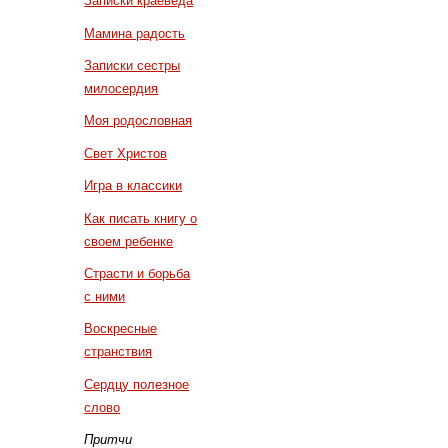
Записки краеведа
Мамина радость
Записки сестры
милосердия
Моя родословная
Свет Христов
Игра в классики
Как писать книгу о
своем ребенке
Страсти и борьба
с ними
Воскресные
странствия
Сердцу полезное
слово
Притчи