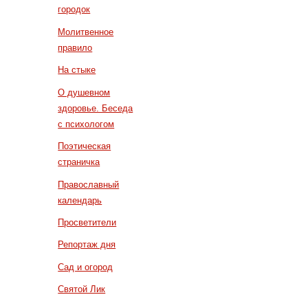
городок
Молитвенное
правило
На стыке
О душевном
здоровье. Беседа
с психологом
Поэтическая
страничка
Православный
календарь
Просветители
Репортаж дня
Сад и огород
Святой Лик