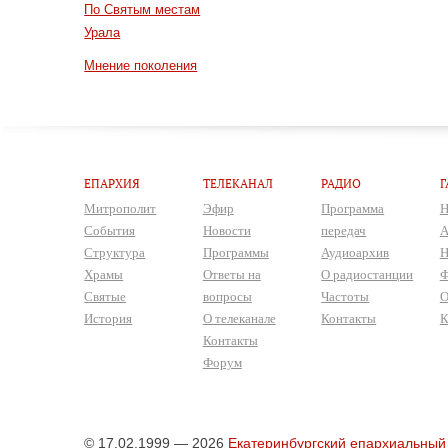
По Святым местам
Урала
Мнение поколения
ЕПАРХИЯ
ТЕЛЕКАНАЛ
РАДИО
Г
Митрополит
Эфир
Программа
Н
События
Новости
передач
А
Структура
Программы
Аудиоархив
Н
Храмы
Ответы на
О радиостанции
Ф
Святые
вопросы
Частоты
О
История
О телеканале
Контакты
К
Контакты
Форум
© 17.02.1999 — 2026
Екатеринбургский епархиальный