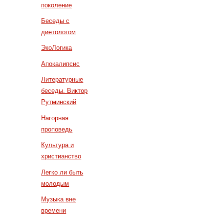
поколение
Беседы с
диетологом
ЭкоЛогика
Апокалипсис
Литературные
беседы. Виктор
Рутминский
Нагорная
проповедь
Культура и
христианство
Легко ли быть
молодым
Музыка вне
времени