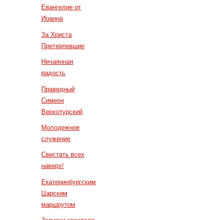
Евангелие от
Иоанна
За Христа
Претерпевшие
Нечаянная
радость
Праведный
Симеон
Верхотурский
Молодежное
служение
Свистать всех
наверх!
Екатеринбургским
Царским
маршрутом