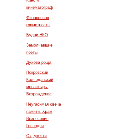
Кино и
кинематограф
Финансовая
грамотность
Будни НКО
Замолчавшие
поэты
Духова роща
Покровский
Колчеданский
монастырь.
Возрождение
Неугасимая свеча
памяти. Храм
Вознесения
Господня
Ох, уж эти