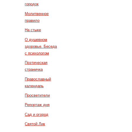
городок
Молитвенное
правило
На стыке
О душевном
здоровье. Беседа
с психологом
Поэтическая
страничка
Православный
календарь
Просветители
Репортаж дня
Сад и огород
Святой Лик