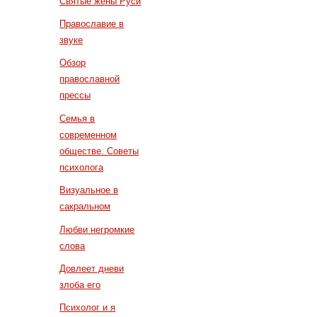
Святые жены Руси
Православие в
звуке
Обзор
православной
прессы
Семья в
современном
обществе. Советы
психолога
Визуальное в
сакральном
Любви негромкие
слова
Довлеет дневи
злоба его
Психолог и я