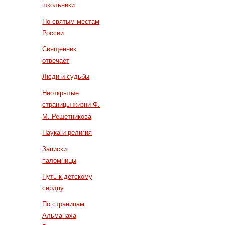
школьники
По святым местам
России
Священник
отвечает
Люди и судьбы
Неоткрытые
страницы жизни Ф.
М. Решетникова
Наука и религия
Записки
паломницы
Путь к детскому
сердцу
По страницам
Альманаха