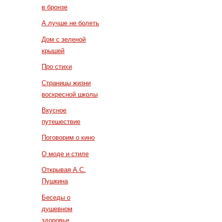
в бронзе
А лучше не болеть
Дом с зеленой
крышей
Про стихи
Страницы жизни
воскресной школы
Вкусное
путешествие
Поговорим о кино
О моде и стиле
Открывая А.С.
Пушкина
Беседы о
душевном
здоровье