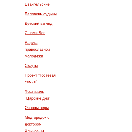
Евангельские
Баловень судьбы
Детский взгляд
С нами Бог
Радуга
православной
молодежи
Скауты
Проект "Гостевая
семья"
Фестиваль
"Царские дни"
Основы веры
Медгородок с
доктором
Хлыновым