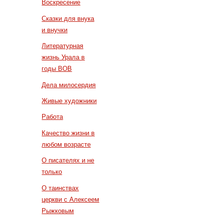
Воскресение
Сказки для внука
и внучки
Литературная
жизнь Урала в
годы ВОВ
Дела милосердия
Живые художники
Работа
Качество жизни в
любом возрасте
О писателях и не
только
О таинствах
церкви с Алексеем
Рыжковым