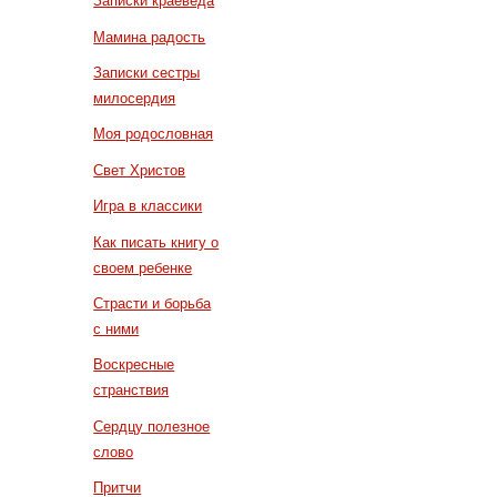
Записки краеведа
Мамина радость
Записки сестры
милосердия
Моя родословная
Свет Христов
Игра в классики
Как писать книгу о
своем ребенке
Страсти и борьба
с ними
Воскресные
странствия
Сердцу полезное
слово
Притчи