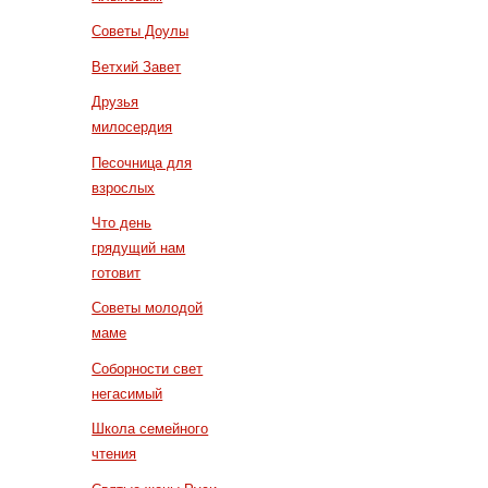
Советы Доулы
Ветхий Завет
Друзья
милосердия
Песочница для
взрослых
Что день
грядущий нам
готовит
Советы молодой
маме
Соборности свет
негасимый
Школа семейного
чтения