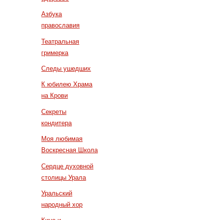
Азбука
православия
Театральная
гримерка
Следы ушедших
К юбилею Храма
на Крови
Секреты
кондитера
Моя любимая
Воскресная Школа
Сердце духовной
столицы Урала
Уральский
народный хор