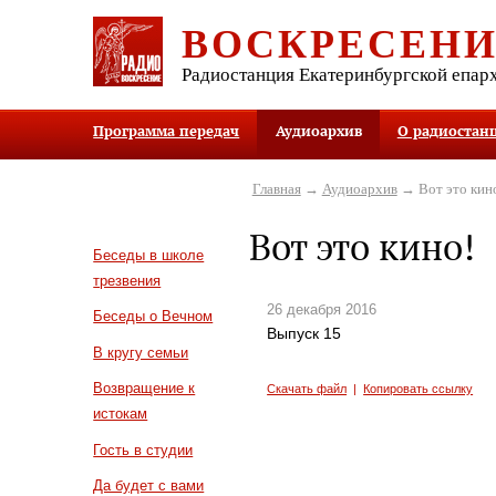
ВОСКРЕСЕН
Радиостанция Екатеринбургской епар
Программа передач
Аудиоархив
О радиостан
Главная
→
Аудиоархив
→ Вот это кин
Вот это кино!
Беседы в школе
трезвения
26 декабря 2016
Беседы о Вечном
Выпуск 15
В кругу семьи
Возвращение к
Скачать файл
|
Копировать ссылку
истокам
Гость в студии
Да будет с вами