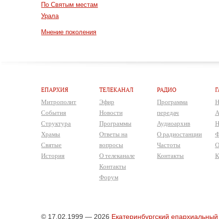
По Святым местам
Урала
Мнение поколения
ЕПАРХИЯ
ТЕЛЕКАНАЛ
РАДИО
Г
Митрополит
Эфир
Программа
Н
События
Новости
передач
А
Структура
Программы
Аудиоархив
Н
Храмы
Ответы на
О радиостанции
Ф
Святые
вопросы
Частоты
О
История
О телеканале
Контакты
К
Контакты
Форум
© 17.02.1999 — 2026
Екатеринбургский епархиальный