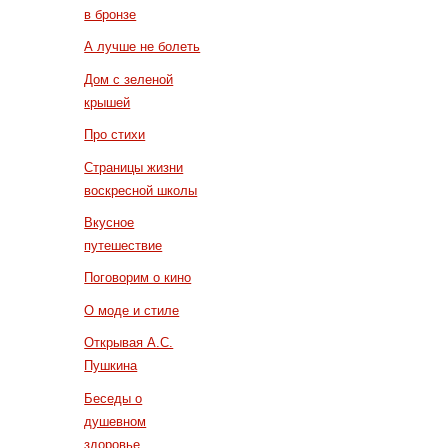
в бронзе
А лучше не болеть
Дом с зеленой
крышей
Про стихи
Страницы жизни
воскресной школы
Вкусное
путешествие
Поговорим о кино
О моде и стиле
Открывая А.С.
Пушкина
Беседы о
душевном
здоровье