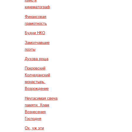
Кино и
кинематограф
Финансовая
грамотность
Будни НКО
Замолчавшие
поэты
Духова роща
Покровский
Колчеданский
монастырь.
Возрождение
Неугасимая свеча
памяти. Храм
Вознесения
Господня
Ох, уж эти