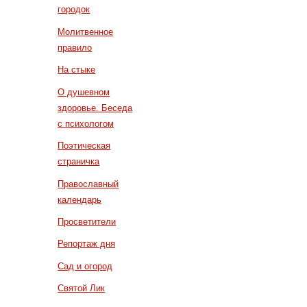
городок
Молитвенное
правило
На стыке
О душевном
здоровье. Беседа
с психологом
Поэтическая
страничка
Православный
календарь
Просветители
Репортаж дня
Сад и огород
Святой Лик