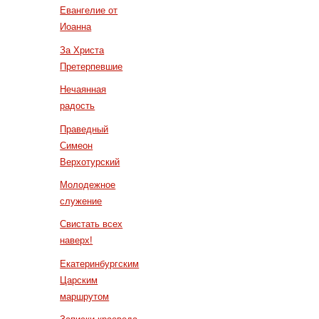
Евангелие от
Иоанна
За Христа
Претерпевшие
Нечаянная
радость
Праведный
Симеон
Верхотурский
Молодежное
служение
Свистать всех
наверх!
Екатеринбургским
Царским
маршрутом