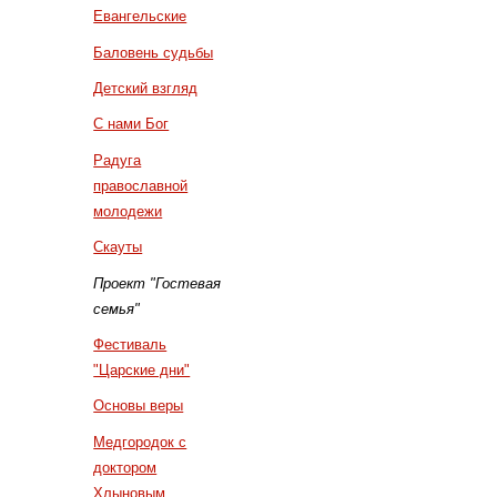
Евангельские
Баловень судьбы
Детский взгляд
С нами Бог
Радуга
православной
молодежи
Скауты
Проект "Гостевая
семья"
Фестиваль
"Царские дни"
Основы веры
Медгородок с
доктором
Хлыновым