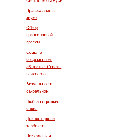
Святые жены Руси
Православие в
звуке
Обзор
православной
прессы
Семья в
современном
обществе. Советы
психолога
Визуальное в
сакральном
Любви негромкие
слова
Довлеет дневи
злоба его
Психолог и я