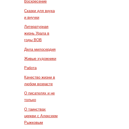
Воскресение
Сказки для внука
и внучки
Литературная
жизнь Урала в
годы ВОВ
Дела милосердия
Живые художники
Работа
Качество жизни в
любом возрасте
О писателях и не
только
О таинствах
церкви с Алексеем
Рыжковым