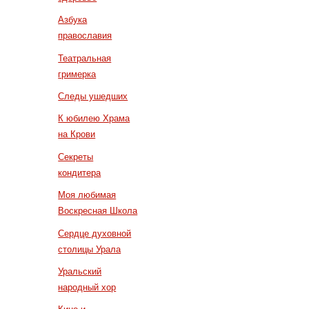
Азбука
православия
Театральная
гримерка
Следы ушедших
К юбилею Храма
на Крови
Секреты
кондитера
Моя любимая
Воскресная Школа
Сердце духовной
столицы Урала
Уральский
народный хор