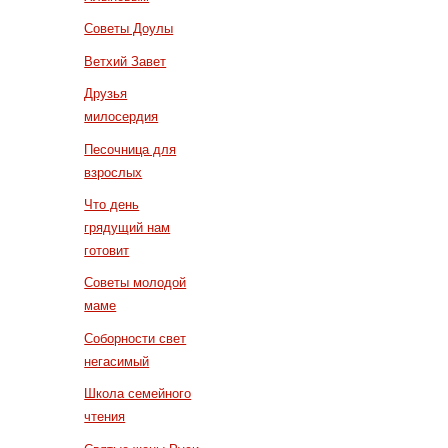
Советы Доулы
Ветхий Завет
Друзья
милосердия
Песочница для
взрослых
Что день
грядущий нам
готовит
Советы молодой
маме
Соборности свет
негасимый
Школа семейного
чтения