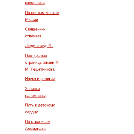
школьники
По святым местам
России
Священник
отвечает
Люди и судьбы
Неоткрытые
страницы жизни Ф.
М. Решетникова
Наука и религия
Записки
паломницы
Путь к детскому
сердцу
По страницам
Альманаха