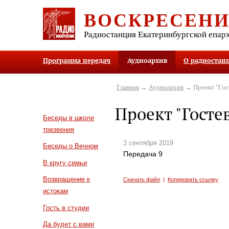
ВОСКРЕСЕН
Радиостанция Екатеринбургской епар
Программа передач
Аудиоархив
О радиостан
Главная
→
Аудиоархив
→ Проект "Гост
Проект "Госте
Беседы в школе
трезвения
3 сентября 2019
Беседы о Вечном
Передача 9
В кругу семьи
Возвращение к
Скачать файл
|
Копировать ссылку
истокам
Гость в студии
Да будет с вами