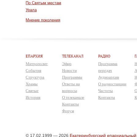
По Святым местам
Урала
Мнение поколения
ЕПАРХИЯ
ТЕЛЕКАНАЛ
РАДИО
Г
Митрополит
Эфир
Программа
Н
События
Новости
передач
А
Структура
Программы
Аудиоархив
Н
Храмы
Ответы на
О радиостанции
Ф
Святые
вопросы
Частоты
О
История
О телеканале
Контакты
К
Контакты
Форум
© 17.02.1999 — 2026
Екатеринбургский епархиальный