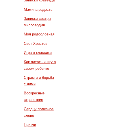
Записки краеведа
Мамина радость
Записки сестры
милосердия
Моя родословная
Свет Христов
Игра в классики
Как писать книгу о
своем ребенке
Страсти и борьба
с ними
Воскресные
странствия
Сердцу полезное
слово
Притчи