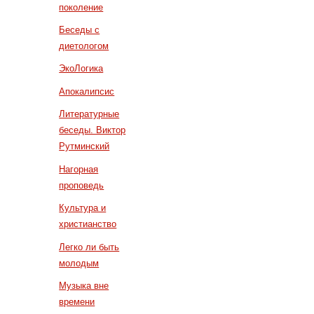
поколение
Беседы с
диетологом
ЭкоЛогика
Апокалипсис
Литературные
беседы. Виктор
Рутминский
Нагорная
проповедь
Культура и
христианство
Легко ли быть
молодым
Музыка вне
времени