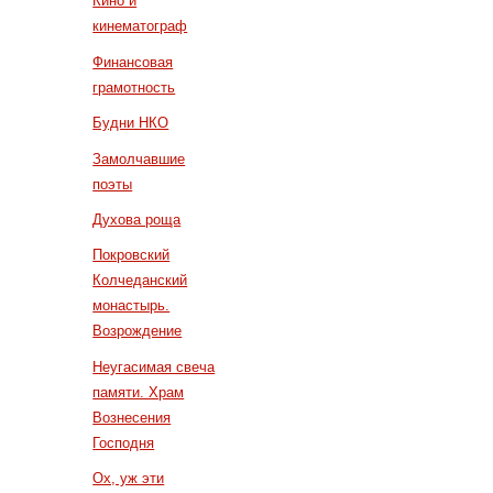
Кино и
кинематограф
Финансовая
грамотность
Будни НКО
Замолчавшие
поэты
Духова роща
Покровский
Колчеданский
монастырь.
Возрождение
Неугасимая свеча
памяти. Храм
Вознесения
Господня
Ох, уж эти