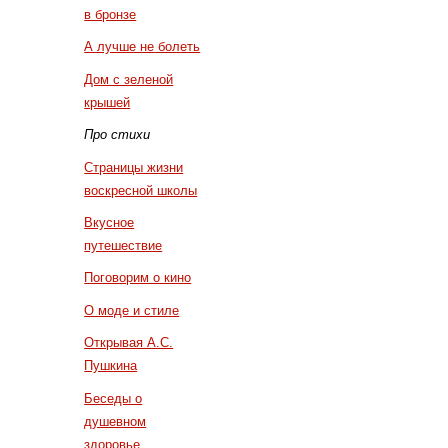
в бронзе
А лучше не болеть
Дом с зеленой
крышей
Про стихи
Страницы жизни
воскресной школы
Вкусное
путешествие
Поговорим о кино
О моде и стиле
Открывая А.С.
Пушкина
Беседы о
душевном
здоровье