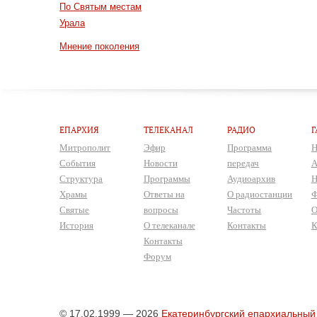
По Святым местам
Урала
Мнение поколения
ЕПАРХИЯ
ТЕЛЕКАНАЛ
РАДИО
Г
Митрополит
Эфир
Программа
Н
События
Новости
передач
А
Структура
Программы
Аудиоархив
Н
Храмы
Ответы на
О радиостанции
Ф
Святые
вопросы
Частоты
О
История
О телеканале
Контакты
К
Контакты
Форум
© 17.02.1999 — 2026
Екатеринбургский епархиальный