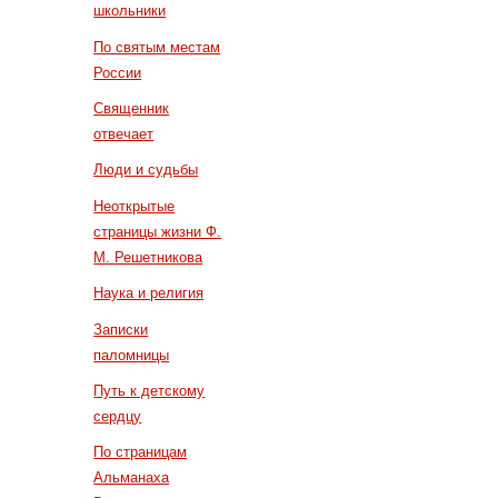
школьники
По святым местам
России
Священник
отвечает
Люди и судьбы
Неоткрытые
страницы жизни Ф.
М. Решетникова
Наука и религия
Записки
паломницы
Путь к детскому
сердцу
По страницам
Альманаха