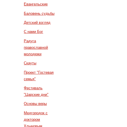
Евангельские
Баловень судьбы
Детский взгляд
С нами Бог
Радуга
православной
молодежи
Скауты
Проект "Гостевая
семья"
Фестиваль
"Царские дни"
Основы веры
Медгородок с
доктором
Хлыновым