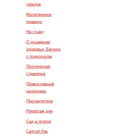
городок
Молитвенное
правило
На стыке
О душевном
здоровье. Беседа
с психологом
Поэтическая
страничка
Православный
календарь
Просветители
Репортаж дня
Сад и огород
Святой Лик