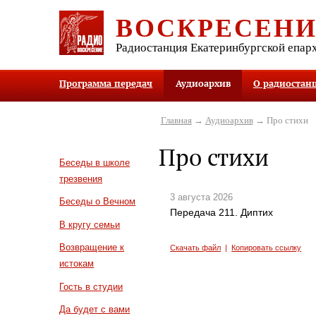
ВОСКРЕСЕН
Радиостанция Екатеринбургской епар
Программа передач
Аудиоархив
О радиостан
Главная
→
Аудиоархив
→ Про стихи
Про стихи
Беседы в школе
трезвения
3 августа 2026
Беседы о Вечном
Передача 211. Диптих
В кругу семьи
Возвращение к
Скачать файл
|
Копировать ссылку
истокам
Гость в студии
Да будет с вами