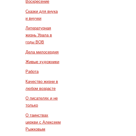
Воскресение
Сказки для внука
и внучки
Литературная
жизнь Урала в
годы ВОВ
Дела милосердия
Живые художники
Работа
Качество жизни в
любом возрасте
О писателях и не
только
О таинствах
церкви с Алексеем
Рыжковым