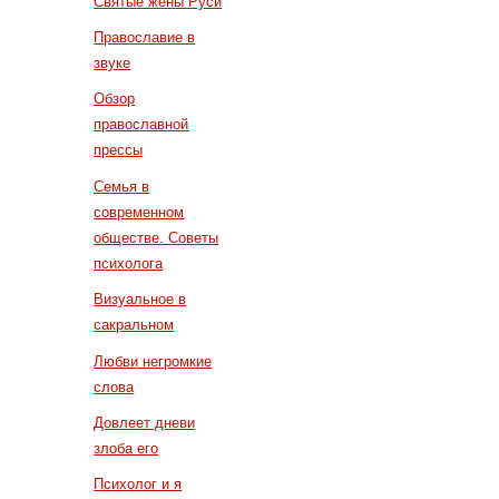
Святые жены Руси
Православие в
звуке
Обзор
православной
прессы
Семья в
современном
обществе. Советы
психолога
Визуальное в
сакральном
Любви негромкие
слова
Довлеет дневи
злоба его
Психолог и я