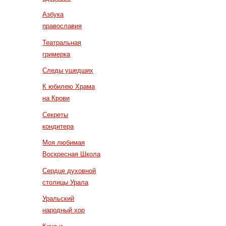
Азбука
православия
Театральная
гримерка
Следы ушедших
К юбилею Храма
на Крови
Секреты
кондитера
Моя любимая
Воскресная Школа
Сердце духовной
столицы Урала
Уральский
народный хор