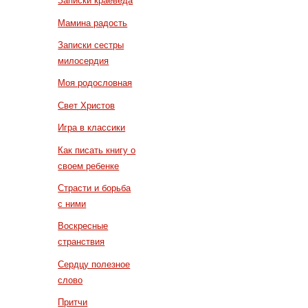
Записки краеведа
Мамина радость
Записки сестры
милосердия
Моя родословная
Свет Христов
Игра в классики
Как писать книгу о
своем ребенке
Страсти и борьба
с ними
Воскресные
странствия
Сердцу полезное
слово
Притчи