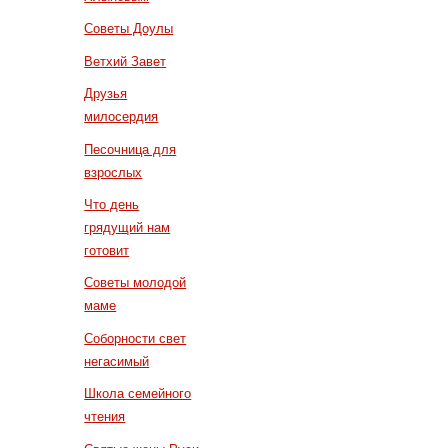
Советы Доулы
Ветхий Завет
Друзья
милосердия
Песочница для
взрослых
Что день
грядущий нам
готовит
Советы молодой
маме
Соборности свет
негасимый
Школа семейного
чтения