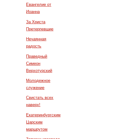
Евангелие от
Иоанна
За Христа
Претерпевшие
Нечаянная
радость
Праведный
Симеон
Верхотурский
Молодежное
служение
Свистать всех
наверх!
Екатеринбургским
Царским
маршрутом