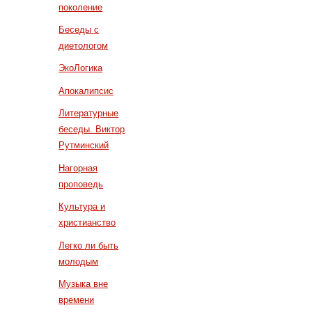
поколение
Беседы с
диетологом
ЭкоЛогика
Апокалипсис
Литературные
беседы. Виктор
Рутминский
Нагорная
проповедь
Культура и
христианство
Легко ли быть
молодым
Музыка вне
времени