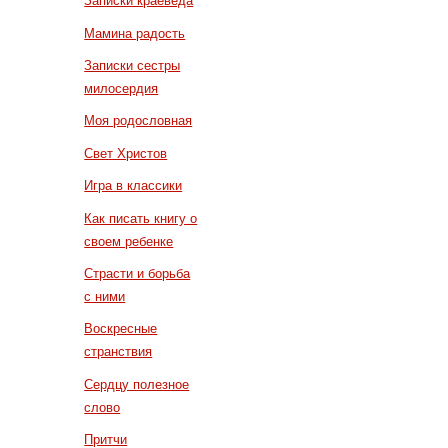
Записки краеведа
Мамина радость
Записки сестры
милосердия
Моя родословная
Свет Христов
Игра в классики
Как писать книгу о
своем ребенке
Страсти и борьба
с ними
Воскресные
странствия
Сердцу полезное
слово
Притчи