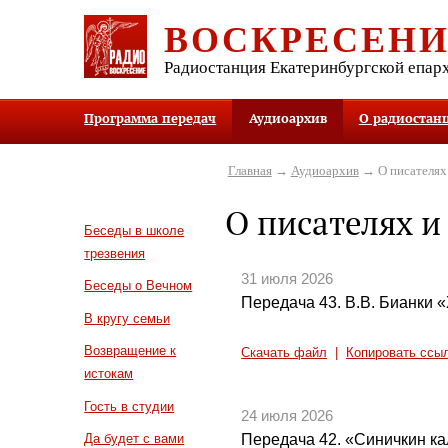
ВОСКРЕСЕН
Радиостанция Екатеринбургской епар
Программа передач
Аудиоархив
О радиостан
Главная
→
Аудиоархив
→ О писателях 
О писателях и
Беседы в школе
трезвения
31 июля 2026
Беседы о Вечном
Передача 43. В.В. Бианки 
В кругу семьи
Возвращение к
Скачать файл
|
Копировать ссы
истокам
Гость в студии
24 июля 2026
Передача 42. «Синичкин к
Да будет с вами