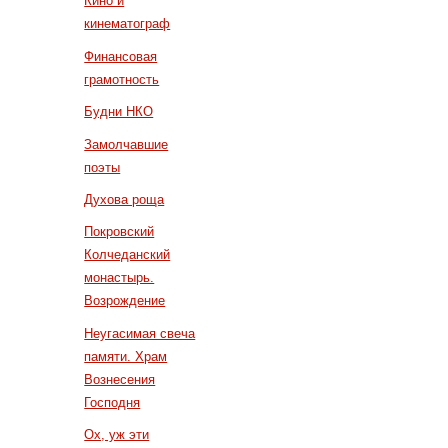
Кино и
кинематограф
Финансовая
грамотность
Будни НКО
Замолчавшие
поэты
Духова роща
Покровский
Колчеданский
монастырь.
Возрождение
Неугасимая свеча
памяти. Храм
Вознесения
Господня
Ох, уж эти