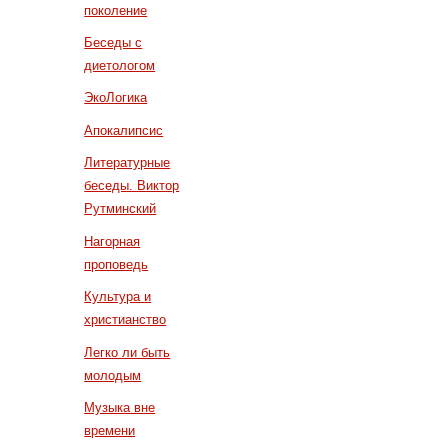
поколение
Беседы с
диетологом
ЭкоЛогика
Апокалипсис
Литературные
беседы. Виктор
Рутминский
Нагорная
проповедь
Культура и
христианство
Легко ли быть
молодым
Музыка вне
времени