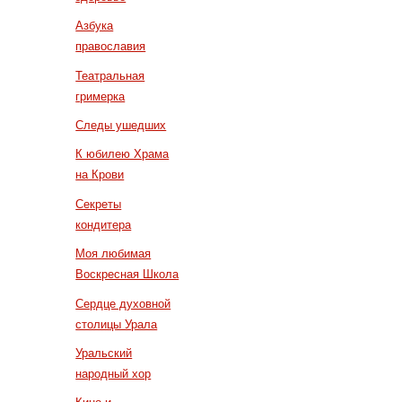
Азбука
православия
Театральная
гримерка
Следы ушедших
К юбилею Храма
на Крови
Секреты
кондитера
Моя любимая
Воскресная Школа
Сердце духовной
столицы Урала
Уральский
народный хор