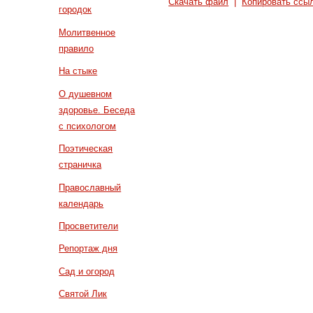
Скачать файл
|
Копировать ссы
городок
Молитвенное
правило
На стыке
О душевном
здоровье. Беседа
с психологом
Поэтическая
страничка
Православный
календарь
Просветители
Репортаж дня
Сад и огород
Святой Лик