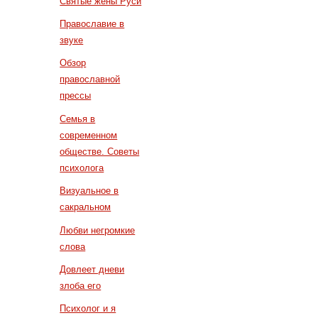
Святые жены Руси
Православие в
звуке
Обзор
православной
прессы
Семья в
современном
обществе. Советы
психолога
Визуальное в
сакральном
Любви негромкие
слова
Довлеет дневи
злоба его
Психолог и я