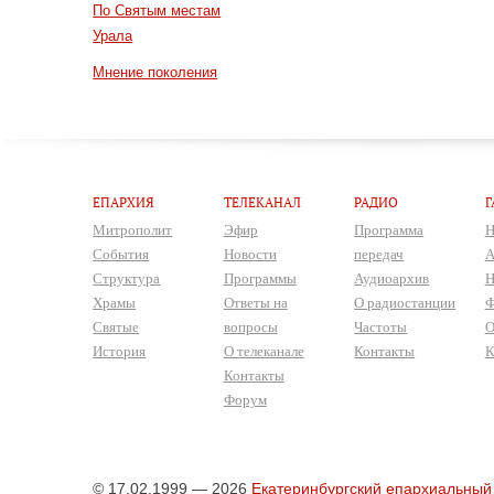
По Святым местам
Урала
Мнение поколения
ЕПАРХИЯ
ТЕЛЕКАНАЛ
РАДИО
Г
Митрополит
Эфир
Программа
Н
События
Новости
передач
А
Структура
Программы
Аудиоархив
Н
Храмы
Ответы на
О радиостанции
Ф
Святые
вопросы
Частоты
О
История
О телеканале
Контакты
К
Контакты
Форум
© 17.02.1999 — 2026
Екатеринбургский епархиальный