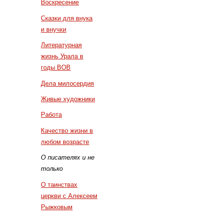
Воскресение
Сказки для внука
и внучки
Литературная
жизнь Урала в
годы ВОВ
Дела милосердия
Живые художники
Работа
Качество жизни в
любом возрасте
О писателях и не
только
О таинствах
церкви с Алексеем
Рыжковым