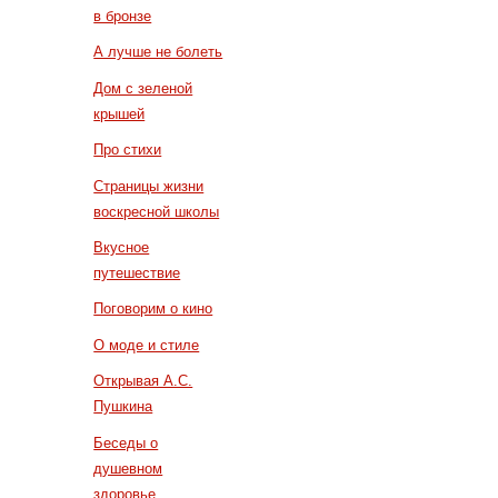
в бронзе
А лучше не болеть
Дом с зеленой
крышей
Про стихи
Страницы жизни
воскресной школы
Вкусное
путешествие
Поговорим о кино
О моде и стиле
Открывая А.С.
Пушкина
Беседы о
душевном
здоровье