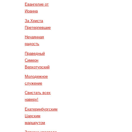
Евангелие от
Иоанна
За Христа
Претерпевшие
Нечаянная
радость
Праведный
Симеон
Верхотурский
Молодежное
служение
Свистать всех
наверх!
Екатеринбургским
Царским
маршрутом