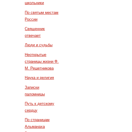
школьники
По святым местам
России
Священник
отвечает
Люди и судьбы
Неоткрытые
страницы жизни Ф.
М. Решетникова
Наука и религия
Записки
паломницы
Путь к детскому
сердцу
По страницам
Альманаха