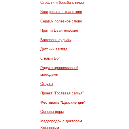
Страсти и борьба с ними
Воскресные странствия
Сердцу полезное слово
Притчи Евангельские
Баловень судьбы
Детский взгляд
С нами Бог
Радуга православной
молодежи
Скауты
Проект "Гостевая семья"
Фестиваль "Царские дни"
Основы веры
Медгородок с доктором
Хлыновым