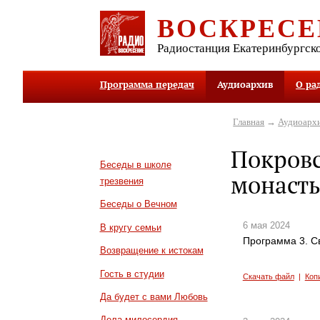
ВОСКРЕСЕ
Радиостанция Екатеринбургск
Программа передач
Аудиоархив
О ра
Главная
→
Аудиоарх
Покров
Беседы в школе
монаст
трезвения
Беседы о Вечном
6 мая 2024
В кругу семьи
Программа 3. С
Возвращение к истокам
Гость в студии
Скачать файл
|
Коп
Да будет с вами Любовь
Дела милосердия