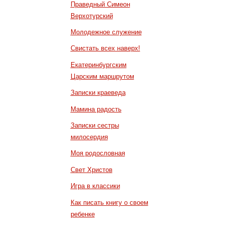
Праведный Симеон
Верхотурский
Молодежное служение
Свистать всех наверх!
Екатеринбургским
Царским маршрутом
Записки краеведа
Мамина радость
Записки сестры
милосердия
Моя родословная
Свет Христов
Игра в классики
Как писать книгу о своем
ребенке