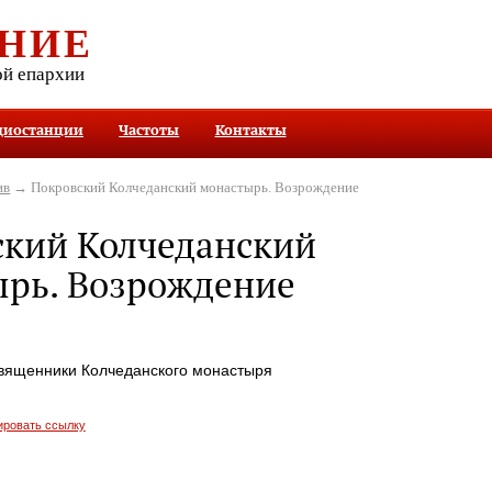
НИЕ
ой епархии
диостанции
Частоты
Контакты
ив
→ Покровский Колчеданский монастырь. Возрождение
ский Колчеданский
ырь. Возрождение
вященники Колчеданского монастыря
ировать ссылку