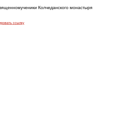
вященномученики Колчеданского монастыря
ировать ссылку