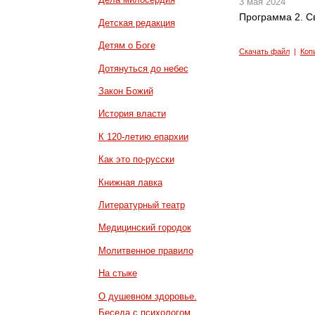
3 мая 2024
Программа 2. С
Детская редакция
Детям о Боге
Скачать файл
|
Коп
Дотянуться до небес
Закон Божий
История власти
К 120-летию епархии
Как это по-русски
Книжная лавка
Литературный театр
Медицинский городок
Молитвенное правило
На стыке
О душевном здоровье.
Беседа с психологом