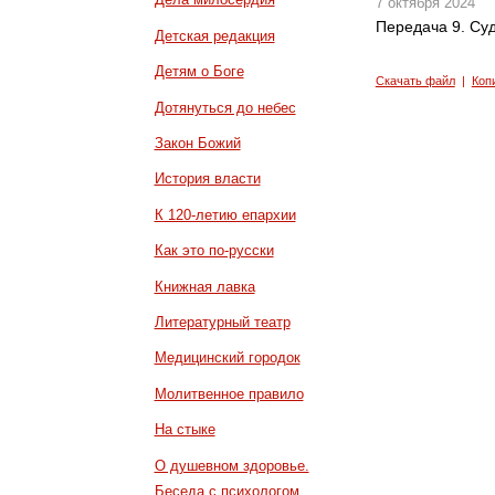
7 октября 2024
Передача 9. Су
Детская редакция
Детям о Боге
Скачать файл
|
Коп
Дотянуться до небес
Закон Божий
История власти
К 120-летию епархии
Как это по-русски
Книжная лавка
Литературный театр
Медицинский городок
Молитвенное правило
На стыке
О душевном здоровье.
Беседа с психологом