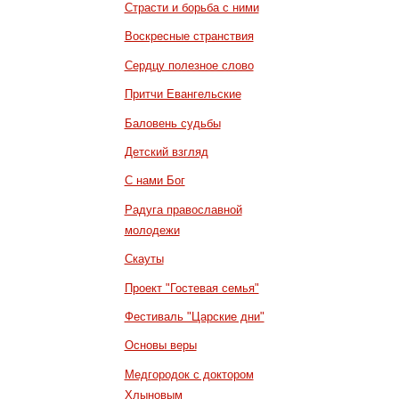
Страсти и борьба с ними
Воскресные странствия
Сердцу полезное слово
Притчи Евангельские
Баловень судьбы
Детский взгляд
С нами Бог
Радуга православной
молодежи
Скауты
Проект "Гостевая семья"
Фестиваль "Царские дни"
Основы веры
Медгородок с доктором
Хлыновым