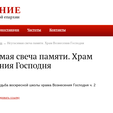
НИЕ
ой епархии
диостанции
Частоты
Контакты
ив
→ Неугасимая свеча памяти. Храм Вознесения Господня
мая свеча памяти. Храм
ния Господня
удьба воскресной школы храма Вознесения Господня ч. 2
ировать ссылку