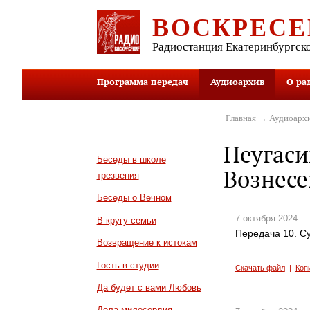
ВОСКРЕСЕ
Радиостанция Екатеринбургск
Программа передач
Аудиоархив
О ра
Главная
→
Аудиоарх
Неугаси
Беседы в школе
Вознесе
трезвения
Беседы о Вечном
7 октября 2024
В кругу семьи
Передача 10. С
Возвращение к истокам
Гость в студии
Скачать файл
|
Коп
Да будет с вами Любовь
Дела милосердия