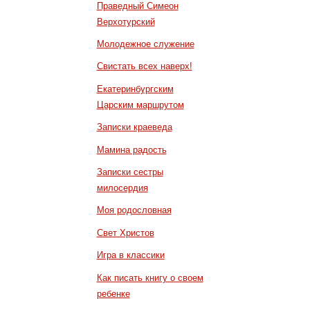
Праведный Симеон
Верхотурский
Молодежное служение
Свистать всех наверх!
Екатеринбургским
Царским маршрутом
Записки краеведа
Мамина радость
Записки сестры
милосердия
Моя родословная
Свет Христов
Игра в классики
Как писать книгу о своем
ребенке