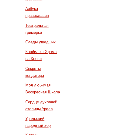
Азбука
православия
Театральная
гримерка
Следы ушедших
К юбилею Храма
на Крови
Секреты
кондитера
Моя любимая
Воскресная Школа
Сердце духовной
столицы Урала
Уральский
народный хор