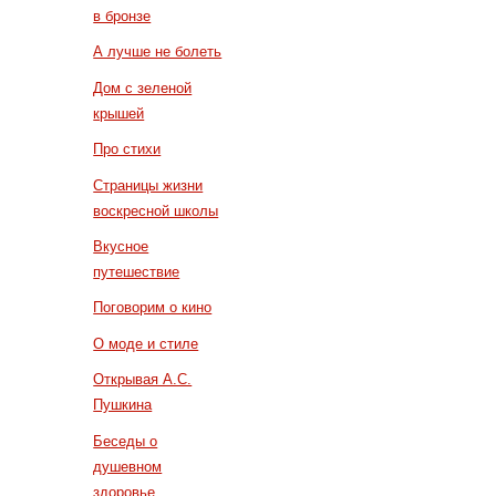
в бронзе
А лучше не болеть
Дом с зеленой
крышей
Про стихи
Страницы жизни
воскресной школы
Вкусное
путешествие
Поговорим о кино
О моде и стиле
Открывая А.С.
Пушкина
Беседы о
душевном
здоровье