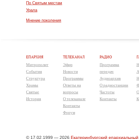
По Святым местам
Урала
Мнение поколения
ЕПАРХИЯ
ТЕЛЕКАНАЛ
РАДИО
Г
Митрополит
Эфир
Программа
Н
События
Новости
передач
А
Структура
Программы
Аудиоархив
Н
Храмы
Ответы на
О радиостанции
Ф
Святые
вопросы
Частоты
О
История
О телеканале
Контакты
К
Контакты
Форум
© 17.02.1999 — 2026
Екатеринбургский епархиальный