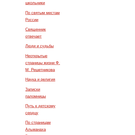
школьники
По святым местам
России
Священник
отвечает
Люди и судьбы
Неоткрытые
страницы жизни Ф.
М. Решетникова
Наука и религия
Записки
паломницы
Путь к детскому
сердцу
По страницам
Альманаха