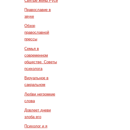
Святые жены Руси
Православие в
звуке
Обзор
православной
прессы
Семья в
современном
обществе. Советы
психолога
Визуальное в
сакральном
Любви негромкие
слова
Довлеет дневи
злоба его
Психолог и я