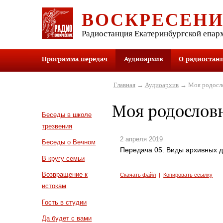
ВОСКРЕСЕН
Радиостанция Екатеринбургской епар
Программа передач
Аудиоархив
О радиостан
Главная
→
Аудиоархив
→ Моя родосл
Моя родослов
Беседы в школе
трезвения
2 апреля 2019
Беседы о Вечном
Передача 05. Виды архивных 
В кругу семьи
Возвращение к
Скачать файл
|
Копировать ссылку
истокам
Гость в студии
Да будет с вами