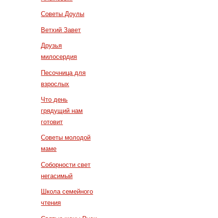
Советы Доулы
Ветхий Завет
Друзья
милосердия
Песочница для
взрослых
Что день
грядущий нам
готовит
Советы молодой
маме
Соборности свет
негасимый
Школа семейного
чтения