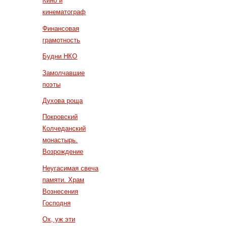
Кино и
кинематограф
Финансовая
грамотность
Будни НКО
Замолчавшие
поэты
Духова роща
Покровский
Колчеданский
монастырь.
Возрождение
Неугасимая свеча
памяти. Храм
Вознесения
Господня
Ох, уж эти