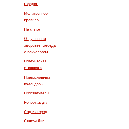
городок
Молитвенное
правило
На стыке
О душевном
здоровье. Беседа
с психологом
Поэтическая
страничка
Православный
календарь
Просветители
Репортаж дня
Сад и огород
Святой Лик