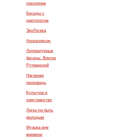
поколение
Беседы с
диетологом
ЭкоЛогика
Апокалипсис
Литературные
беседы. Виктор
Рутминский
Нагорная
проповедь
Культура и
христианство
Легко ли быть
молодым
Музыка вне
времени