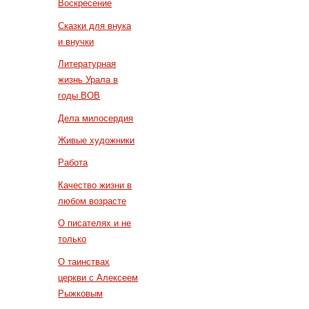
Воскресение
Сказки для внука
и внучки
Литературная
жизнь Урала в
годы ВОВ
Дела милосердия
Живые художники
Работа
Качество жизни в
любом возрасте
О писателях и не
только
О таинствах
церкви с Алексеем
Рыжковым