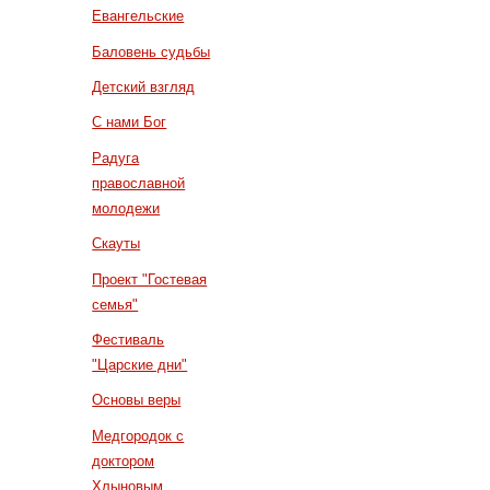
Евангельские
Баловень судьбы
Детский взгляд
С нами Бог
Радуга
православной
молодежи
Скауты
Проект "Гостевая
семья"
Фестиваль
"Царские дни"
Основы веры
Медгородок с
доктором
Хлыновым