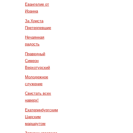
Евангелие от
Иоанна
За Христа
Претерпевшие
Нечаянная
радость
Праведный
Симеон
Верхотурский
Молодежное
служение
Свистать всех
наверх!
Екатеринбургским
Царским
маршрутом