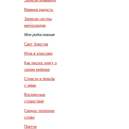
Записки краеведа
Мамина радость
Записки сестры
милосердия
Моя родословная
Свет Христов
Игра в классики
Как писать книгу о
своем ребенке
Страсти и борьба
с ними
Воскресные
странствия
Сердцу полезное
слово
Притчи