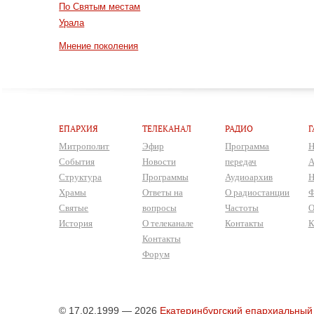
По Святым местам
Урала
Мнение поколения
ЕПАРХИЯ
ТЕЛЕКАНАЛ
РАДИО
Г
Митрополит
Эфир
Программа
Н
События
Новости
передач
А
Структура
Программы
Аудиоархив
Н
Храмы
Ответы на
О радиостанции
Ф
Святые
вопросы
Частоты
О
История
О телеканале
Контакты
К
Контакты
Форум
© 17.02.1999 — 2026
Екатеринбургский епархиальный