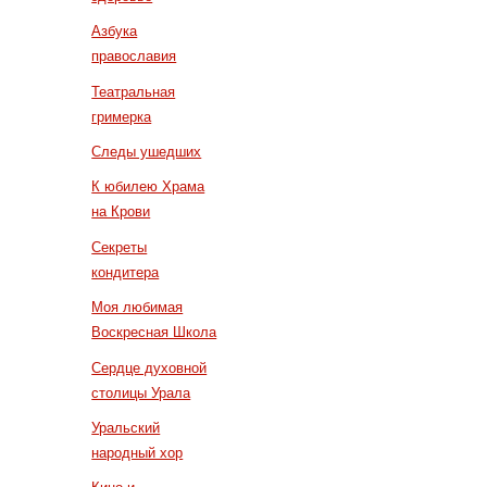
Азбука
православия
Театральная
гримерка
Следы ушедших
К юбилею Храма
на Крови
Секреты
кондитера
Моя любимая
Воскресная Школа
Сердце духовной
столицы Урала
Уральский
народный хор