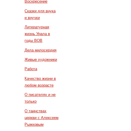
Воскресение
Сказки для внука
и внучки
Литературная
жизнь Урала в
годы ВОВ
Дела милосердия
Живые художники
Работа
Качество жизни в
любом возрасте
О писателях и не
только
О таинствах
церкви с Алексеем
Рыжковым