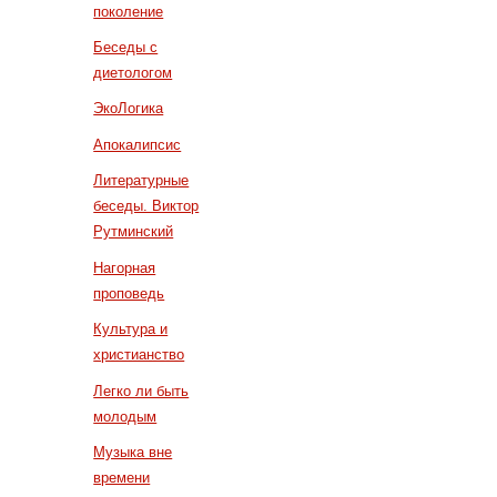
поколение
Беседы с
диетологом
ЭкоЛогика
Апокалипсис
Литературные
беседы. Виктор
Рутминский
Нагорная
проповедь
Культура и
христианство
Легко ли быть
молодым
Музыка вне
времени