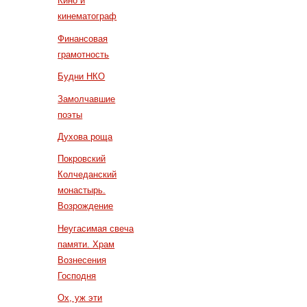
Кино и
кинематограф
Финансовая
грамотность
Будни НКО
Замолчавшие
поэты
Духова роща
Покровский
Колчеданский
монастырь.
Возрождение
Неугасимая свеча
памяти. Храм
Вознесения
Господня
Ох, уж эти