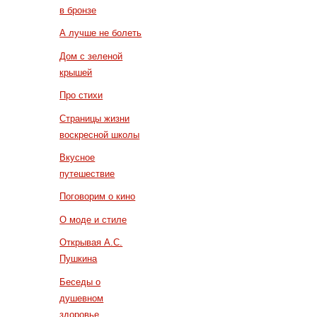
в бронзе
А лучше не болеть
Дом с зеленой
крышей
Про стихи
Страницы жизни
воскресной школы
Вкусное
путешествие
Поговорим о кино
О моде и стиле
Открывая А.С.
Пушкина
Беседы о
душевном
здоровье