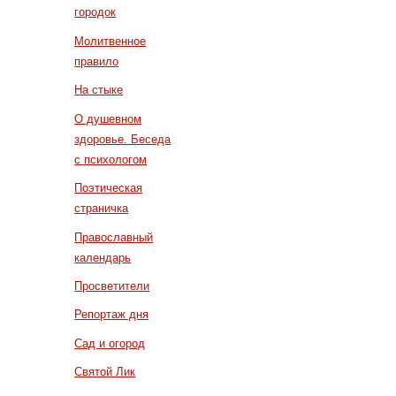
городок
Молитвенное
правило
На стыке
О душевном
здоровье. Беседа
с психологом
Поэтическая
страничка
Православный
календарь
Просветители
Репортаж дня
Сад и огород
Святой Лик