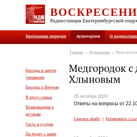
ВОСКРЕСЕН
Радиостанция Екатеринбургской епар
Программа передач
Аудиоархив
О радиостан
Главная
→
Аудиоархив
→ Медгородок
Медгородок с
Беседы в школе
Хлыновым
трезвения
Беседы о Вечном
25 октября 2024
В кругу семьи
Ответы на вопросы от 22.1
Возвращение к
истокам
Скачать файл
|
Копировать ссы
Гость в студии
Да будет с вами