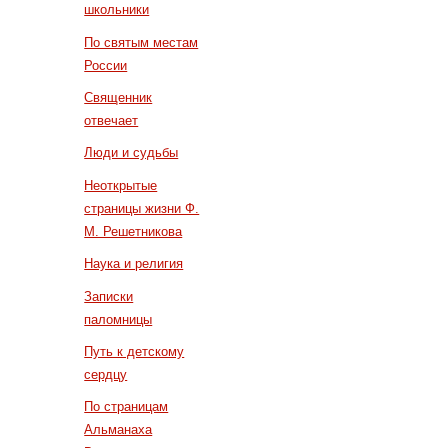
школьники
По святым местам
России
Священник
отвечает
Люди и судьбы
Неоткрытые
страницы жизни Ф.
М. Решетникова
Наука и религия
Записки
паломницы
Путь к детскому
сердцу
По страницам
Альманаха