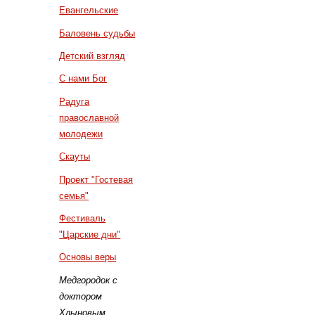
Евангельские
Баловень судьбы
Детский взгляд
С нами Бог
Радуга
православной
молодежи
Скауты
Проект "Гостевая
семья"
Фестиваль
"Царские дни"
Основы веры
Медгородок с
доктором
Хлыновым