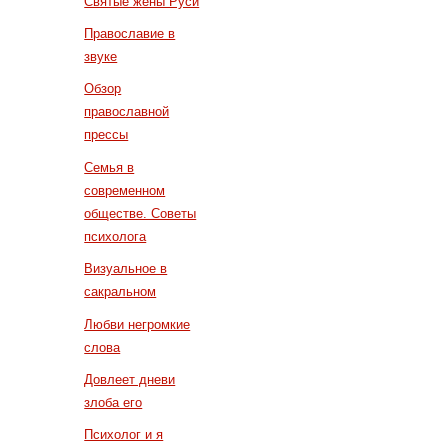
Святые жены Руси
Православие в
звуке
Обзор
православной
прессы
Семья в
современном
обществе. Советы
психолога
Визуальное в
сакральном
Любви негромкие
слова
Довлеет дневи
злоба его
Психолог и я