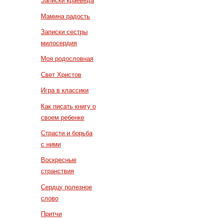
Записки краеведа
Мамина радость
Записки сестры
милосердия
Моя родословная
Свет Христов
Игра в классики
Как писать книгу о
своем ребенке
Страсти и борьба
с ними
Воскресные
странствия
Сердцу полезное
слово
Притчи