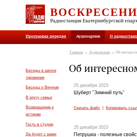
ВОСКРЕСЕН
Радиостанция Екатеринбургской епар
Программа передач
Аудиоархив
О радиостан
Главная
→
Аудиоархив
→ Об интересн
Об интересно
Беседы в школе
трезвения
25 декабря 2023
Беседы о Вечном
Шуберт "Зимний путь"
В кругу семьи
Возвращение к
Скачать файл
|
Копировать ссы
истокам
Гость в студии
25 декабря 2023
Петрушка - полезные свойс
Да будет с вами