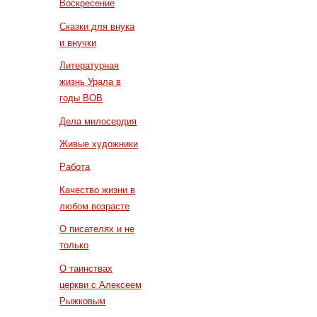
Воскресение
Сказки для внука
и внучки
Литературная
жизнь Урала в
годы ВОВ
Дела милосердия
Живые художники
Работа
Качество жизни в
любом возрасте
О писателях и не
только
О таинствах
церкви с Алексеем
Рыжковым