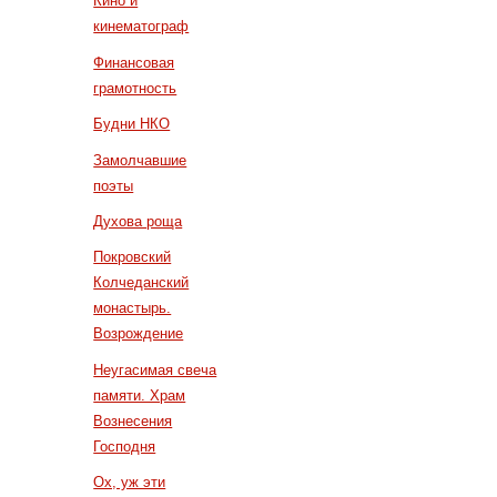
Кино и
кинематограф
Финансовая
грамотность
Будни НКО
Замолчавшие
поэты
Духова роща
Покровский
Колчеданский
монастырь.
Возрождение
Неугасимая свеча
памяти. Храм
Вознесения
Господня
Ох, уж эти