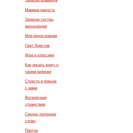
Записки краеведа
Мамина радость
Записки сестры
милосердия
Моя родословная
Свет Христов
Игра в классики
Как писать книгу о
своем ребенке
Страсти и борьба
с ними
Воскресные
странствия
Сердцу полезное
слово
Притчи