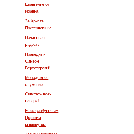
Евангелие от
Иоанна
За Христа
Претерпевшие
Нечаянная
радость
Праведный
Симеон
Верхотурский
Молодежное
служение
Свистать всех
наверх!
Екатеринбургским
Царским
маршрутом