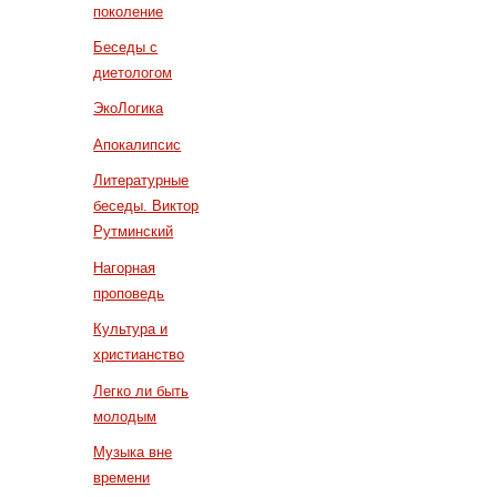
поколение
Беседы с
диетологом
ЭкоЛогика
Апокалипсис
Литературные
беседы. Виктор
Рутминский
Нагорная
проповедь
Культура и
христианство
Легко ли быть
молодым
Музыка вне
времени