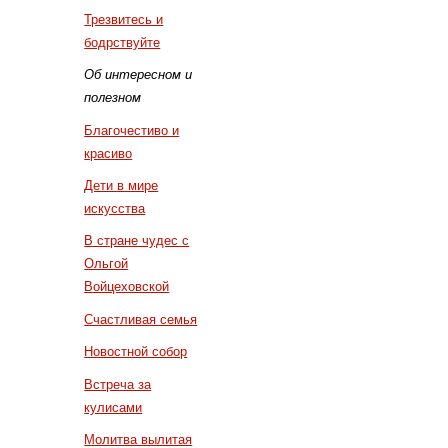
Трезвитесь и
бодрствуйте
Об интересном и
полезном
Благочестиво и
красиво
Дети в мире
искусства
В стране чудес с
Ольгой
Войцеховской
Счастливая семья
Новостной собор
Встреча за
кулисами
Молитва вылитая