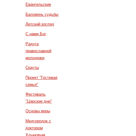
Евангельские
Баловень судьбы
Детский взгляд
С нами Бог
Радуга
православной
молодежи
Скауты
Проект "Гостевая
семья"
Фестиваль
"Царские дни"
Основы веры
Медгородок с
доктором
Хлыновым