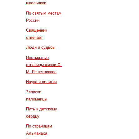
школьники
По святым местам
России
Священник
отвечает
Люди и судьбы
Неоткрытые
страницы жизни Ф.
М. Решетникова
Наука и религия
Записки
паломницы
Путь к детскому
сердцу
По страницам
Альманаха