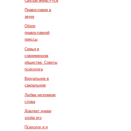
Святые жены Руси
Православие в
звуке
Обзор
православной
прессы
Семья в
современном
обществе. Советы
психолога
Визуальное в
сакральном
Любви негромкие
слова
Довлеет дневи
злоба его
Психолог и я