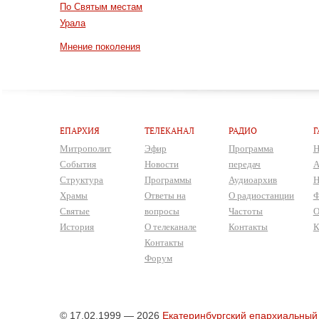
По Святым местам
Урала
Мнение поколения
ЕПАРХИЯ
ТЕЛЕКАНАЛ
РАДИО
Г
Митрополит
Эфир
Программа
Н
События
Новости
передач
А
Структура
Программы
Аудиоархив
Н
Храмы
Ответы на
О радиостанции
Ф
Святые
вопросы
Частоты
О
История
О телеканале
Контакты
К
Контакты
Форум
© 17.02.1999 — 2026
Екатеринбургский епархиальный