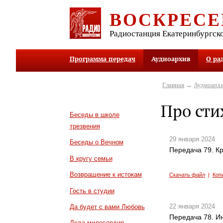
ВОСКРЕСЕ
Радиостанция Екатеринбургск
Программа передач
Аудиоархив
О ра
Главная
→
Аудиоарх
Про сти
Беседы в школе
трезвения
29 января 2024
Беседы о Вечном
Передача 79. К
В кругу семьи
Возвращение к истокам
Скачать файл
|
Коп
Гость в студии
22 января 2024
Да будет с вами Любовь
Передача 78. И
Дела милосердия