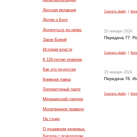
Детская редакция
Скачать файл
|
Коп
Детям о Боге
Дотянуться до небес
15 января 2024
Передача 77. Р
Закон Божий
История власти
Скачать файл
|
Коп
К 120-летию епархии
Как это по-русски
15 января 2024
Передача 76. Ин
Книжная лавка
Литературный театр
Скачать файл
|
Коп
Медицинский городок
Молитвенное правило
На стыке
О душевном здоровье.
Беседа с психологом