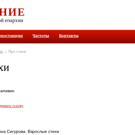
НИЕ
ой епархии
диостанции
Частоты
Контакты
ив
→ Про стихи
хи
рапивин
ировать ссылку
нна Сигурова. Взрослые стихи