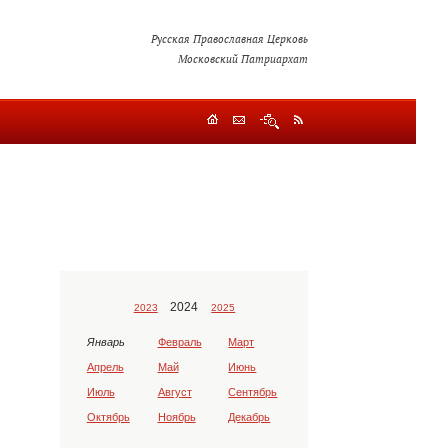
Русская Православная Церковь
Московский Патриархат
2024
2023
2025
Январь
Февраль
Март
Апрель
Май
Июнь
Июль
Август
Сентябрь
Октябрь
Ноябрь
Декабрь