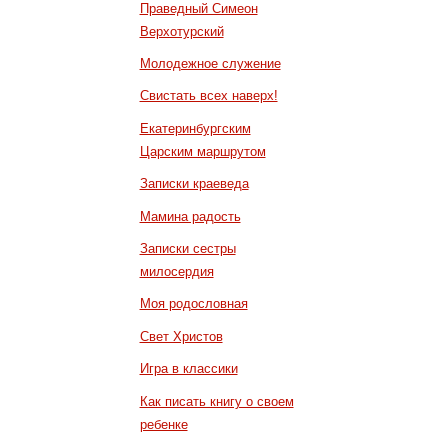
Праведный Симеон
Верхотурский
Молодежное служение
Свистать всех наверх!
Екатеринбургским
Царским маршрутом
Записки краеведа
Мамина радость
Записки сестры
милосердия
Моя родословная
Свет Христов
Игра в классики
Как писать книгу о своем
ребенке