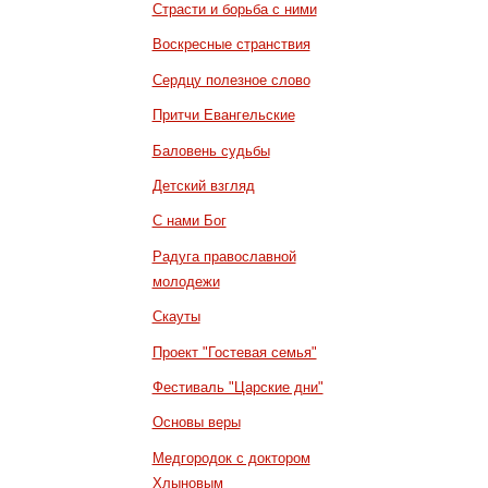
Страсти и борьба с ними
Воскресные странствия
Сердцу полезное слово
Притчи Евангельские
Баловень судьбы
Детский взгляд
С нами Бог
Радуга православной
молодежи
Скауты
Проект "Гостевая семья"
Фестиваль "Царские дни"
Основы веры
Медгородок с доктором
Хлыновым