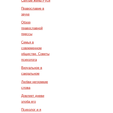
Святые жены Руси
Православие в
звуке
Обзор
православной
прессы
Семья в
современном
обществе. Советы
психолога
Визуальное в
сакральном
Любви негромкие
слова
Довлеет дневи
злоба его
Психолог и я