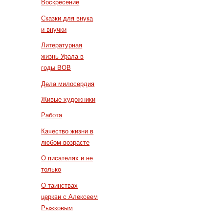
Воскресение
Сказки для внука
и внучки
Литературная
жизнь Урала в
годы ВОВ
Дела милосердия
Живые художники
Работа
Качество жизни в
любом возрасте
О писателях и не
только
О таинствах
церкви с Алексеем
Рыжковым