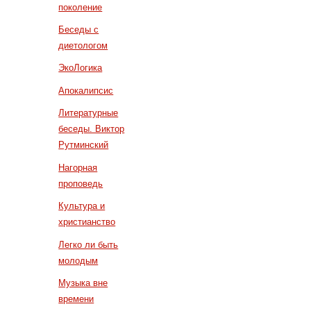
поколение
Беседы с
диетологом
ЭкоЛогика
Апокалипсис
Литературные
беседы. Виктор
Рутминский
Нагорная
проповедь
Культура и
христианство
Легко ли быть
молодым
Музыка вне
времени