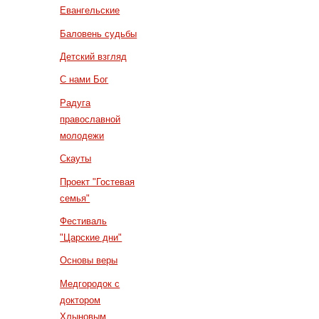
Евангельские
Баловень судьбы
Детский взгляд
С нами Бог
Радуга
православной
молодежи
Скауты
Проект "Гостевая
семья"
Фестиваль
"Царские дни"
Основы веры
Медгородок с
доктором
Хлыновым