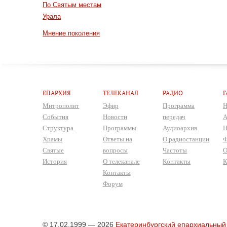
По Святым местам
Урала
Мнение поколения
ЕПАРХИЯ
ТЕЛЕКАНАЛ
РАДИО
Г
Митрополит
Эфир
Программа
Н
События
Новости
передач
А
Структура
Программы
Аудиоархив
Н
Храмы
Ответы на
О радиостанции
Ф
Святые
вопросы
Частоты
О
История
О телеканале
Контакты
К
Контакты
Форум
© 17.02.1999 — 2026
Екатеринбургский епархиальный