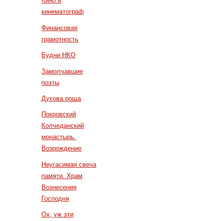
Кино и
кинематограф
Финансовая
грамотность
Будни НКО
Замолчавшие
поэты
Духова роща
Покровский
Колчеданский
монастырь.
Возрождение
Неугасимая свеча
памяти. Храм
Вознесения
Господня
Ох, уж эти