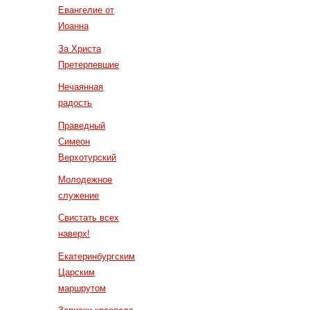
Евангелие от
Иоанна
За Христа
Претерпевшие
Нечаянная
радость
Праведный
Симеон
Верхотурский
Молодежное
служение
Свистать всех
наверх!
Екатеринбургским
Царским
маршрутом