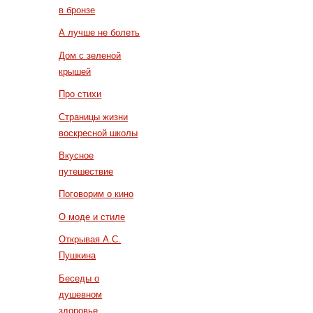
в бронзе
А лучше не болеть
Дом с зеленой
крышей
Про стихи
Страницы жизни
воскресной школы
Вкусное
путешествие
Поговорим о кино
О моде и стиле
Открывая А.С.
Пушкина
Беседы о
душевном
здоровье