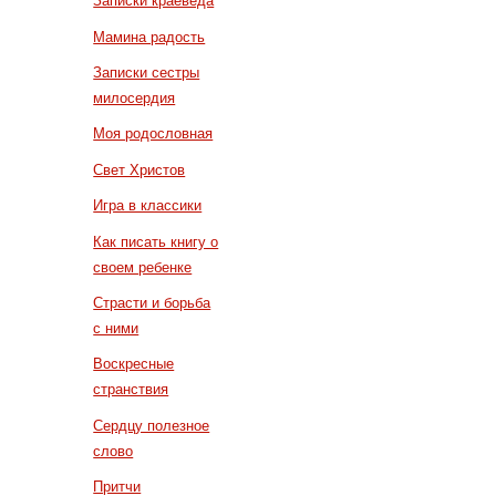
Записки краеведа
Мамина радость
Записки сестры
милосердия
Моя родословная
Свет Христов
Игра в классики
Как писать книгу о
своем ребенке
Страсти и борьба
с ними
Воскресные
странствия
Сердцу полезное
слово
Притчи