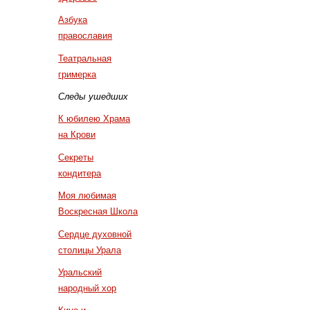
Азбука
православия
Театральная
гримерка
Следы ушедших
К юбилею Храма
на Крови
Секреты
кондитера
Моя любимая
Воскресная Школа
Сердце духовной
столицы Урала
Уральский
народный хор