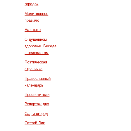
городок
Молитвенное
правило
На стыке
О душевном
здоровье. Беседа
с психологом
Поэтическая
страничка
Православный
календарь
Просветители
Репортаж дня
Сад и огород
Святой Лик