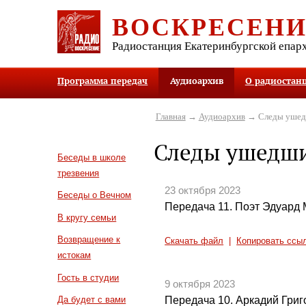
ВОСКРЕСЕН
Радиостанция Екатеринбургской епар
Программа передач
Аудиоархив
О радиостан
Главная
→
Аудиоархив
→ Следы уше
Следы ушедш
Беседы в школе
трезвения
23 октября 2023
Беседы о Вечном
Передача 11. Поэт Эдуард
В кругу семьи
Возвращение к
Скачать файл
|
Копировать ссы
истокам
Гость в студии
9 октября 2023
Передача 10. Аркадий Григ
Да будет с вами