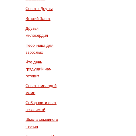
Советы Доулы
Ветхий Завет
Друзья
милосердия
Песочница для
взрослых
Что день
грядущий нам
готовит
Советы молодой
маме
Соборности свет
негасимый
Школа семейного
чтения