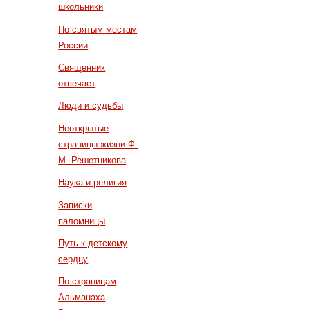
школьники
По святым местам
России
Священник
отвечает
Люди и судьбы
Неоткрытые
страницы жизни Ф.
М. Решетникова
Наука и религия
Записки
паломницы
Путь к детскому
сердцу
По страницам
Альманаха