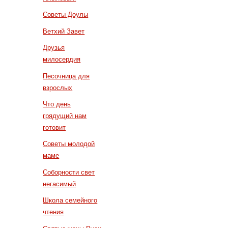
Советы Доулы
Ветхий Завет
Друзья
милосердия
Песочница для
взрослых
Что день
грядущий нам
готовит
Советы молодой
маме
Соборности свет
негасимый
Школа семейного
чтения