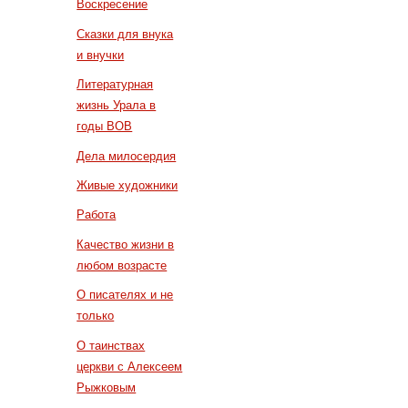
Воскресение
Сказки для внука
и внучки
Литературная
жизнь Урала в
годы ВОВ
Дела милосердия
Живые художники
Работа
Качество жизни в
любом возрасте
О писателях и не
только
О таинствах
церкви с Алексеем
Рыжковым