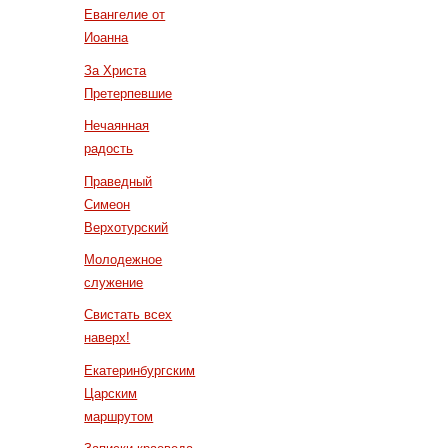
Евангелие от
Иоанна
За Христа
Претерпевшие
Нечаянная
радость
Праведный
Симеон
Верхотурский
Молодежное
служение
Свистать всех
наверх!
Екатеринбургским
Царским
маршрутом