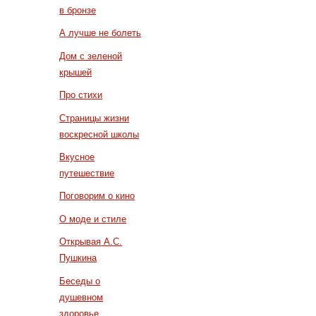
в бронзе
А лучше не болеть
Дом с зеленой
крышей
Про стихи
Страницы жизни
воскресной школы
Вкусное
путешествие
Поговорим о кино
О моде и стиле
Открывая А.С.
Пушкина
Беседы о
душевном
здоровье