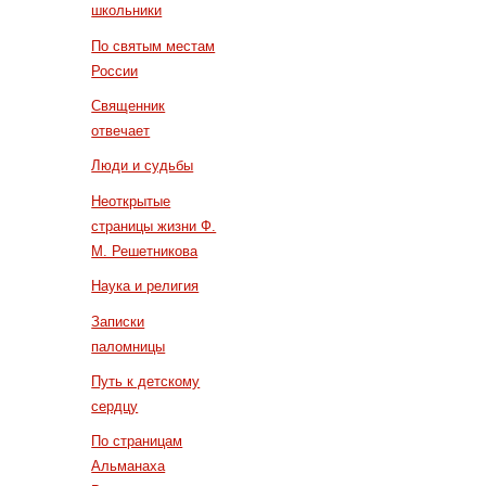
школьники
По святым местам
России
Священник
отвечает
Люди и судьбы
Неоткрытые
страницы жизни Ф.
М. Решетникова
Наука и религия
Записки
паломницы
Путь к детскому
сердцу
По страницам
Альманаха