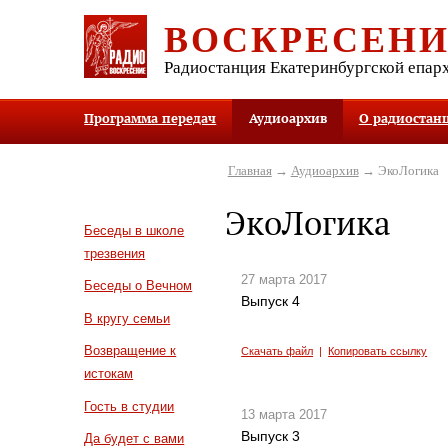
ВОСКРЕСЕН
Радиостанция Екатеринбургской епар
Программа передач
Аудиоархив
О радиостан
Главная
→
Аудиоархив
→ ЭкоЛогика
ЭкоЛогика
Беседы в школе
трезвения
27 марта 2017
Беседы о Вечном
Выпуск 4
В кругу семьи
Возвращение к
Скачать файл
|
Копировать ссылку
истокам
Гость в студии
13 марта 2017
Выпуск 3
Да будет с вами