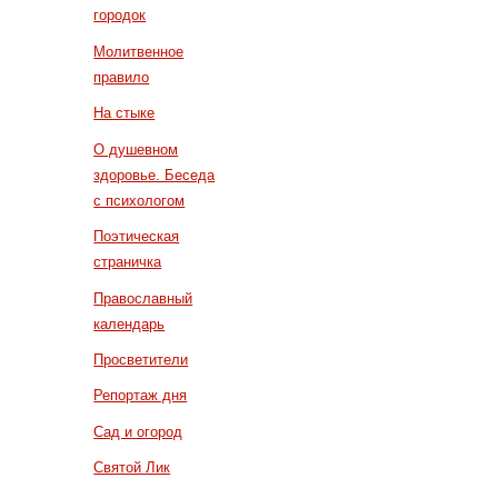
городок
Молитвенное
правило
На стыке
О душевном
здоровье. Беседа
с психологом
Поэтическая
страничка
Православный
календарь
Просветители
Репортаж дня
Сад и огород
Святой Лик