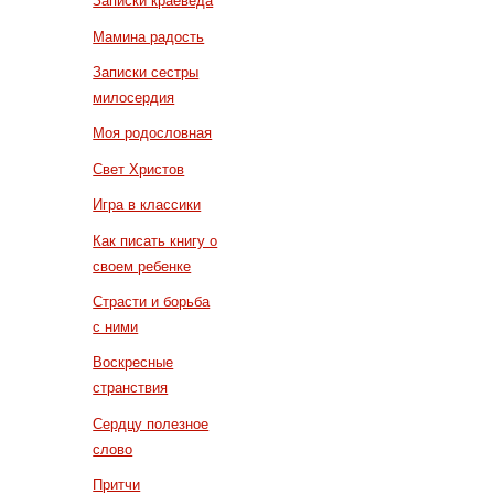
Записки краеведа
Мамина радость
Записки сестры
милосердия
Моя родословная
Свет Христов
Игра в классики
Как писать книгу о
своем ребенке
Страсти и борьба
с ними
Воскресные
странствия
Сердцу полезное
слово
Притчи