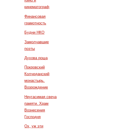
Кино и
кинематограф
Финансовая
грамотность
Будни НКО
Замолчавшие
поэты
Духова роща
Покровский
Колчеданский
монастырь.
Возрождение
Неугасимая свеча
памяти. Храм
Вознесения
Господня
Ох, уж эти