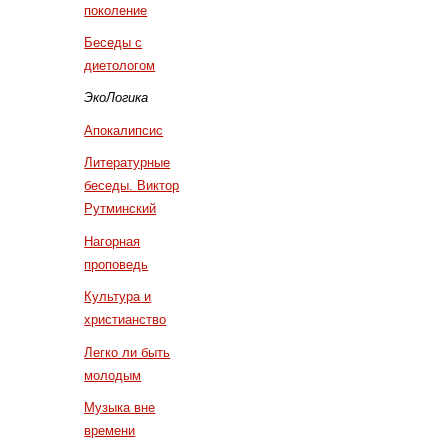
поколение
Беседы с
диетологом
ЭкоЛогика
Апокалипсис
Литературные
беседы. Виктор
Рутминский
Нагорная
проповедь
Культура и
христианство
Легко ли быть
молодым
Музыка вне
времени