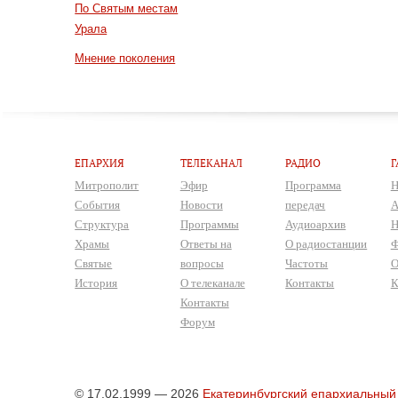
По Святым местам
Урала
Мнение поколения
ЕПАРХИЯ
ТЕЛЕКАНАЛ
РАДИО
Г
Митрополит
Эфир
Программа
Н
События
Новости
передач
А
Структура
Программы
Аудиоархив
Н
Храмы
Ответы на
О радиостанции
Ф
Святые
вопросы
Частоты
О
История
О телеканале
Контакты
К
Контакты
Форум
© 17.02.1999 — 2026
Екатеринбургский епархиальный