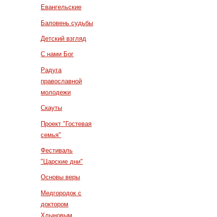
Евангельские
Баловень судьбы
Детский взгляд
С нами Бог
Радуга
православной
молодежи
Скауты
Проект "Гостевая
семья"
Фестиваль
"Царские дни"
Основы веры
Медгородок с
доктором
Хлыновым