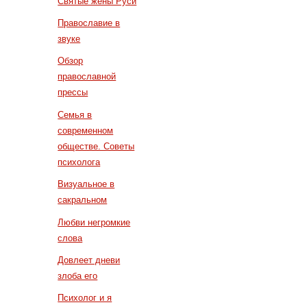
Святые жены Руси
Православие в
звуке
Обзор
православной
прессы
Семья в
современном
обществе. Советы
психолога
Визуальное в
сакральном
Любви негромкие
слова
Довлеет дневи
злоба его
Психолог и я