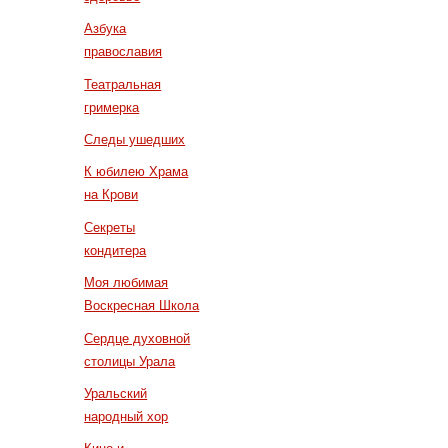
Азбука
православия
Театральная
гримерка
Следы ушедших
К юбилею Храма
на Крови
Секреты
кондитера
Моя любимая
Воскресная Школа
Сердце духовной
столицы Урала
Уральский
народный хор