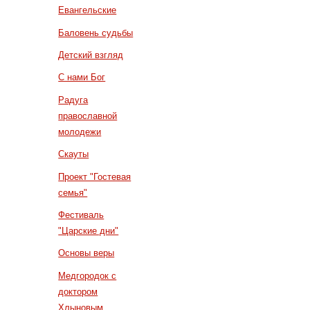
Евангельские
Баловень судьбы
Детский взгляд
С нами Бог
Радуга
православной
молодежи
Скауты
Проект "Гостевая
семья"
Фестиваль
"Царские дни"
Основы веры
Медгородок с
доктором
Хлыновым