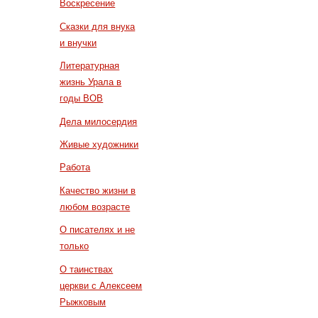
Воскресение
Сказки для внука
и внучки
Литературная
жизнь Урала в
годы ВОВ
Дела милосердия
Живые художники
Работа
Качество жизни в
любом возрасте
О писателях и не
только
О таинствах
церкви с Алексеем
Рыжковым