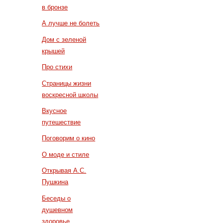
в бронзе
А лучше не болеть
Дом с зеленой
крышей
Про стихи
Страницы жизни
воскресной школы
Вкусное
путешествие
Поговорим о кино
О моде и стиле
Открывая А.С.
Пушкина
Беседы о
душевном
здоровье