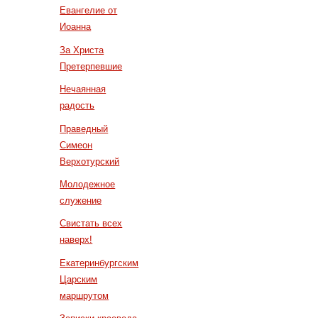
Евангелие от
Иоанна
За Христа
Претерпевшие
Нечаянная
радость
Праведный
Симеон
Верхотурский
Молодежное
служение
Свистать всех
наверх!
Екатеринбургским
Царским
маршрутом