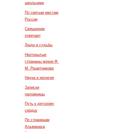
школьники
По святым местам
России
Священник
отвечает
Люди и судьбы
Неоткрытые
страницы жизни Ф.
М. Решетникова
Наука и религия
Записки
паломницы
Путь к детскому
сердцу
По страницам
Альманаха