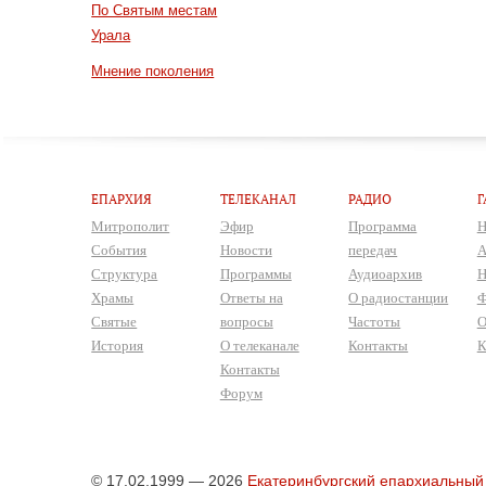
По Святым местам
Урала
Мнение поколения
ЕПАРХИЯ
ТЕЛЕКАНАЛ
РАДИО
Г
Митрополит
Эфир
Программа
Н
События
Новости
передач
А
Структура
Программы
Аудиоархив
Н
Храмы
Ответы на
О радиостанции
Ф
Святые
вопросы
Частоты
О
История
О телеканале
Контакты
К
Контакты
Форум
© 17.02.1999 — 2026
Екатеринбургский епархиальный