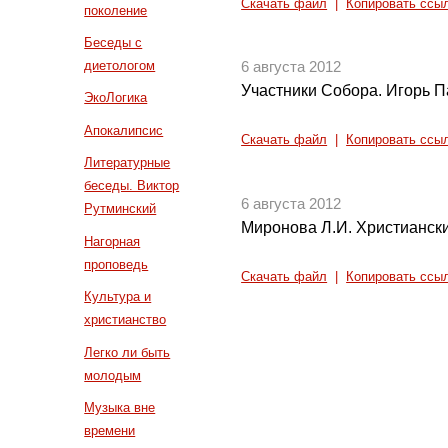
Скачать файл
|
Копировать ссы
поколение
Беседы с
диетологом
6 августа 2012
Участники Собора. Игорь 
ЭкоЛогика
Апокалипсис
Скачать файл
|
Копировать ссы
Литературные
беседы. Виктор
6 августа 2012
Рутминский
Миронова Л.И. Христиански
Нагорная
проповедь
Скачать файл
|
Копировать ссы
Культура и
христианство
Легко ли быть
молодым
Музыка вне
времени