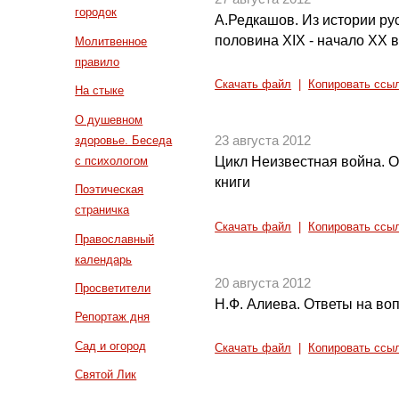
городок
А.Редкашов. Из истории ру
половина XIX - начало XX в
Молитвенное
правило
Скачать файл
|
Копировать ссы
На стыке
О душевном
здоровье. Беседа
23 августа 2012
с психологом
Цикл Неизвестная война. О
книги
Поэтическая
страничка
Скачать файл
|
Копировать ссы
Православный
календарь
20 августа 2012
Просветители
Н.Ф. Алиева. Ответы на воп
Репортаж дня
Сад и огород
Скачать файл
|
Копировать ссы
Святой Лик