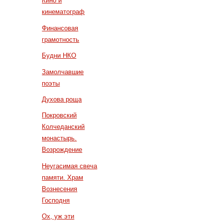
Кино и
кинематограф
Финансовая
грамотность
Будни НКО
Замолчавшие
поэты
Духова роща
Покровский
Колчеданский
монастырь.
Возрождение
Неугасимая свеча
памяти. Храм
Вознесения
Господня
Ох, уж эти