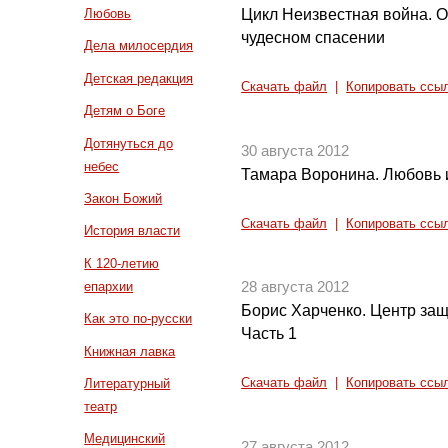
Цикл Неизвестная война. О
Любовь
чудесном спасении
Дела милосердия
Детская редакция
Скачать файл
|
Копировать ссы
Детям о Боге
Дотянуться до
30 августа 2012
небес
Тамара Воронина. Любовь 
Закон Божий
Скачать файл
|
Копировать ссы
История власти
К 120-летию
епархии
28 августа 2012
Борис Харченко. Центр за
Как это по-русски
Часть 1
Книжная лавка
Литературный
Скачать файл
|
Копировать ссы
театр
Медицинский
27 августа 2012