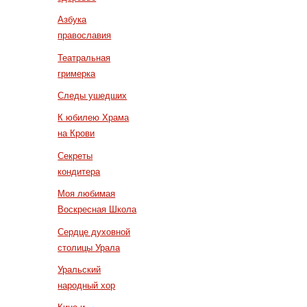
Азбука
православия
Театральная
гримерка
Следы ушедших
К юбилею Храма
на Крови
Секреты
кондитера
Моя любимая
Воскресная Школа
Сердце духовной
столицы Урала
Уральский
народный хор