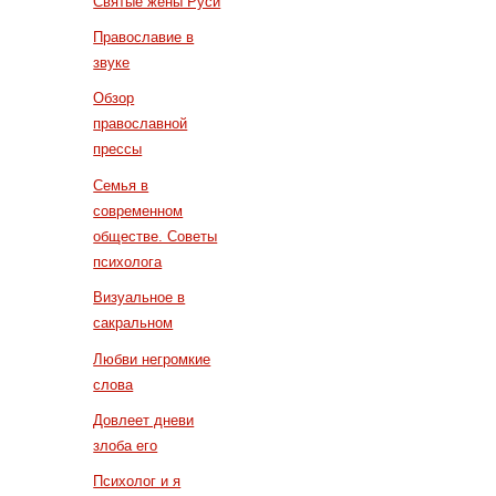
Святые жены Руси
Православие в
звуке
Обзор
православной
прессы
Семья в
современном
обществе. Советы
психолога
Визуальное в
сакральном
Любви негромкие
слова
Довлеет дневи
злоба его
Психолог и я