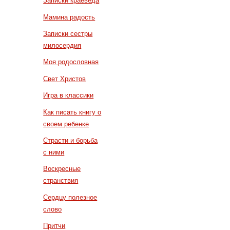
Записки краеведа
Мамина радость
Записки сестры
милосердия
Моя родословная
Свет Христов
Игра в классики
Как писать книгу о
своем ребенке
Страсти и борьба
с ними
Воскресные
странствия
Сердцу полезное
слово
Притчи