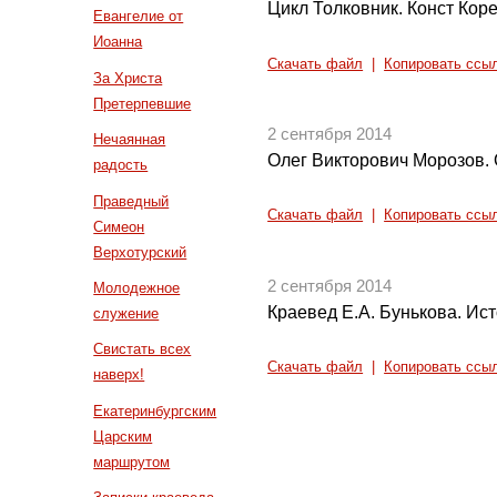
Цикл Толковник. Конст Коре
Евангелие от
Иоанна
Скачать файл
|
Копировать ссы
За Христа
Претерпевшие
2 сентября 2014
Нечаянная
Олег Викторович Морозов. 
радость
Праведный
Скачать файл
|
Копировать ссы
Симеон
Верхотурский
2 сентября 2014
Молодежное
Краевед Е.А. Бунькова. Ис
служение
Свистать всех
Скачать файл
|
Копировать ссы
наверх!
Екатеринбургским
Царским
маршрутом