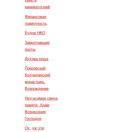
Кино и
кинематограф
Финансовая
грамотность
Будни НКО
Замолчавшие
поэты
Духова роща
Покровский
Колчеданский
монастырь.
Возрождение
Неугасимая свеча
памяти. Храм
Вознесения
Господня
Ох, уж эти