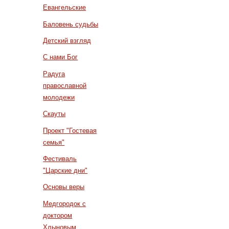
Евангельские
Баловень судьбы
Детский взгляд
С нами Бог
Радуга
православной
молодежи
Скауты
Проект "Гостевая
семья"
Фестиваль
"Царские дни"
Основы веры
Медгородок с
доктором
Хлыновым