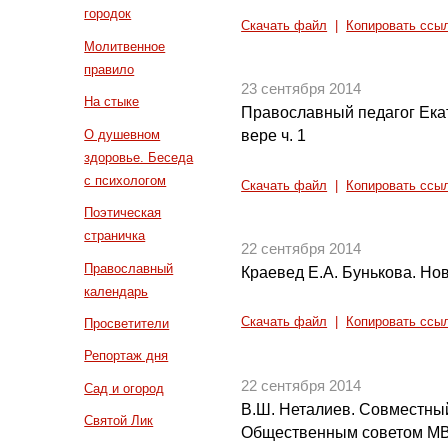
городок
Скачать файл
|
Копировать ссы
Молитвенное
правило
23 сентября 2014
На стыке
Православный педагог Екат
О душевном
вере ч. 1
здоровье. Беседа
с психологом
Скачать файл
|
Копировать ссы
Поэтическая
страничка
22 сентября 2014
Православный
Краевед Е.А. Бунькова. Но
календарь
Скачать файл
|
Копировать ссы
Просветители
Репортаж дня
22 сентября 2014
Сад и огород
В.Ш. Неталиев. Совместный
Святой Лик
Общественным советом М