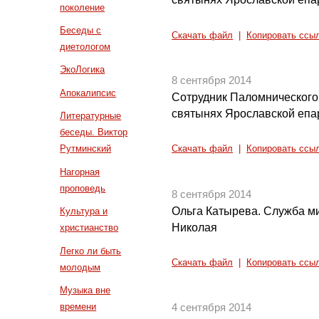
поколение
Беседы с
Скачать файл
|
Копировать ссы
диетологом
ЭкоЛогика
8 сентября 2014
Апокалипсис
Сотрудник Паломнического
святынях Ярославской епар
Литературные
беседы. Виктор
Рутминский
Скачать файл
|
Копировать ссы
Нагорная
проповедь
8 сентября 2014
Ольга Катырева. Служба ми
Культура и
Николая
христианство
Легко ли быть
Скачать файл
|
Копировать ссы
молодым
Музыка вне
времени
4 сентября 2014