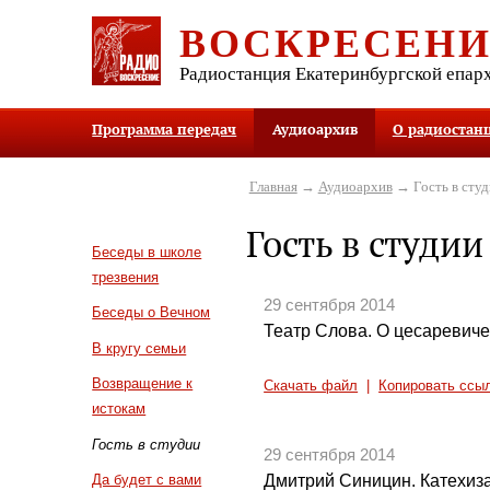
ВОСКРЕСЕН
Радиостанция Екатеринбургской епар
Программа передач
Аудиоархив
О радиостан
Главная
→
Аудиоархив
→ Гость в студ
Гость в студии
Беседы в школе
трезвения
29 сентября 2014
Беседы о Вечном
Театр Слова. О цесаревиче
В кругу семьи
Возвращение к
Скачать файл
|
Копировать ссы
истокам
Гость в студии
29 сентября 2014
Дмитрий Синицин. Катехиз
Да будет с вами