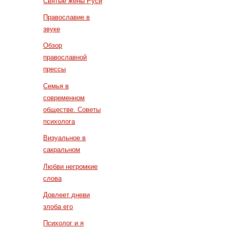
Святые жены Руси
Православие в
звуке
Обзор
православной
прессы
Семья в
современном
обществе. Советы
психолога
Визуальное в
сакральном
Любви негромкие
слова
Довлеет дневи
злоба его
Психолог и я