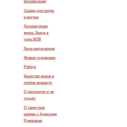
Воскресение
Сказки для внука
и внучки
Литературная
жизнь Урала в
годы ВОВ
Дела милосердия
Живые художники
Работа
Качество жизни в
любом возрасте
О писателях и не
только
О таинствах
церкви с Алексеем
Рыжковым