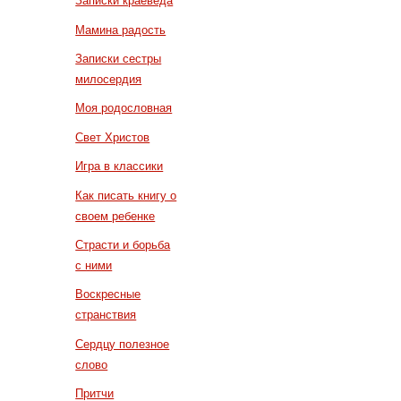
Записки краеведа
Мамина радость
Записки сестры
милосердия
Моя родословная
Свет Христов
Игра в классики
Как писать книгу о
своем ребенке
Страсти и борьба
с ними
Воскресные
странствия
Сердцу полезное
слово
Притчи