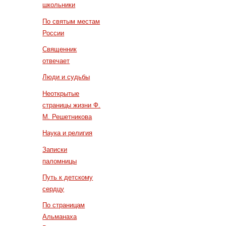
школьники
По святым местам
России
Священник
отвечает
Люди и судьбы
Неоткрытые
страницы жизни Ф.
М. Решетникова
Наука и религия
Записки
паломницы
Путь к детскому
сердцу
По страницам
Альманаха