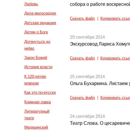
собора о работе воскресн
Любовь
Дела милосердия
Скачать файл
|
Копировать ссы
Детская редакция
Детям о Боге
29 сентября 2014
Дотянуться до
Экскурсовод Лариса Хомуто
небес
Закон Божий
Скачать файл
|
Копировать ссы
История власти
К 120-летию
25 сентября 2014
епархии
Ольга Бухаркина. Листаем у
Как это по-русски
Скачать файл
|
Копировать ссы
Книжная лавка
Литературный
24 сентября 2014
театр
Театр Слова. О цесаревиче
Медицинский