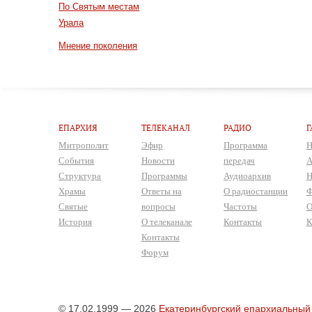
По Святым местам
Урала
Мнение поколения
ЕПАРХИЯ
ТЕЛЕКАНАЛ
РАДИО
Г
Митрополит
Эфир
Программа
Н
События
Новости
передач
А
Структура
Программы
Аудиоархив
Н
Храмы
Ответы на
О радиостанции
Ф
Святые
вопросы
Частоты
О
История
О телеканале
Контакты
К
Контакты
Форум
© 17.02.1999 — 2026
Екатеринбургский епархиальный