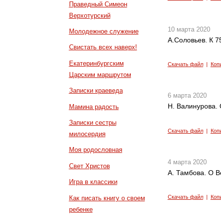
Праведный Симеон
Верхотурский
10 марта 2020
Молодежное служение
А.Соловьев. К 7
Свистать всех наверх!
Екатеринбургским
Скачать файл
|
Коп
Царским маршрутом
Записки краеведа
6 марта 2020
Н. Валинурова. 
Мамина радость
Записки сестры
Скачать файл
|
Коп
милосердия
Моя родословная
4 марта 2020
Свет Христов
А. Тамбова. О 
Игра в классики
Скачать файл
|
Коп
Как писать книгу о своем
ребенке