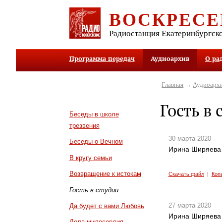
ВОСКРЕСЕ
Радиостанция Екатеринбургск
Программа передач
Аудиоархив
О ра
Главная
→
Аудиоарх
Гость в 
Беседы в школе
трезвения
30 марта 2020
Беседы о Вечном
Ирина Ширяева 
В кругу семьи
Возвращение к истокам
Скачать файл
|
Коп
Гость в студии
27 марта 2020
Да будет с вами Любовь
Ирина Ширяева 
Дела милосердия