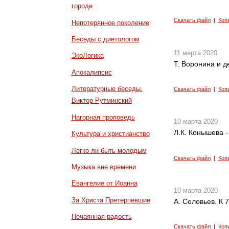
городе
Скачать файл
|
Коп
Непотерянное поколение
Беседы с диетологом
11 марта 2020
ЭкоЛогика
Т. Воронина и д
Апокалипсис
Литературные беседы.
Скачать файл
|
Коп
Виктор Рутминский
Нагорная проповедь
10 марта 2020
Л.К. Конышева -
Культура и христианство
Легко ли быть молодым
Скачать файл
|
Коп
Музыка вне времени
Евангелие от Иоанна
10 марта 2020
За Христа Претерпевшие
А. Соловьев. К 
Нечаянная радость
Скачать файл
|
Коп