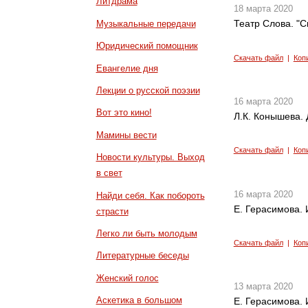
Литдрама
18 марта 2020
Театр Слова. "
Музыкальные передачи
Юридический помощник
Скачать файл
|
Коп
Евангелие дня
Лекции о русской поэзии
16 марта 2020
Вот это кино!
Л.К. Конышева. 
Мамины вести
Скачать файл
|
Коп
Новости культуры. Выход
в свет
16 марта 2020
Найди себя. Как побороть
Е. Герасимова. 
страсти
Легко ли быть молодым
Скачать файл
|
Коп
Литературные беседы
Женский голос
13 марта 2020
Аскетика в большом
Е. Герасимова. 