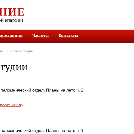
НИЕ
ой епархии
диостанции
Частоты
Контакты
ив
→ Гость в студии
студии
паломнический отдел. Планы на лето ч. 2
ировать ссылку
паломнический отдел. Планы на лето ч. 1