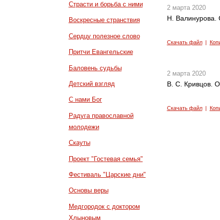
Страсти и борьба с ними
2 марта 2020
Н. Валинурова. 
Воскресные странствия
Сердцу полезное слово
Скачать файл
|
Коп
Притчи Евангельские
Баловень судьбы
2 марта 2020
Детский взгляд
В. С. Кривцов. 
С нами Бог
Скачать файл
|
Коп
Радуга православной
молодежи
Скауты
Проект "Гостевая семья"
Фестиваль "Царские дни"
Основы веры
Медгородок с доктором
Хлыновым