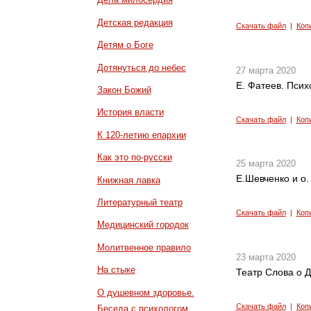
Детская редакция
Скачать файл
|
Коп
Детям о Боге
Дотянуться до небес
27 марта 2020
Е. Фатеев. Псих
Закон Божий
История власти
Скачать файл
|
Коп
К 120-летию епархии
Как это по-русски
25 марта 2020
Е.Шевченко и о
Книжная лавка
Литературный театр
Скачать файл
|
Коп
Медицинский городок
Молитвенное правило
23 марта 2020
На стыке
Театр Слова о Д
О душевном здоровье.
Скачать файл
|
Коп
Беседа с психологом