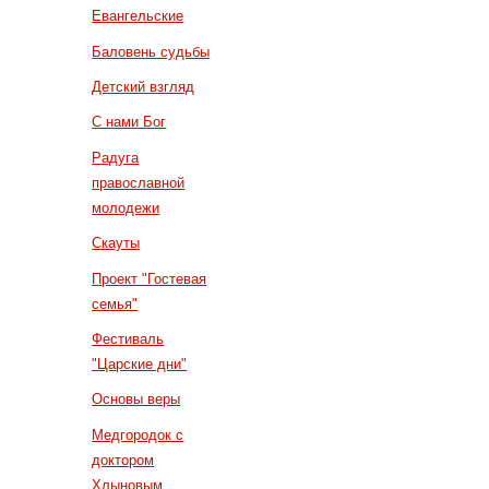
Евангельские
Баловень судьбы
Детский взгляд
С нами Бог
Радуга
православной
молодежи
Скауты
Проект "Гостевая
семья"
Фестиваль
"Царские дни"
Основы веры
Медгородок с
доктором
Хлыновым