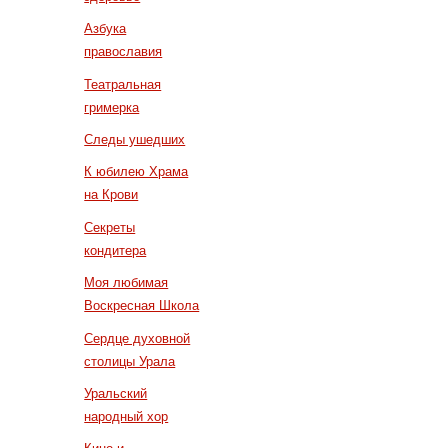
Азбука
православия
Театральная
гримерка
Следы ушедших
К юбилею Храма
на Крови
Секреты
кондитера
Моя любимая
Воскресная Школа
Сердце духовной
столицы Урала
Уральский
народный хор