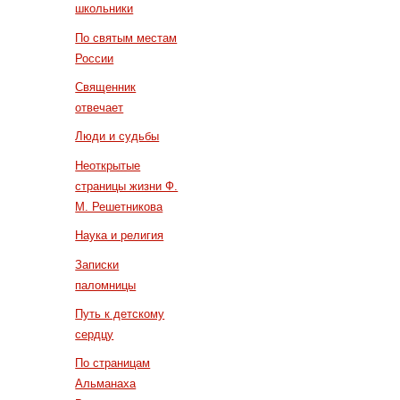
школьники
По святым местам
России
Священник
отвечает
Люди и судьбы
Неоткрытые
страницы жизни Ф.
М. Решетникова
Наука и религия
Записки
паломницы
Путь к детскому
сердцу
По страницам
Альманаха