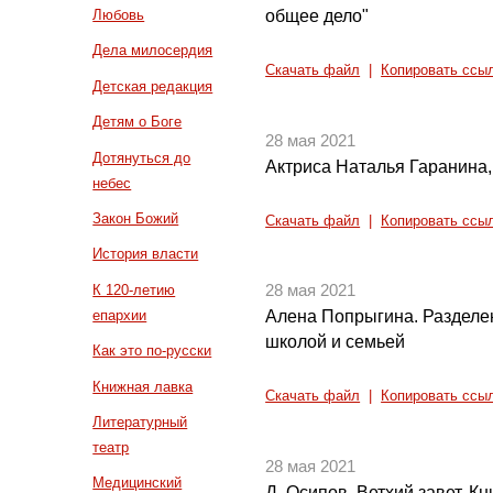
общее дело"
Любовь
Дела милосердия
Скачать файл
|
Копировать ссы
Детская редакция
Детям о Боге
28 мая 2021
Дотянуться до
Актриса Наталья Гаранина, 
небес
Закон Божий
Скачать файл
|
Копировать ссы
История власти
К 120-летию
28 мая 2021
епархии
Алена Попрыгина. Разделе
школой и семьей
Как это по-русски
Книжная лавка
Скачать файл
|
Копировать ссы
Литературный
театр
28 мая 2021
Медицинский
Д. Осипов. Ветхий завет. Кн