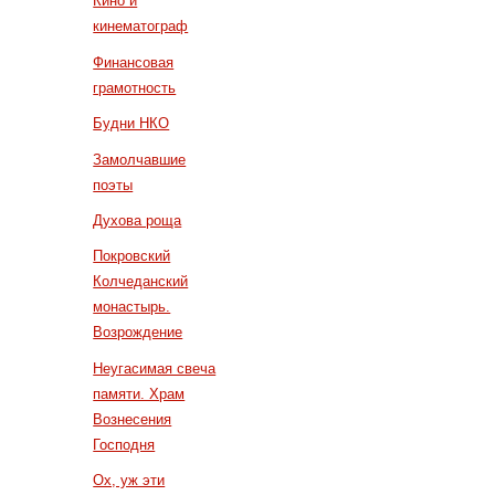
Кино и
кинематограф
Финансовая
грамотность
Будни НКО
Замолчавшие
поэты
Духова роща
Покровский
Колчеданский
монастырь.
Возрождение
Неугасимая свеча
памяти. Храм
Вознесения
Господня
Ох, уж эти