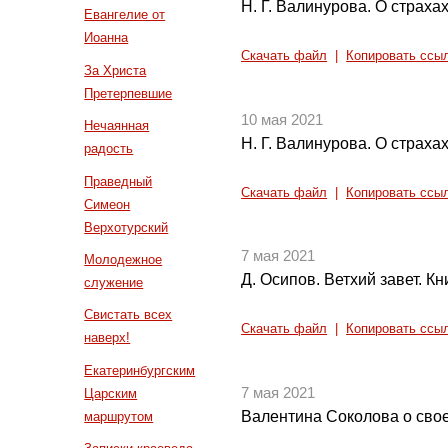
Н. Г. Валинурова. О страхах
Евангелие от
Иоанна
Скачать файл
|
Копировать ссы
За Христа
Претерпевшие
10 мая 2021
Нечаянная
Н. Г. Валинурова. О страхах
радость
Праведный
Скачать файл
|
Копировать ссы
Симеон
Верхотурский
7 мая 2021
Молодежное
Д. Осипов. Ветхий завет. Кн
служение
Свистать всех
Скачать файл
|
Копировать ссы
наверх!
Екатеринбургским
7 мая 2021
Царским
Валентина Соколова о сво
маршрутом