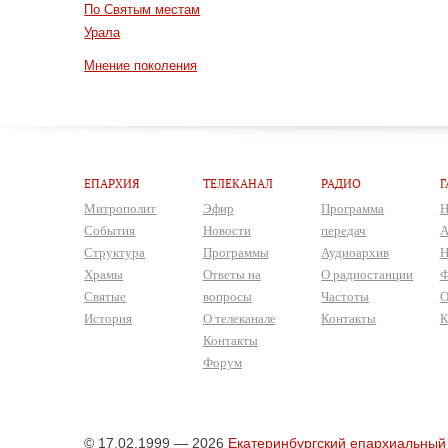
По Святым местам
Урала
Мнение поколения
ЕПАРХИЯ
ТЕЛЕКАНАЛ
РАДИО
Г
Митрополит
Эфир
Программа
Н
События
Новости
передач
А
Структура
Программы
Аудиоархив
Н
Храмы
Ответы на
О радиостанции
Ф
Святые
вопросы
Частоты
О
История
О телеканале
Контакты
К
Контакты
Форум
© 17.02.1999 — 2026
Екатеринбургский епархиальный