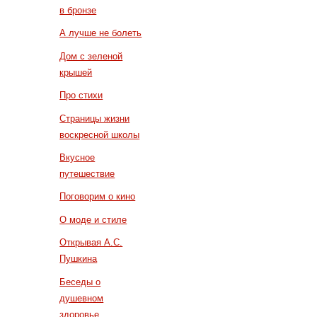
в бронзе
А лучше не болеть
Дом с зеленой
крышей
Про стихи
Страницы жизни
воскресной школы
Вкусное
путешествие
Поговорим о кино
О моде и стиле
Открывая А.С.
Пушкина
Беседы о
душевном
здоровье