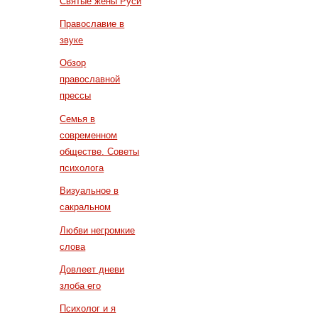
Святые жены Руси
Православие в
звуке
Обзор
православной
прессы
Семья в
современном
обществе. Советы
психолога
Визуальное в
сакральном
Любви негромкие
слова
Довлеет дневи
злоба его
Психолог и я