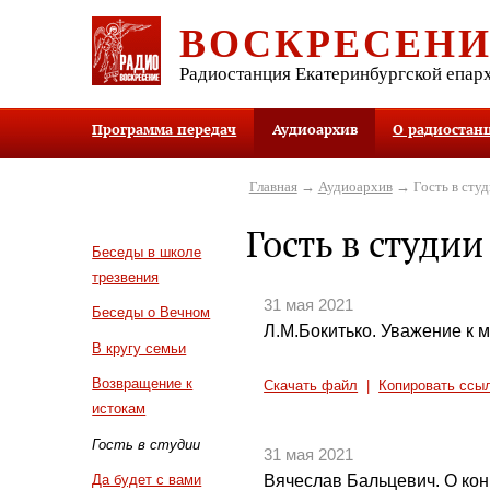
ВОСКРЕСЕН
Радиостанция Екатеринбургской епар
Программа передач
Аудиоархив
О радиостан
Главная
→
Аудиоархив
→ Гость в студ
Гость в студии
Беседы в школе
трезвения
31 мая 2021
Беседы о Вечном
Л.М.Бокитько. Уважение к 
В кругу семьи
Возвращение к
Скачать файл
|
Копировать ссы
истокам
Гость в студии
31 мая 2021
Вячеслав Бальцевич. О кон
Да будет с вами