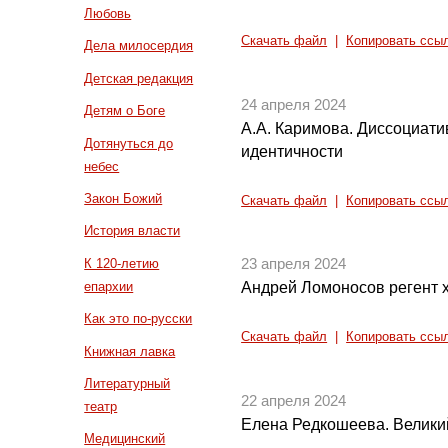
Любовь
Скачать файл
|
Копировать ссы
Дела милосердия
Детская редакция
24 апреля 2024
Детям о Боге
А.А. Каримова. Диссоциати
Дотянуться до
идентичности
небес
Закон Божий
Скачать файл
|
Копировать ссы
История власти
К 120-летию
23 апреля 2024
епархии
Андрей Ломоносов регент
Как это по-русски
Скачать файл
|
Копировать ссы
Книжная лавка
Литературный
22 апреля 2024
театр
Елена Редкошеева. Велики
Медицинский