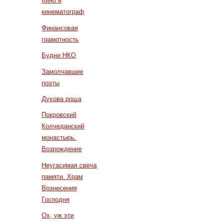
Кино и
кинематограф
Финансовая
грамотность
Будни НКО
Замолчавшие
поэты
Духова роща
Покровский
Колчеданский
монастырь.
Возрождение
Неугасимая свеча
памяти. Храм
Вознесения
Господня
Ох, уж эти