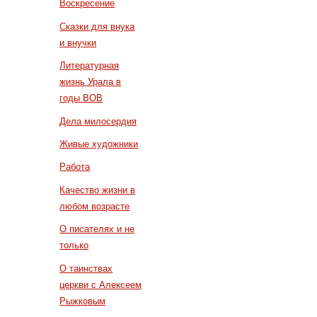
Воскресение
Сказки для внука
и внучки
Литературная
жизнь Урала в
годы ВОВ
Дела милосердия
Живые художники
Работа
Качество жизни в
любом возрасте
О писателях и не
только
О таинствах
церкви с Алексеем
Рыжковым