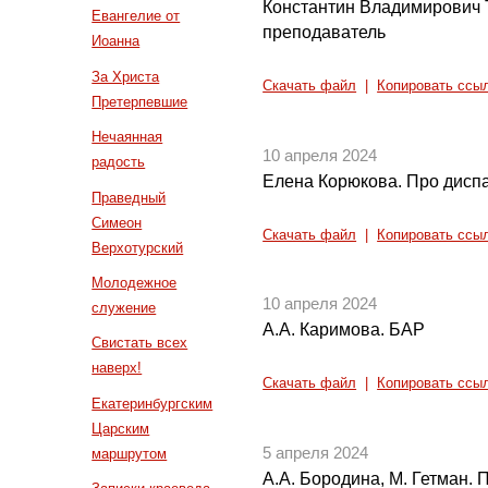
Константин Владимирович 
Евангелие от
преподаватель
Иоанна
За Христа
Скачать файл
|
Копировать ссы
Претерпевшие
Нечаянная
10 апреля 2024
радость
Елена Корюкова. Про дисп
Праведный
Симеон
Скачать файл
|
Копировать ссы
Верхотурский
Молодежное
10 апреля 2024
служение
А.А. Каримова. БАР
Свистать всех
наверх!
Скачать файл
|
Копировать ссы
Екатеринбургским
Царским
5 апреля 2024
маршрутом
А.А. Бородина, М. Гетман.