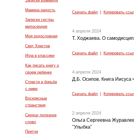
Записки краеведа
Мамина радость
Скачать файл
|
Копировать ссы
Записки сестры
милосердия
4 апреля 2024
Моя родословная
Т. Ходжаева. О самодисцип
Свет Христов
Скачать файл
|
Копировать ссы
Игра в классики
Как писать книгу о
4 апреля 2024
своем ребенке
Д.Б. Осипов. Книга Иисуса ч
Страсти и борьба
с ними
Скачать файл
|
Копировать ссы
Воскресные
странствия
2 апреля 2024
Сердцу полезное
Ольга Сергеевна Журавлева
слово
"Улыбка"
Притчи