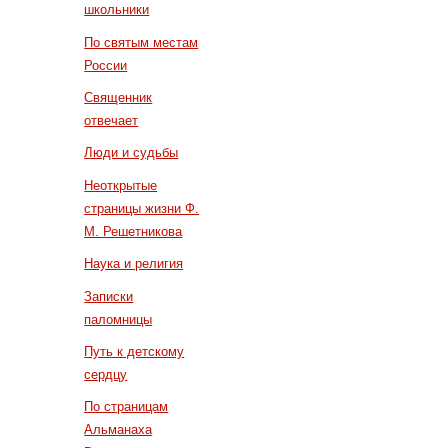
школьники
По святым местам
России
Священник
отвечает
Люди и судьбы
Неоткрытые
страницы жизни Ф.
М. Решетникова
Наука и религия
Записки
паломницы
Путь к детскому
сердцу
По страницам
Альманаха