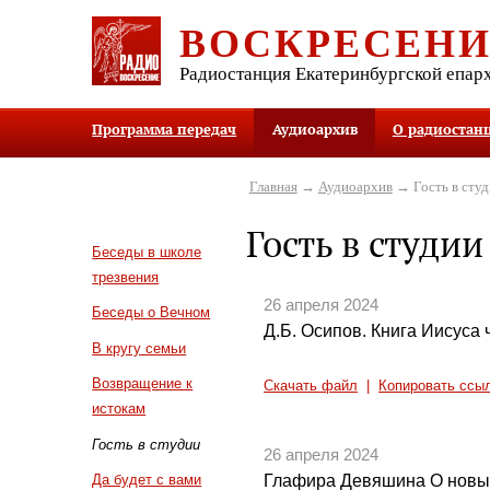
ВОСКРЕСЕН
Радиостанция Екатеринбургской епар
Программа передач
Аудиоархив
О радиостан
Главная
→
Аудиоархив
→ Гость в студ
Гость в студии
Беседы в школе
трезвения
26 апреля 2024
Беседы о Вечном
Д.Б. Осипов. Книга Иисуса ч
В кругу семьи
Возвращение к
Скачать файл
|
Копировать ссы
истокам
Гость в студии
26 апреля 2024
Глафира Девяшина О новых
Да будет с вами