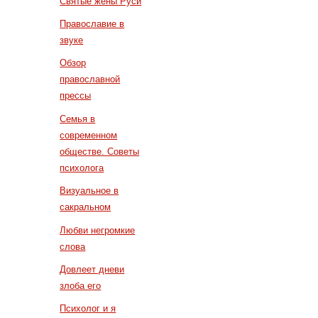
Святые жены Руси
Православие в
звуке
Обзор
православной
прессы
Семья в
современном
обществе. Советы
психолога
Визуальное в
сакральном
Любви негромкие
слова
Довлеет дневи
злоба его
Психолог и я