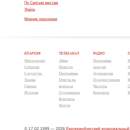
По Святым местам
Урала
Мнение поколения
ЕПАРХИЯ
ТЕЛЕКАНАЛ
РАДИО
Г
Митрополит
Эфир
Программа
Н
События
Новости
передач
А
Структура
Программы
Аудиоархив
Н
Храмы
Ответы на
О радиостанции
Ф
Святые
вопросы
Частоты
О
История
О телеканале
Контакты
К
Контакты
Форум
© 17.02.1999 — 2026
Екатеринбургский епархиальный