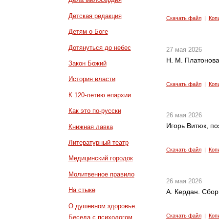
Детская редакция
Скачать файл
|
Коп
Детям о Боге
Дотянуться до небес
27 мая 2026
Н. М. Платонова
Закон Божий
История власти
Скачать файл
|
Коп
К 120-летию епархии
Как это по-русски
26 мая 2026
Игорь Витюк, по
Книжная лавка
Литературный театр
Скачать файл
|
Коп
Медицинский городок
Молитвенное правило
26 мая 2026
На стыке
А. Кердан. Сбор
О душевном здоровье.
Скачать файл
|
Коп
Беседа с психологом