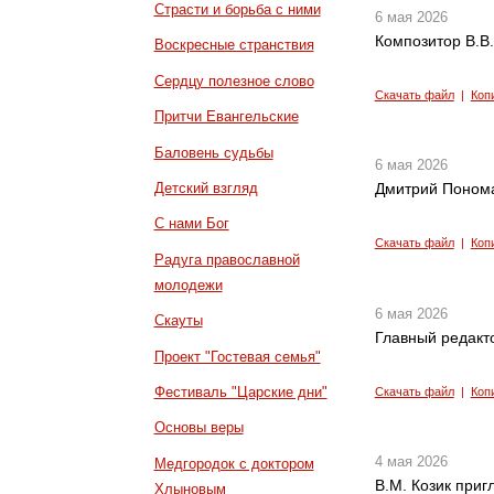
Страсти и борьба с ними
6 мая 2026
Композитор В.В.
Воскресные странствия
Сердцу полезное слово
Скачать файл
|
Коп
Притчи Евангельские
Баловень судьбы
6 мая 2026
Детский взгляд
Дмитрий Понома
С нами Бог
Скачать файл
|
Коп
Радуга православной
молодежи
6 мая 2026
Скауты
Главный редакто
Проект "Гостевая семья"
Фестиваль "Царские дни"
Скачать файл
|
Коп
Основы веры
4 мая 2026
Медгородок с доктором
В.М. Козик приг
Хлыновым