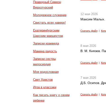
Праведный Симеон
Верхотурский
12 мая 2026
Молодежное служение
Максим Малых. 
Свистать всех наверх!
Екатеринбургским
Скачать файл
|
Коп
Царским маршрутом
Записки краеведа
8 мая 2026
В. М. Князев. П
Мамина радость
Записки сестры
Скачать файл
|
Коп
милосердия
Моя родословная
7 мая 2026
Свет Христов
Д.Б. Осипов. Др
Игра в классики
Скачать файл
|
Коп
Как писать книгу о своем
ребенке