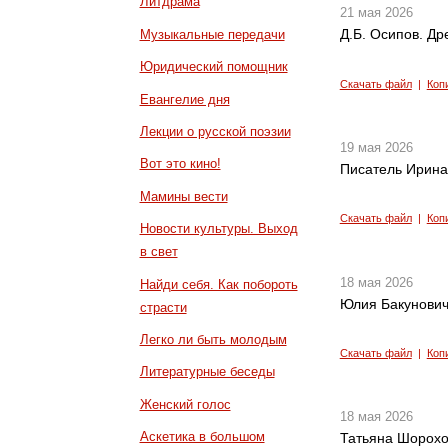
Литдрама
21 мая 2026
Д.Б. Осипов. Др
Музыкальные передачи
Юридический помощник
Скачать файл
|
Коп
Евангелие дня
Лекции о русской поэзии
19 мая 2026
Вот это кино!
Писатель Ирина
Мамины вести
Скачать файл
|
Коп
Новости культуры. Выход
в свет
18 мая 2026
Найди себя. Как побороть
Юлия Бакунович
страсти
Легко ли быть молодым
Скачать файл
|
Коп
Литературные беседы
Женский голос
18 мая 2026
Аскетика в большом
Татьяна Шорохо