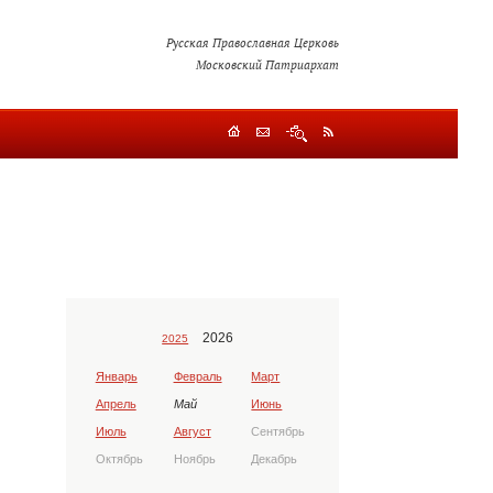
Русская Православная Церковь
Московский Патриархат
2026
2025
Январь
Февраль
Март
Апрель
Май
Июнь
Июль
Август
Сентябрь
Октябрь
Ноябрь
Декабрь