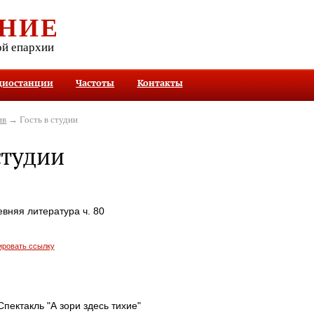
НИЕ
ой епархии
диостанции
Частоты
Контакты
ив
→ Гость в студии
студии
евняя литература ч. 80
ировать ссылку
Спектакль "А зори здесь тихие"