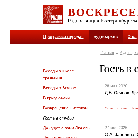
ВОСКРЕСЕ
Радиостанция Екатеринбургск
Программа передач
Аудиоархив
О ра
Главная
→
Аудиоарх
Гость в 
Беседы в школе
трезвения
28 мая 2026
Беседы о Вечном
Д.Б. Осипов. Др
В кругу семьи
Возвращение к истокам
Скачать файл
|
Коп
Гость в студии
27 мая 2026
Да будет с вами Любовь
О.А. Забелина. 
Дела милосердия