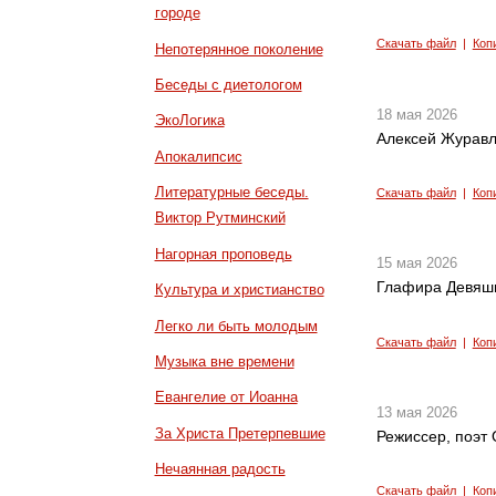
городе
Скачать файл
|
Коп
Непотерянное поколение
Беседы с диетологом
18 мая 2026
ЭкоЛогика
Алексей Журавл
Апокалипсис
Литературные беседы.
Скачать файл
|
Коп
Виктор Рутминский
Нагорная проповедь
15 мая 2026
Глафира Девяши
Культура и христианство
Легко ли быть молодым
Скачать файл
|
Коп
Музыка вне времени
Евангелие от Иоанна
13 мая 2026
За Христа Претерпевшие
Режиссер, поэт
Нечаянная радость
Скачать файл
|
Коп