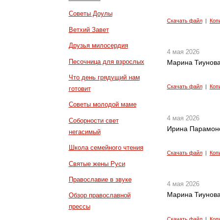
Советы Доулы
Скачать файл
|
Коп
Ветхий Завет
Друзья милосердия
4 мая 2026
Песочница для взрослых
Марина Тиунова
Что день грядущий нам
Скачать файл
|
Коп
готовит
Советы молодой маме
4 мая 2026
Соборности свет
Ирина Парамоно
негасимый
Школа семейного чтения
Скачать файл
|
Коп
Святые жены Руси
Православие в звуке
4 мая 2026
Марина Тиунова
Обзор православной
прессы
Скачать файл
|
Коп