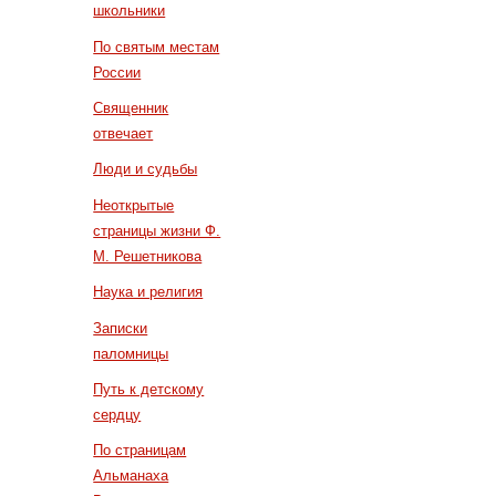
школьники
По святым местам
России
Священник
отвечает
Люди и судьбы
Неоткрытые
страницы жизни Ф.
М. Решетникова
Наука и религия
Записки
паломницы
Путь к детскому
сердцу
По страницам
Альманаха