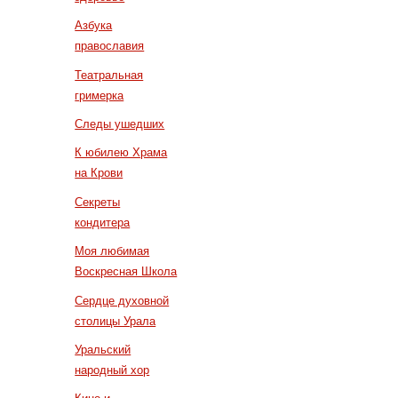
Азбука
православия
Театральная
гримерка
Следы ушедших
К юбилею Храма
на Крови
Секреты
кондитера
Моя любимая
Воскресная Школа
Сердце духовной
столицы Урала
Уральский
народный хор