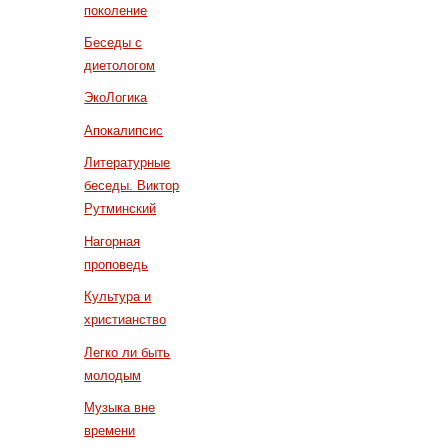
поколение
Беседы с
диетологом
ЭкоЛогика
Апокалипсис
Литературные
беседы. Виктор
Рутминский
Нагорная
проповедь
Культура и
христианство
Легко ли быть
молодым
Музыка вне
времени