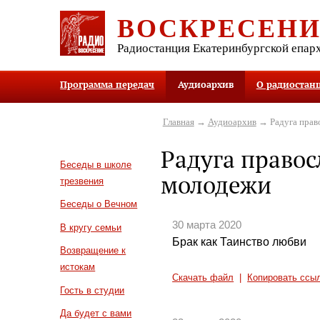
ВОСКРЕСЕН
Радиостанция Екатеринбургской епар
Программа передач
Аудиоархив
О радиостан
Главная
→
Аудиоархив
→ Радуга прав
Радуга право
Беседы в школе
молодежи
трезвения
Беседы о Вечном
30 марта 2020
В кругу семьи
Брак как Таинство любви
Возвращение к
истокам
Скачать файл
|
Копировать ссы
Гость в студии
Да будет с вами