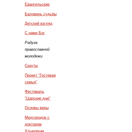
Евангельские
Баловень судьбы
Детский взгляд
С нами Бог
Радуга
православной
молодежи
Скауты
Проект "Гостевая
семья"
Фестиваль
"Царские дни"
Основы веры
Медгородок с
доктором
Хлыновым