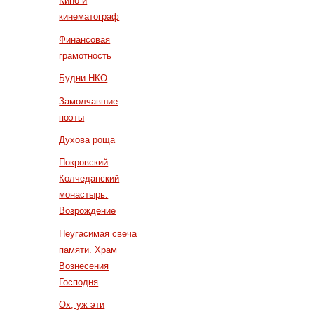
Кино и
кинематограф
Финансовая
грамотность
Будни НКО
Замолчавшие
поэты
Духова роща
Покровский
Колчеданский
монастырь.
Возрождение
Неугасимая свеча
памяти. Храм
Вознесения
Господня
Ох, уж эти