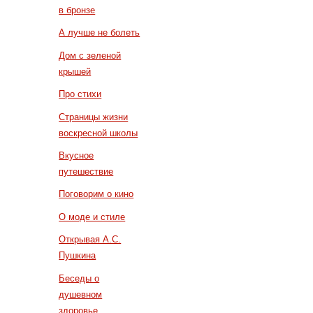
в бронзе
А лучше не болеть
Дом с зеленой
крышей
Про стихи
Страницы жизни
воскресной школы
Вкусное
путешествие
Поговорим о кино
О моде и стиле
Открывая А.С.
Пушкина
Беседы о
душевном
здоровье