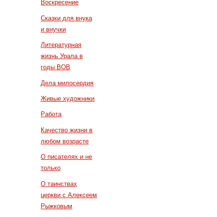
Воскресение
Сказки для внука
и внучки
Литературная
жизнь Урала в
годы ВОВ
Дела милосердия
Живые художники
Работа
Качество жизни в
любом возрасте
О писателях и не
только
О таинствах
церкви с Алексеем
Рыжковым