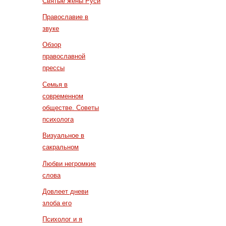
Святые жены Руси
Православие в
звуке
Обзор
православной
прессы
Семья в
современном
обществе. Советы
психолога
Визуальное в
сакральном
Любви негромкие
слова
Довлеет дневи
злоба его
Психолог и я