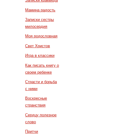
Записки краеведа
Мамина радость
Записки сестры
милосердия
Моя родословная
Свет Христов
Игра в классики
Как писать книгу о
своем ребенке
Страсти и борьба
с ними
Воскресные
странствия
Сердцу полезное
слово
Притчи