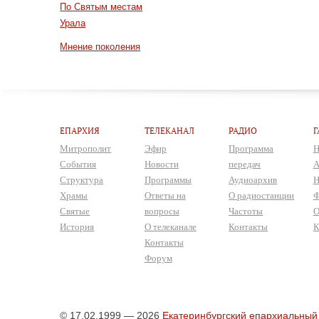
По Святым местам
Урала
Мнение поколения
ЕПАРХИЯ
ТЕЛЕКАНАЛ
РАДИО
Г
Митрополит
Эфир
Программа
Н
События
Новости
передач
А
Структура
Программы
Аудиоархив
Н
Храмы
Ответы на
О радиостанции
Ф
Святые
вопросы
Частоты
О
История
О телеканале
Контакты
К
Контакты
Форум
© 17.02.1999 — 2026
Екатеринбургский епархиальный