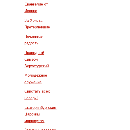
Евангелие от
Иоанна
За Христа
Претерпевшие
Нечаянная
радость
Праведный
Симеон
Верхотурский
Молодежное
служение
Свистать всех
наверх!
Екатеринбургским
Царским
маршрутом