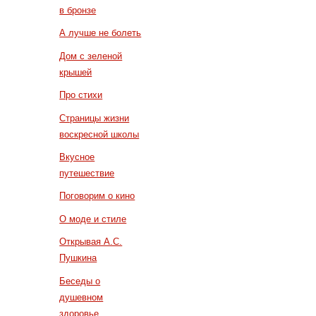
в бронзе
А лучше не болеть
Дом с зеленой
крышей
Про стихи
Страницы жизни
воскресной школы
Вкусное
путешествие
Поговорим о кино
О моде и стиле
Открывая А.С.
Пушкина
Беседы о
душевном
здоровье