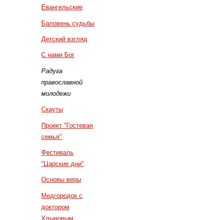
Евангельские
Баловень судьбы
Детский взгляд
С нами Бог
Радуга
православной
молодежи
Скауты
Проект "Гостевая
семья"
Фестиваль
"Царские дни"
Основы веры
Медгородок с
доктором
Хлыновым