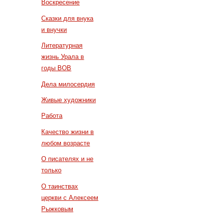
Воскресение
Сказки для внука
и внучки
Литературная
жизнь Урала в
годы ВОВ
Дела милосердия
Живые художники
Работа
Качество жизни в
любом возрасте
О писателях и не
только
О таинствах
церкви с Алексеем
Рыжковым