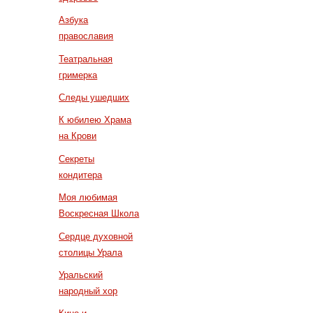
Азбука
православия
Театральная
гримерка
Следы ушедших
К юбилею Храма
на Крови
Секреты
кондитера
Моя любимая
Воскресная Школа
Сердце духовной
столицы Урала
Уральский
народный хор