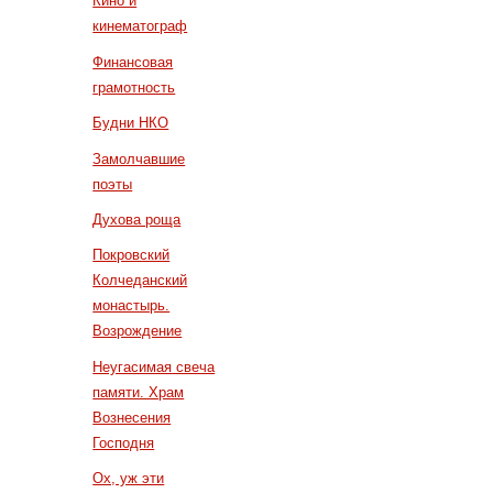
Кино и
кинематограф
Финансовая
грамотность
Будни НКО
Замолчавшие
поэты
Духова роща
Покровский
Колчеданский
монастырь.
Возрождение
Неугасимая свеча
памяти. Храм
Вознесения
Господня
Ох, уж эти