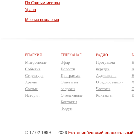
По Святым местам
Урала
Мнение поколения
ЕПАРХИЯ
ТЕЛЕКАНАЛ
РАДИО
Г
Митрополит
Эфир
Программа
Н
События
Новости
передач
А
Структура
Программы
Аудиоархив
Н
Храмы
Ответы на
О радиостанции
Ф
Святые
вопросы
Частоты
О
История
О телеканале
Контакты
К
Контакты
Форум
© 17.02.1999 — 2026
Екатеринбургский епархиальный