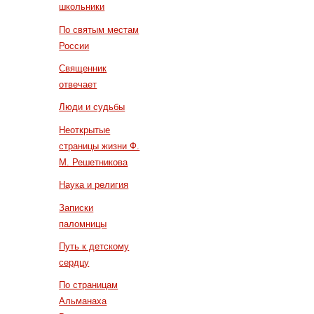
школьники
По святым местам
России
Священник
отвечает
Люди и судьбы
Неоткрытые
страницы жизни Ф.
М. Решетникова
Наука и религия
Записки
паломницы
Путь к детскому
сердцу
По страницам
Альманаха