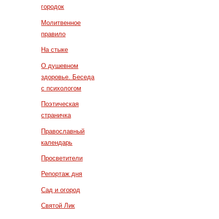
городок
Молитвенное
правило
На стыке
О душевном
здоровье. Беседа
с психологом
Поэтическая
страничка
Православный
календарь
Просветители
Репортаж дня
Сад и огород
Святой Лик