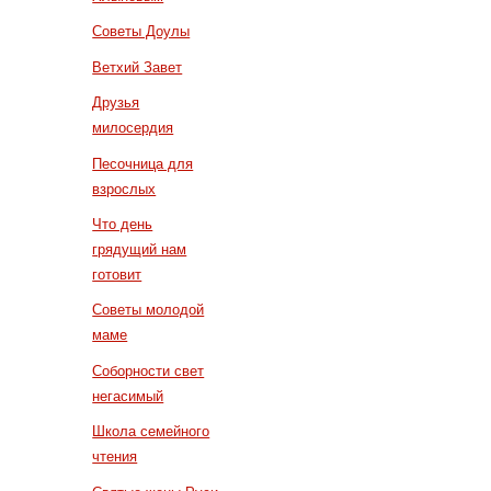
Советы Доулы
Ветхий Завет
Друзья
милосердия
Песочница для
взрослых
Что день
грядущий нам
готовит
Советы молодой
маме
Соборности свет
негасимый
Школа семейного
чтения