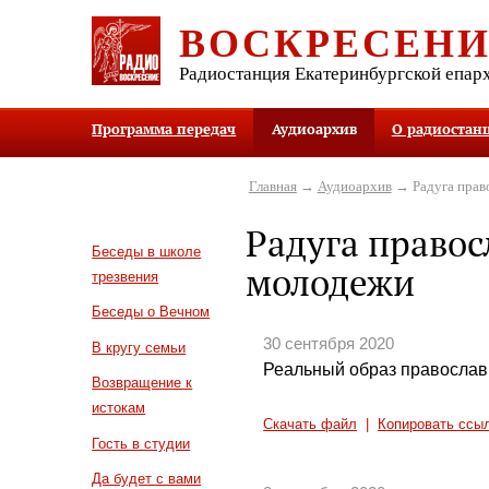
ВОСКРЕСЕН
Радиостанция Екатеринбургской епар
Программа передач
Аудиоархив
О радиостан
Главная
→
Аудиоархив
→ Радуга прав
Радуга право
Беседы в школе
молодежи
трезвения
Беседы о Вечном
30 сентября 2020
В кругу семьи
Реальный образ православ
Возвращение к
истокам
Скачать файл
|
Копировать ссы
Гость в студии
Да будет с вами