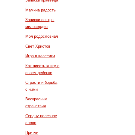
Записки краеведа
Мамина радость
Записки сестры
милосердия
Моя родословная
Свет Христов
Игра в классики
Как писать книгу о
своем ребенке
Страсти и борьба
с ними
Воскресные
странствия
Сердцу полезное
слово
Притчи