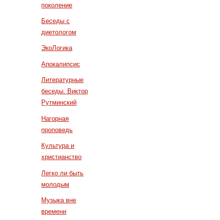
поколение
Беседы с
диетологом
ЭкоЛогика
Апокалипсис
Литературные
беседы. Виктор
Рутминский
Нагорная
проповедь
Культура и
христианство
Легко ли быть
молодым
Музыка вне
времени