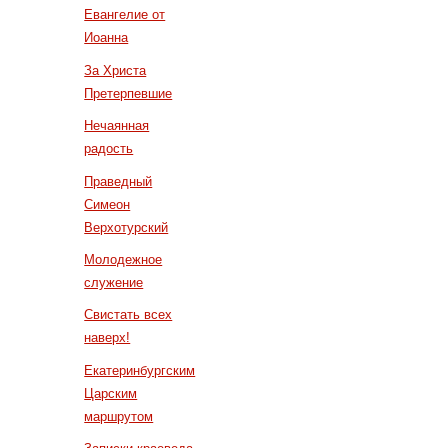
Евангелие от
Иоанна
За Христа
Претерпевшие
Нечаянная
радость
Праведный
Симеон
Верхотурский
Молодежное
служение
Свистать всех
наверх!
Екатеринбургским
Царским
маршрутом