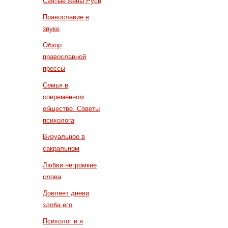
Святые жены Руси
Православие в
звуке
Обзор
православной
прессы
Семья в
современном
обществе. Советы
психолога
Визуальное в
сакральном
Любви негромкие
слова
Довлеет дневи
злоба его
Психолог и я