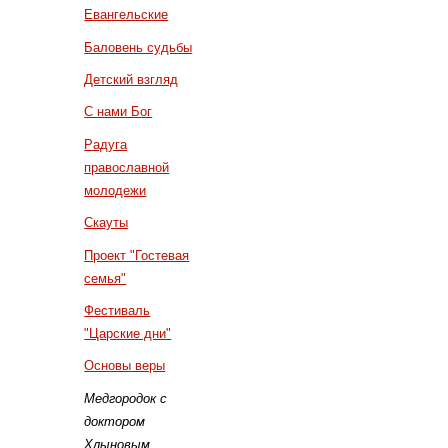
Евангельские
Баловень судьбы
Детский взгляд
С нами Бог
Радуга
православной
молодежи
Скауты
Проект "Гостевая
семья"
Фестиваль
"Царские дни"
Основы веры
Медгородок с
доктором
Хлыновым