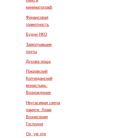
Кино и
кинематограф
Финансовая
грамотность
Будни НКО
Замолчавшие
поэты
Духова роща
Покровский
Колчеданский
монастырь.
Возрождение
Неугасимая свеча
памяти. Храм
Вознесения
Господня
Ох, уж эти