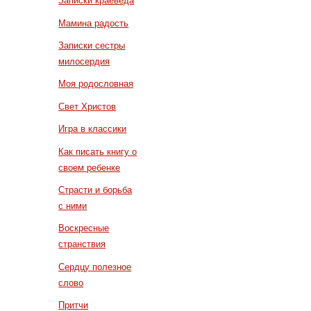
Записки краеведа
Мамина радость
Записки сестры
милосердия
Моя родословная
Свет Христов
Игра в классики
Как писать книгу о
своем ребенке
Страсти и борьба
с ними
Воскресные
странствия
Сердцу полезное
слово
Притчи