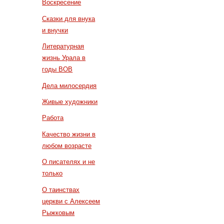
Воскресение
Сказки для внука
и внучки
Литературная
жизнь Урала в
годы ВОВ
Дела милосердия
Живые художники
Работа
Качество жизни в
любом возрасте
О писателях и не
только
О таинствах
церкви с Алексеем
Рыжковым