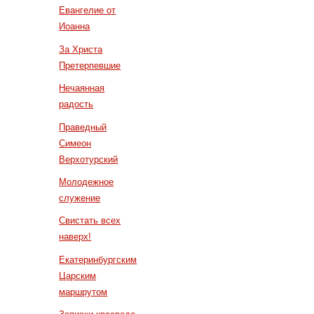
Евангелие от
Иоанна
За Христа
Претерпевшие
Нечаянная
радость
Праведный
Симеон
Верхотурский
Молодежное
служение
Свистать всех
наверх!
Екатеринбургским
Царским
маршрутом