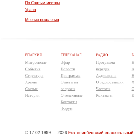
По Святым местам
Урала
Мнение поколения
ЕПАРХИЯ
ТЕЛЕКАНАЛ
РАДИО
Г
Митрополит
Эфир
Программа
Н
События
Новости
передач
А
Структура
Программы
Аудиоархив
Н
Храмы
Ответы на
О радиостанции
Ф
Святые
вопросы
Частоты
О
История
О телеканале
Контакты
К
Контакты
Форум
© 17.02.1999 — 2026
Екатеринбургский епархиальный