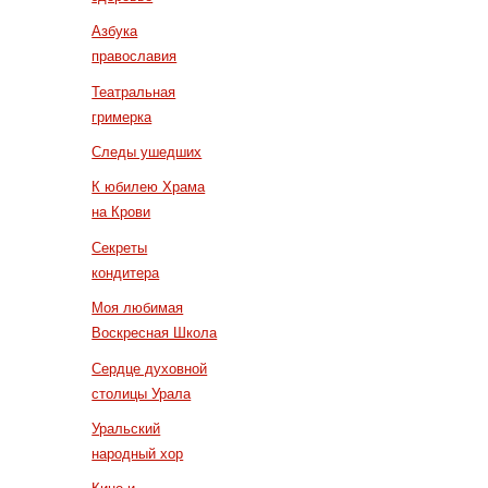
Азбука
православия
Театральная
гримерка
Следы ушедших
К юбилею Храма
на Крови
Секреты
кондитера
Моя любимая
Воскресная Школа
Сердце духовной
столицы Урала
Уральский
народный хор