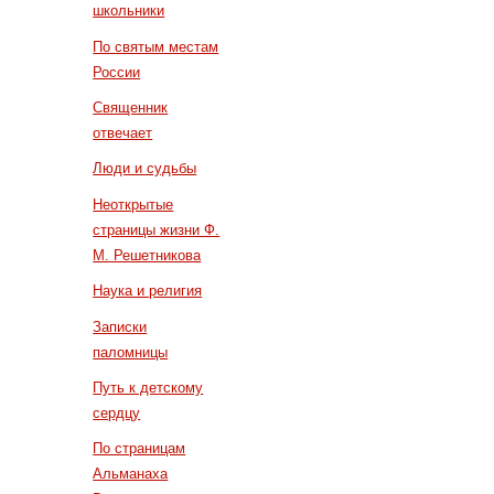
школьники
По святым местам
России
Священник
отвечает
Люди и судьбы
Неоткрытые
страницы жизни Ф.
М. Решетникова
Наука и религия
Записки
паломницы
Путь к детскому
сердцу
По страницам
Альманаха