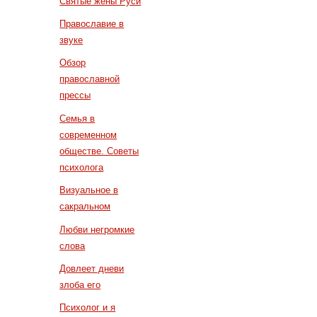
Святые жены Руси
Православие в
звуке
Обзор
православной
прессы
Семья в
современном
обществе. Советы
психолога
Визуальное в
сакральном
Любви негромкие
слова
Довлеет дневи
злоба его
Психолог и я