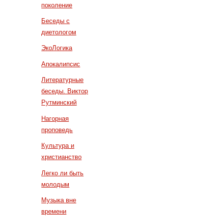
поколение
Беседы с
диетологом
ЭкоЛогика
Апокалипсис
Литературные
беседы. Виктор
Рутминский
Нагорная
проповедь
Культура и
христианство
Легко ли быть
молодым
Музыка вне
времени