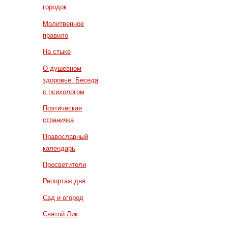
городок
Молитвенное
правило
На стыке
О душевном
здоровье. Беседа
с психологом
Поэтическая
страничка
Православный
календарь
Просветители
Репортаж дня
Сад и огород
Святой Лик