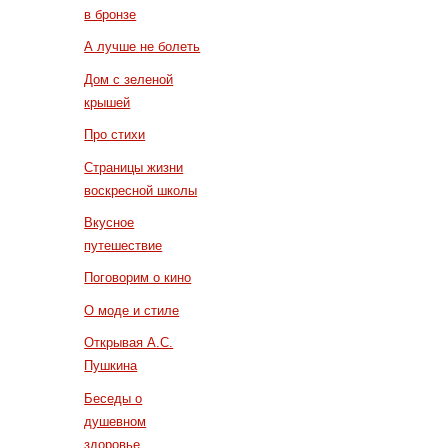
в бронзе
А лучше не болеть
Дом с зеленой
крышей
Про стихи
Страницы жизни
воскресной школы
Вкусное
путешествие
Поговорим о кино
О моде и стиле
Открывая А.С.
Пушкина
Беседы о
душевном
здоровье