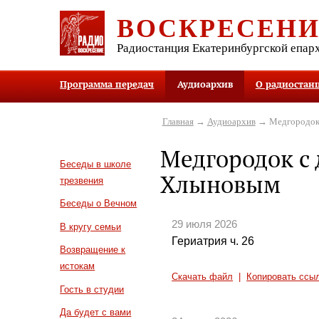
ВОСКРЕСЕН
Радиостанция Екатеринбургской епар
Программа передач
Аудиоархив
О радиостан
Главная
→
Аудиоархив
→ Медгородок
Медгородок с
Беседы в школе
Хлыновым
трезвения
Беседы о Вечном
29 июля 2026
В кругу семьи
Гериатрия ч. 26
Возвращение к
истокам
Скачать файл
|
Копировать ссы
Гость в студии
Да будет с вами